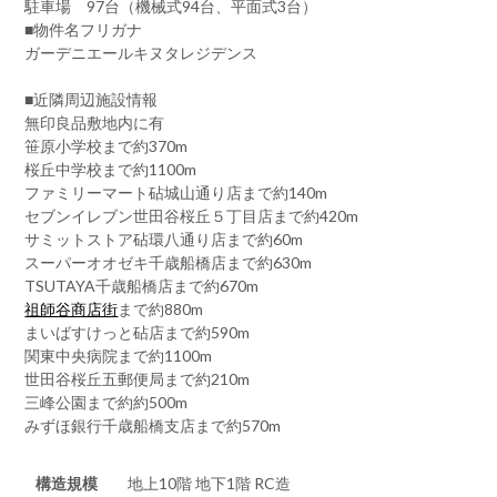
駐車場 97台（機械式94台、平面式3台）
■物件名フリガナ
ガーデニエールキヌタレジデンス
■近隣周辺施設情報
無印良品敷地内に有
笹原小学校まで約370m
桜丘中学校まで約1100m
ファミリーマート砧城山通り店まで約140m
セブンイレブン世田谷桜丘５丁目店まで約420m
サミットストア砧環八通り店まで約60m
スーパーオオゼキ千歳船橋店まで約630m
TSUTAYA千歳船橋店まで約670m
祖師谷商店街
まで約880m
まいばすけっと砧店まで約590m
関東中央病院まで約1100m
世田谷桜丘五郵便局まで約210m
三峰公園まで約約500m
みずほ銀行千歳船橋支店まで約570m
構造規模
地上10階 地下1階 RC造