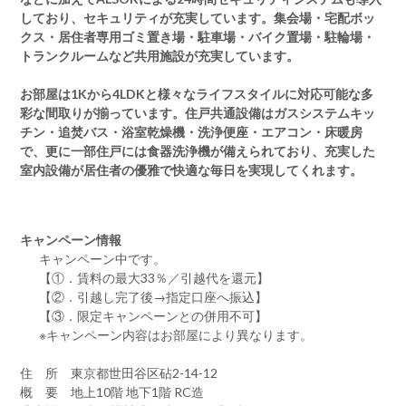
しており、セキュリティが充実しています。集会場・宅配ボッ
クス・居住者専用ゴミ置き場・駐車場・バイク置場・駐輪場・
トランクルームなど共用施設が充実しています。
お部屋は1Kから4LDKと様々なライフスタイルに対応可能な多
彩な間取りが揃っています。住戸共通設備はガスシステムキッ
チン・追焚バス・浴室乾燥機・洗浄便座・エアコン・床暖房
で、更に一部住戸には食器洗浄機が備えられており、充実した
室内設備が居住者の優雅で快適な毎日を実現してくれます。
キャンペーン情報
キャンペーン中です。
【①．賃料の最大33％／引越代を還元】
【②．引越し完了後→指定口座へ振込】
【③．限定キャンペーンとの併用不可】
※キャンペーン内容はお部屋により異なります。
住 所 東京都世田谷区砧2-14-12
概 要 地上10階 地下1階 RC造