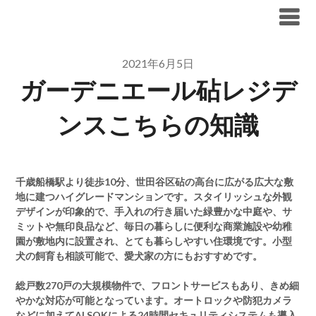
Skip
ブリリア仲介手数料無料
to
content
2021年6月5日
ガーデニエール砧レジデ
ンスこちらの知識
千歳船橋駅より徒歩10分、世田谷区砧の高台に広がる広大な敷
地に建つハイグレードマンションです。スタイリッシュな外観
デザインが印象的で、手入れの行き届いた緑豊かな中庭や、サ
ミットや無印良品など、毎日の暮らしに便利な商業施設や幼稚
園が敷地内に設置され、とても暮らしやすい住環境です。小型
犬の飼育も相談可能で、愛犬家の方にもおすすめです。
総戸数270戸の大規模物件で、フロントサービスもあり、きめ細
やかな対応が可能となっています。オートロックや防犯カメラ
などに加えてALSOKによる24時間セキュリティシステムも導入