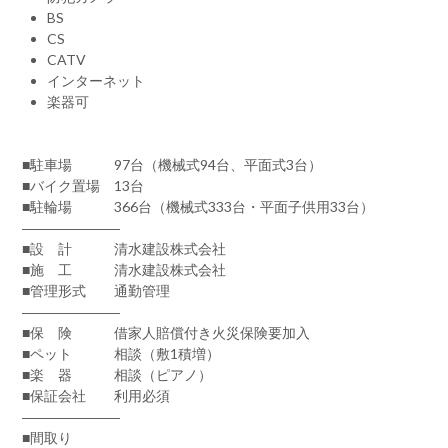
BS
CS
CATV
インターネット
楽器可
■駐車場 97台（機械式94台、平面式3台）
■バイク置場 13台
■駐輪場 366台（機械式333台・平面子供用33台）
―――――――
■設 計 清水建設株式会社
■施 工 清水建設株式会社
■管理形式 通勤管理
―――――――
■保 険 借家人賠償付き火災保険要加入
■ペット 相談（敷1積増）
■楽 器 相談（ピアノ）
■保証会社 利用必須
―――――――
■間取り