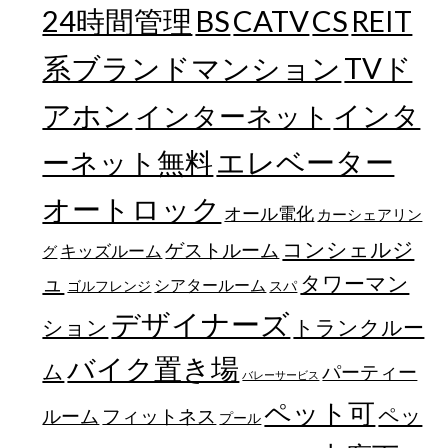
24時間管理
BS
CATV
CS
REIT
TVド
系ブランドマンション
アホン
インターネット
インタ
エレベーター
ーネット無料
オートロック
オール電化
カーシェアリン
コンシェルジ
ゲストルーム
キッズルーム
グ
ュ
タワーマン
シアタールーム
ゴルフレンジ
スパ
デザイナーズ
トランクルー
ション
バイク置き場
ム
パーティー
バレーサービス
ペット可
ペッ
フィットネス
ルーム
プール