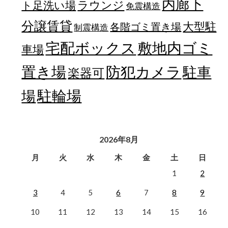
内廊下
ラウンジ
ト足洗い場
免震構造
分譲賃貸
大型駐
各階ゴミ置き場
制震構造
宅配ボックス
敷地内ゴミ
車場
置き場
防犯カメラ
駐車
楽器可
駐輪場
場
2026年8月
月
火
水
木
金
土
日
1
2
3
4
5
6
7
8
9
10
11
12
13
14
15
16