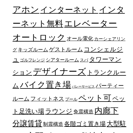
アホン
インターネット
インタ
エレベーター
ーネット無料
オートロック
オール電化
カーシェアリン
コンシェルジ
ゲストルーム
キッズルーム
グ
ュ
タワーマン
シアタールーム
ゴルフレンジ
スパ
デザイナーズ
トランクルー
ション
バイク置き場
ム
パーティー
バレーサービス
ペット可
ペッ
フィットネス
ルーム
プール
内廊下
ラウンジ
ト足洗い場
免震構造
分譲賃貸
大型駐
各階ゴミ置き場
制震構造