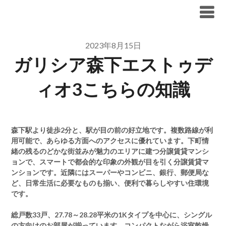
Skip
ブリリア仲介手数料無料
to
content
2023年8月15日
ガリシア森下エストゥデ
ィオ3こちらの知識
森下駅より徒歩2分と、駅が目の前の好立地です。複数路線が利
用可能で、あらゆる方面へのアクセスに優れています。下町情
緒の残るのどかな街並みが魅力のエリアに建つ分譲賃貸マンシ
ョンで、スマートで都会的な印象の外観が目を引く分譲賃貸マ
ンションです。近隣にはスーパーやコンビニ、銀行、郵便局な
ど、日常生活に必要なものも揃い、便利で暮らしやすい住環境
です。
総戸数33戸、27.78～28.28平米の1Kタイプを中心に、シングル
の方向けのお部屋が揃っています。コンパクトながら浴室乾燥