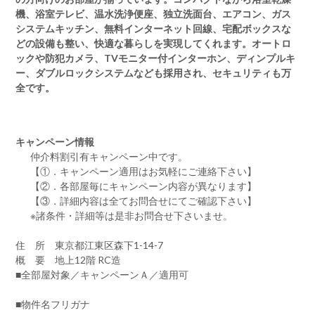
機、浴室テレビ、温水洗浄便座、独立洗面台、エアコン、ガス
システムキッチン、無料インターネット回線、宅配ボックスな
どの設備も整い、快適な暮らしを実現してくれます。オートロ
ックや防犯カメラ、TVモニター付インターホン、ディンプルキ
ー、ダブルロックシステムなども採用され、セキュリティも万
全です。
キャンペーン情報
仲介料割引有
キャンペーン中です。
【①．キャンペーン適用はお気軽にご連絡下さい】
【②．各部屋毎にキャンペーン内容が異なります】
【③．詳細内容は全てお問合せにてご確認下さい】
※諸条件・詳細等は是非お問合せ下さいませ。
住 所 東京都江東区森下1-14-7
概 要 地上12階 RC造
■全部屋対象／キャンペーンＡ／適用可
■物件名フリガナ