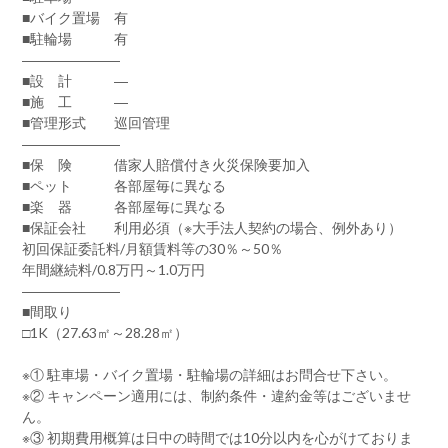
■バイク置場 有
■駐輪場 有
―――――――
■設 計 ―
■施 工 ―
■管理形式 巡回管理
―――――――
■保 険 借家人賠償付き火災保険要加入
■ペット 各部屋毎に異なる
■楽 器 各部屋毎に異なる
■保証会社 利用必須（※大手法人契約の場合、例外あり）
初回保証委託料/月額賃料等の30％～50％
年間継続料/0.8万円～1.0万円
―――――――
■間取り
□1K（27.63㎡～28.28㎡）
※① 駐車場・バイク置場・駐輪場の詳細はお問合せ下さい。
※② キャンペーン適用には、制約条件・違約金等はございませ
ん。
※③ 初期費用概算は日中の時間では10分以内を心がけておりま