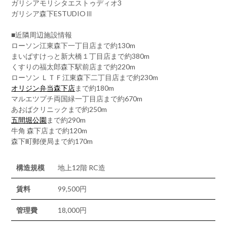
ガリシアモリシタエストゥディオ3
ガリシア森下ESTUDIOⅢ
■近隣周辺施設情報
ローソン江東森下一丁目店まで約130m
まいばすけっと新大橋１丁目店まで約380m
くすりの福太郎森下駅前店まで約220m
ローソン ＬＴＦ江東森下二丁目店まで約230m
オリジン弁当森下店
まで約180m
マルエツプチ両国緑一丁目店まで約670m
あおばクリニックまで約250m
五間堀公園
まで約290m
牛角 森下店まで約120m
森下町郵便局まで約170m
構造規模
地上12階 RC造
賃料
99,500円
管理費
18,000円