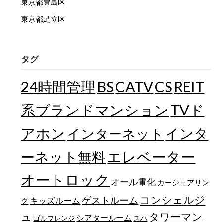
東京都豊島区
東京都足立区
タグ
24時間管理
BS
CATV
CS
REIT
TVド
系ブランドマンション
アホン
インターネット
インタ
エレベーター
ーネット無料
オートロック
オール電化
カーシェアリン
コンシェルジ
ゲストルーム
キッズルーム
グ
ュ
タワーマン
シアタールーム
ゴルフレンジ
スパ