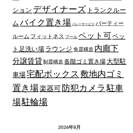
デザイナーズ
トランクルー
ション
バイク置き場
ム
パーティー
バレーサービス
ペット可
ペッ
フィットネス
ルーム
プール
内廊下
ラウンジ
ト足洗い場
免震構造
分譲賃貸
大型駐
各階ゴミ置き場
制震構造
宅配ボックス
敷地内ゴミ
車場
置き場
防犯カメラ
駐車
楽器可
駐輪場
場
2026年8月