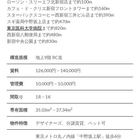
ローソン・スリーエフ北新宿店まで約100m
カフェ・ド・クリエ新宿フロントタワーまで約160m
スターバックスコーヒー西新宿三井ビル店まで約390m
スギ薬局中野坂上店まで約470m
東京医科大学病院
まで約820m
西新宿八郵便局まで約480m
新宿中央公園まで約830m
構造規模
地上9階 RC造
賃料
126,000円 – 140,000円
管理費
10,000円 – 10,000円
間取り
1R – 1K
2
2
専有面積
35.03m
– 37.34m
物件特徴
デザイナーズ、分譲賃貸、ペット可
東京メトロ丸ノ内線「中野坂上駅」徒歩6分