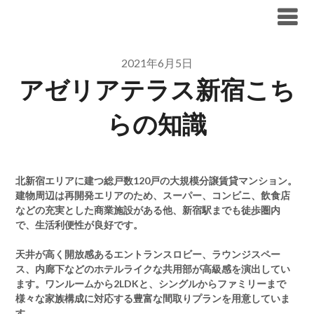
Skip
ブリリア仲介手数料無料
to
content
2021年6月5日
アゼリアテラス新宿こち
らの知識
北新宿エリアに建つ総戸数120戸の大規模分譲賃貸マンション。
建物周辺は再開発エリアのため、スーパー、コンビニ、飲食店
などの充実とした商業施設がある他、新宿駅までも徒歩圏内
で、生活利便性が良好です。
天井が高く開放感あるエントランスロビー、ラウンジスペー
ス、内廊下などのホテルライクな共用部が高級感を演出してい
ます。ワンルームから2LDKと、シングルからファミリーまで
様々な家族構成に対応する豊富な間取りプランを用意していま
す。