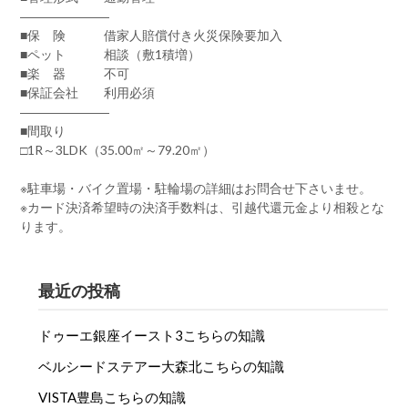
―――――――
■保 険 借家人賠償付き火災保険要加入
■ペット 相談（敷1積増）
■楽 器 不可
■保証会社 利用必須
―――――――
■間取り
□1R～3LDK（35.00㎡～79.20㎡）
※駐車場・バイク置場・駐輪場の詳細はお問合せ下さいませ。
※カード決済希望時の決済手数料は、引越代還元金より相殺とな
ります。
最近の投稿
ドゥーエ銀座イースト3こちらの知識
ベルシードステアー大森北こちらの知識
VISTA豊島こちらの知識