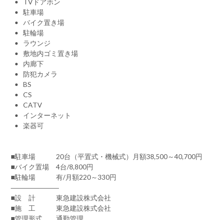
TVドアホン
駐車場
バイク置き場
駐輪場
ラウンジ
敷地内ゴミ置き場
内廊下
防犯カメラ
BS
CS
CATV
インターネット
楽器可
■駐車場 20台（平置式・機械式）月額38,500～40,700円
■バイク置場 4台/8,800円
■駐輪場 有/月額220～330円
―――――――
■設 計 東急建設株式会社
■施 工 東急建設株式会社
■管理形式 通勤管理