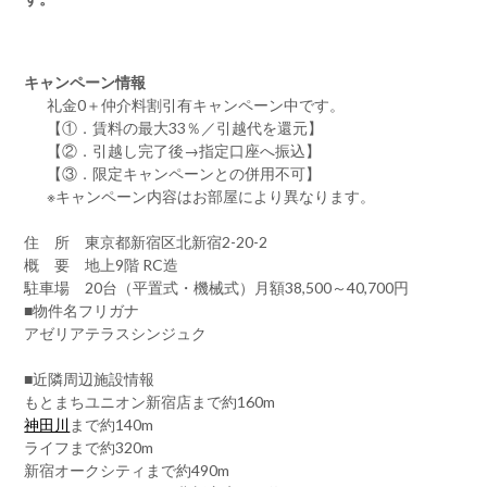
キャンペーン情報
礼金0
＋
仲介料割引有
キャンペーン中です。
【①．賃料の最大33％／引越代を還元】
【②．引越し完了後→指定口座へ振込】
【③．限定キャンペーンとの併用不可】
※キャンペーン内容はお部屋により異なります。
住 所 東京都新宿区北新宿2-20-2
概 要 地上9階 RC造
駐車場 20台（平置式・機械式）月額38,500～40,700円
■物件名フリガナ
アゼリアテラスシンジュク
■近隣周辺施設情報
もとまちユニオン新宿店まで約160m
神田川
まで約140m
ライフまで約320m
新宿オークシティまで約490m