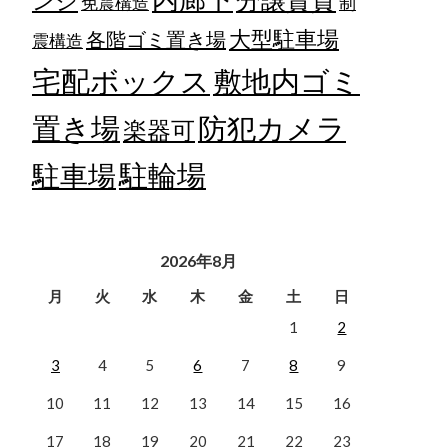
ンジ
免震構造
制
大型駐車場
各階ゴミ置き場
震構造
宅配ボックス
敷地内ゴミ
置き場
防犯カメラ
楽器可
駐輪場
駐車場
2026年8月
月
火
水
木
金
土
日
1
2
3
4
5
6
7
8
9
10
11
12
13
14
15
16
17
18
19
20
21
22
23