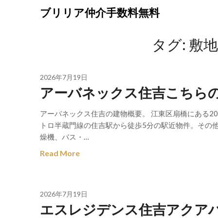
Skip
ブリリア仲介手数料無料
to
content
タグ:
敷
2026年7月19日
アーバネックス住吉こちら
アーバネックス住吉の建物概要。 江東区扇橋にある20
トロ半蔵門線の住吉駅から徒歩5分の駅近物件。その
燥機、バス・…
Read More
2026年7月19日
エスレジデンス住吉アクア