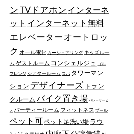
TVドアホン
ン
インターネ
ット
インターネット無料
エレベーター
オートロッ
ク
オール電化
キッズルー
カーシェアリング
コンシェルジュ
ゲストルーム
ム
ゴル
タワーマン
シアタールーム
フレンジ
スパ
デザイナーズ
トラン
ション
バイク置き場
クルーム
バレーサービ
フィットネス
パーティールーム
プール
ス
ペット可
ラウ
ペット足洗い場
内廊下
分譲賃貸