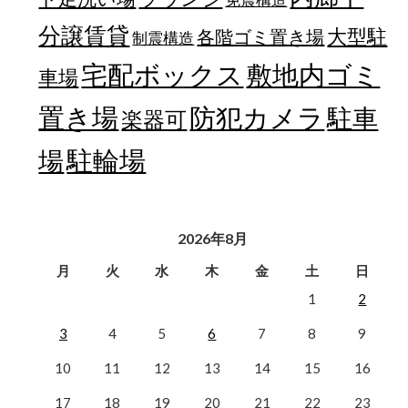
分譲賃貸
大型駐
各階ゴミ置き場
制震構造
宅配ボックス
敷地内ゴミ
車場
置き場
防犯カメラ
駐車
楽器可
駐輪場
場
2026年8月
月
火
水
木
金
土
日
1
2
3
4
5
6
7
8
9
10
11
12
13
14
15
16
17
18
19
20
21
22
23