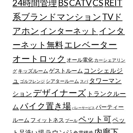
24時間管理
BS
CATV
CS
REIT
TVド
系ブランドマンション
アホン
インターネット
インタ
エレベーター
ーネット無料
オートロック
オール電化
カーシェアリン
コンシェルジ
ゲストルーム
キッズルーム
グ
ュ
タワーマン
シアタールーム
ゴルフレンジ
スパ
デザイナーズ
トランクルー
ション
バイク置き場
ム
パーティー
バレーサービス
ペット可
ペッ
フィットネス
ルーム
プール
内廊下
ラウンジ
ト足洗い場
免震構造