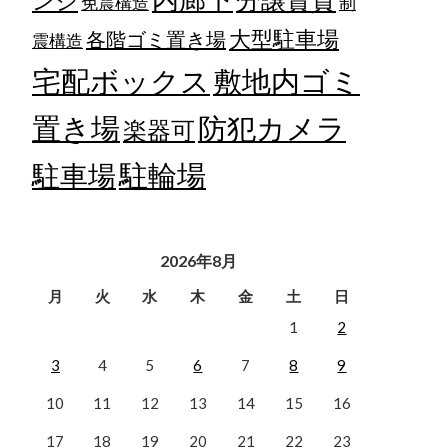
ンジ
免震構造
制
大型駐車場
各階ゴミ置き場
震構造
宅配ボックス
敷地内ゴミ
置き場
防犯カメラ
楽器可
駐輪場
駐車場
2026年8月
月
火
水
木
金
土
日
1
2
3
4
5
6
7
8
9
10
11
12
13
14
15
16
17
18
19
20
21
22
23