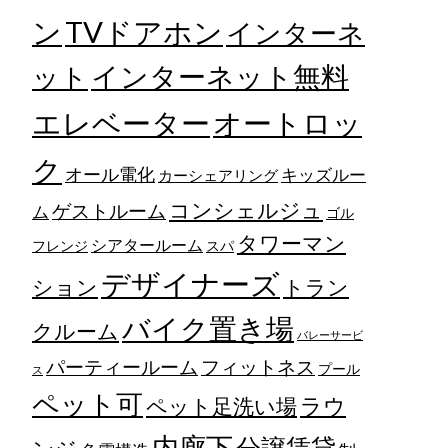
TVドアホン
ン
インターネ
ット
インターネット無料
エレベーター
オートロッ
ク
オール電化
キッズルー
カーシェアリング
コンシェルジュ
ゲストルーム
ム
ゴル
タワーマン
シアタールーム
フレンジ
スパ
デザイナーズ
トラン
ション
バイク置き場
クルーム
バレーサービ
フィットネス
パーティールーム
プール
ス
ペット可
ラウ
ペット足洗い場
内廊下
分譲賃貸