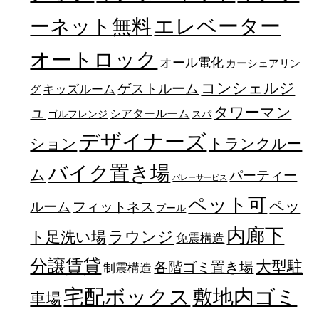
エレベーター
ーネット無料
オートロック
オール電化
カーシェアリン
コンシェルジ
ゲストルーム
キッズルーム
グ
ュ
タワーマン
シアタールーム
ゴルフレンジ
スパ
デザイナーズ
トランクルー
ション
バイク置き場
ム
パーティー
バレーサービス
ペット可
ペッ
フィットネス
ルーム
プール
内廊下
ラウンジ
ト足洗い場
免震構造
分譲賃貸
大型駐
各階ゴミ置き場
制震構造
宅配ボックス
敷地内ゴミ
車場