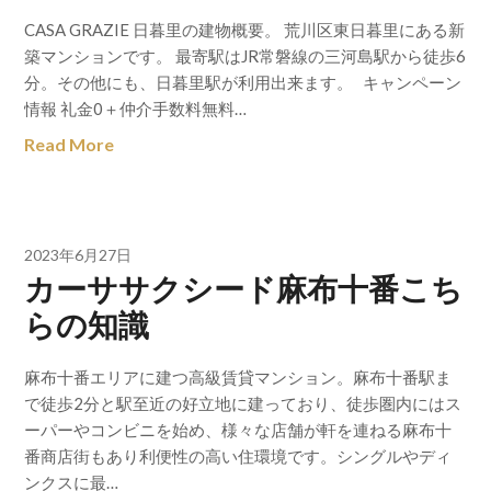
CASA GRAZIE 日暮里の建物概要。 荒川区東日暮里にある新
築マンションです。 最寄駅はJR常磐線の三河島駅から徒歩6
分。その他にも、日暮里駅が利用出来ます。 キャンペーン
情報 礼金0＋仲介手数料無料…
Read More
2023年6月27日
カーササクシード麻布十番こち
らの知識
麻布十番エリアに建つ高級賃貸マンション。麻布十番駅ま
で徒歩2分と駅至近の好立地に建っており、徒歩圏内にはス
ーパーやコンビニを始め、様々な店舗が軒を連ねる麻布十
番商店街もあり利便性の高い住環境です。シングルやディ
ンクスに最…