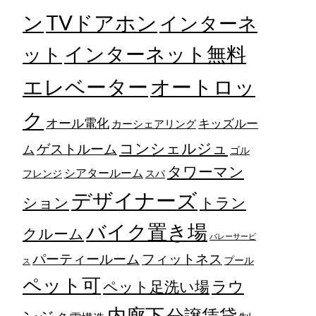
TVドアホン
ン
インターネ
ット
インターネット無料
エレベーター
オートロッ
ク
オール電化
キッズルー
カーシェアリング
コンシェルジュ
ゲストルーム
ム
ゴル
タワーマン
シアタールーム
フレンジ
スパ
デザイナーズ
トラン
ション
バイク置き場
クルーム
バレーサービ
フィットネス
パーティールーム
プール
ス
ペット可
ラウ
ペット足洗い場
内廊下
分譲賃貸