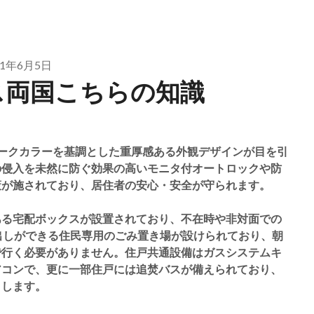
21年6月5日
ス両国こちらの知識
ークカラーを基調とした重厚感ある外観デザインが目を引
の侵入を未然に防ぐ効果の高いモニタ付オートロックや防
策が施されており、居住者の安心・安全が守られます。
ある宅配ボックスが設置されており、不在時や非対面での
出しができる住民専用のごみ置き場が設けられており、朝
で行く必要がありません。住戸共通設備はガスシステムキ
アコンで、更に一部住戸には追焚バスが備えられており、
トします。