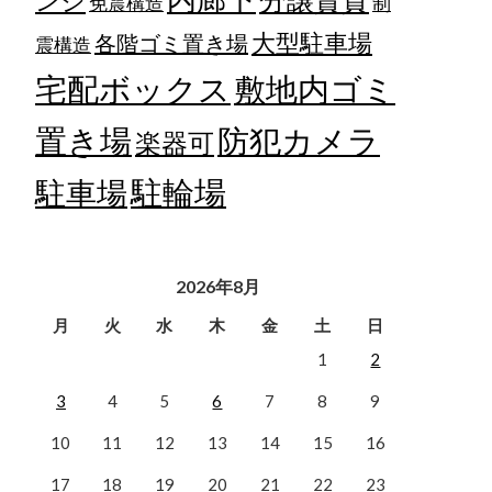
ンジ
免震構造
制
大型駐車場
各階ゴミ置き場
震構造
宅配ボックス
敷地内ゴミ
置き場
防犯カメラ
楽器可
駐輪場
駐車場
2026年8月
月
火
水
木
金
土
日
1
2
3
4
5
6
7
8
9
10
11
12
13
14
15
16
17
18
19
20
21
22
23