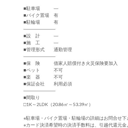
■駐車場 ―
■バイク置場 有
■駐輪場 有
―――――――
■設 計 ―
■施 工 ―
■管理形式 通勤管理
―――――――
■保 険 借家人賠償付き火災保険要加入
■ペット 不可
■楽 器 不可
■保証会社 利用必須
―――――――
■間取り
□1K～2LDK（20.86㎡～53.39㎡）
※駐車場・バイク置場・駐輪場の詳細はお問合せ下
※カード決済希望時の決済手数料は、引越代還元金