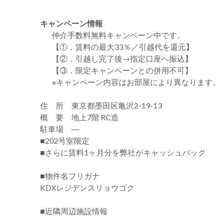
キャンペーン情報
仲介手数料無料
キャンペーン中です。
【①．賃料の最大33％／引越代を還元】
【②．引越し完了後→指定口座へ振込】
【③．限定キャンペーンとの併用不可】
※キャンペーン内容はお部屋により異なります
住 所 東京都墨田区亀沢2-19-13
概 要 地上7階 RC造
駐車場 ―
■202号室限定
■さらに賃料1ヶ月分を弊社がキャッシュバック
■物件名フリガナ
KDXレジデンスリョウゴク
■近隣周辺施設情報