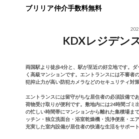
Skip
ブリリア仲介手数料無料
to
content
20
KDXレジデン
両国駅より徒歩4分と、駅が至近の好立地です。ダ
く高級マンションです。エントランスには不審者
犯抑止力が高い防犯カメラなどのセキュリティ対
エントランスには留守がちな居住者の必須設備で
荷物受け取りが便利です。敷地内には24時間ゴミ
の忙しい時間帯にマンションから離れた集積場ま
ッチン・独立洗面台・浴室乾燥機・洗浄便座・エ
充実した室内設備が居住者の快適な生活をサポー