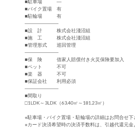
■駐車場 ―
■バイク置場 有
■駐輪場 有
―――――――
■設 計 株式会社淺沼組
■施 工 株式会社淺沼組
■管理形式 巡回管理
―――――――
■保 険 借家人賠償付き火災保険要加入
■ペット 不可
■楽 器 不可
■保証会社 利用必須
―――――――
■間取り
□1LDK～3LDK（63.40㎡～181.23㎡）
※駐車場・バイク置場・駐輪場の詳細はお問合せ下
※カード決済希望時の決済手数料は、引越代還元金