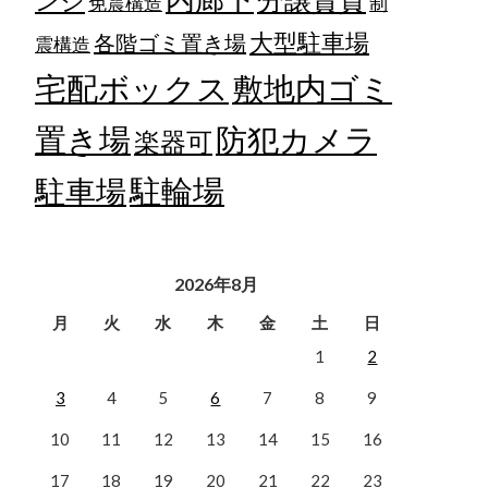
ンジ
免震構造
制
大型駐車場
各階ゴミ置き場
震構造
宅配ボックス
敷地内ゴミ
置き場
防犯カメラ
楽器可
駐輪場
駐車場
2026年8月
月
火
水
木
金
土
日
1
2
3
4
5
6
7
8
9
10
11
12
13
14
15
16
17
18
19
20
21
22
23