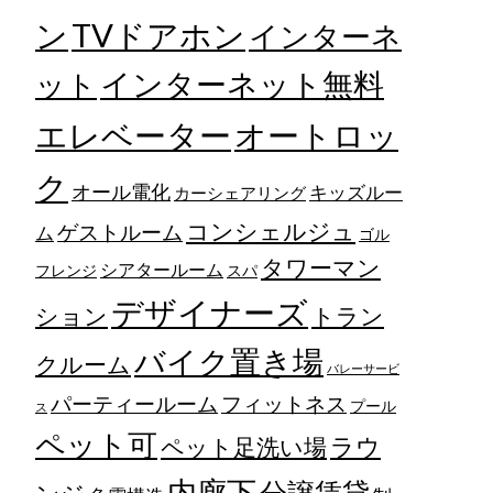
TVドアホン
ン
インターネ
ット
インターネット無料
エレベーター
オートロッ
ク
オール電化
キッズルー
カーシェアリング
コンシェルジュ
ゲストルーム
ム
ゴル
タワーマン
シアタールーム
フレンジ
スパ
デザイナーズ
トラン
ション
バイク置き場
クルーム
バレーサービ
フィットネス
パーティールーム
プール
ス
ペット可
ラウ
ペット足洗い場
内廊下
分譲賃貸