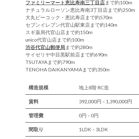
ファミリーマート恵比寿南三丁目店
まで約100m
ナチュラルローソン恵比寿南3丁目店まで約250m
大丸ピーコック・恵比寿店まで約570m
セブンイレブン代官山駅東店まで約140m
スギ薬局代官山店まで約150m
unico代官山店まで約100m
渋谷代官山郵便局
まで約280m
サイゼリヤ中目黒駅前店まで約690m
TSUTAYAまで約790m
TENOHA DAIKANYAMAまで約350m
構造規模
地上8階 RC造
賃料
392,000円 – 1,390,000円
管理費
0円 – 0円
間取り
1LDK – 3LDK