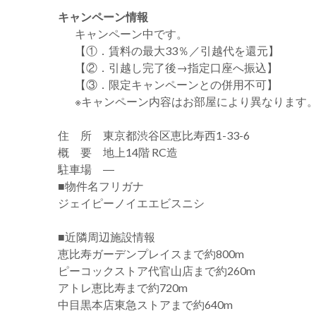
キャンペーン情報
キャンペーン中です。
【①．賃料の最大33％／引越代を還元】
【②．引越し完了後→指定口座へ振込】
【③．限定キャンペーンとの併用不可】
※キャンペーン内容はお部屋により異なります
住 所 東京都渋谷区恵比寿西1-33-6
概 要 地上14階 RC造
駐車場 ―
■物件名フリガナ
ジェイピーノイエエビスニシ
■近隣周辺施設情報
恵比寿ガーデンプレイスまで約800m
ピーコックストア代官山店まで約260m
アトレ恵比寿まで約720m
中目黒本店東急ストアまで約640m