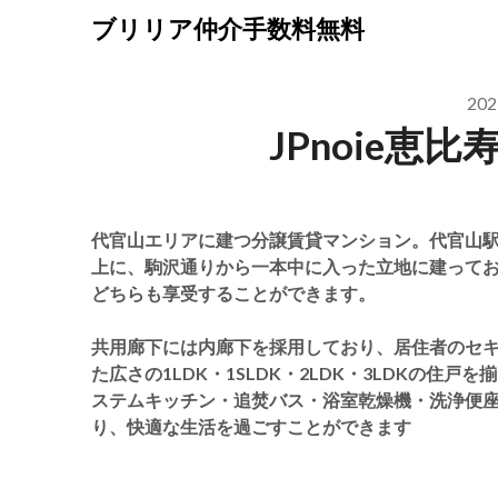
Skip
ブリリア仲介手数料無料
to
content
20
JPnoie恵
代官山エリアに建つ分譲賃貸マンション。代官山駅
上に、駒沢通りから一本中に入った立地に建って
どちらも享受することができます。
共用廊下には内廊下を採用しており、居住者のセ
た広さの1LDK・1SLDK・2LDK・3LDKの
ステムキッチン・追焚バス・浴室乾燥機・洗浄便
り、快適な生活を過ごすことができます