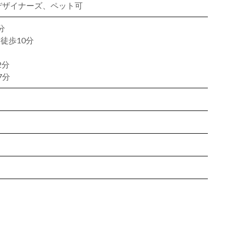
、デザイナーズ、ペット可
分
徒歩10分
2分
7分