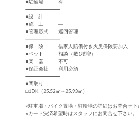
■駐輪場 有
―――――――
■設 計 ―
■施 工 ―
■管理形式 巡回管理
―――――――
■保 険 借家人賠償付き火災保険要加入
■ペット 相談（敷1積増）
■楽 器 不可
■保証会社 利用必須
―――――――
■間取り
□1DK（25.52㎡～25.93㎡）
※駐車場・バイク置場・駐輪場の詳細はお問合せ下
※カード決済希望時はスタッフにお問合せ下さい。