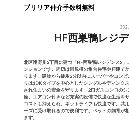
Skip
ブリリア仲介手数料無料
to
content
20
HF西巣鴨レジ
北区滝野川3丁目に建つ「HF西巣鴨レジデンス2」。
ンションです。周辺は同規模の集合住宅や戸建て
ります。建物から徒歩2分以内にスーパーやコンビ
りは1DKタイプを中心としたシングルやディンク
され住まいの安全を守ります。2口ガスコンロのシ
座、エアコン付きなど充実の設備で快適な生活を
コストも抑えられ、ネットライフも快適です。共
ーズに受け取れるので便利です。ペットの飼育が
ます。