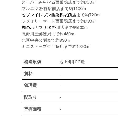
スーパーみらべる西巣鴨店まで約750m
マルエツ 板橋駅前店まで約1100m
セブンイレブン西巣鴨駅前店
まで約720m
ファミリーマート西巣鴨店まで約730m
肉のハナマサ 滝野川店
まで約630m
滝野川三郵便局まで約460m
北区中央公園まで約830m
ミニストップ東十条店まで約1720m
構造規模
地上4階 RC造
賃料
–
管理費
–
間取り
–
専有面積
–