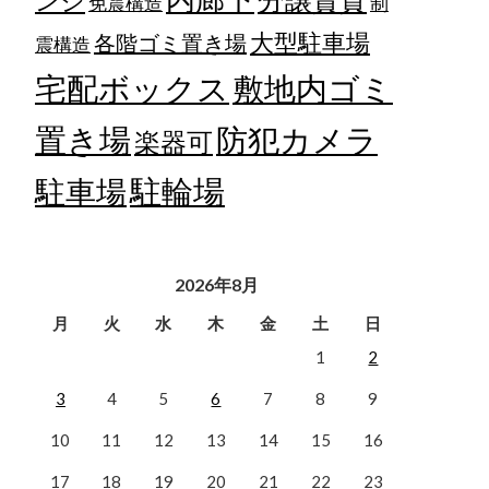
ンジ
免震構造
制
大型駐車場
各階ゴミ置き場
震構造
宅配ボックス
敷地内ゴミ
置き場
防犯カメラ
楽器可
駐輪場
駐車場
2026年8月
月
火
水
木
金
土
日
1
2
3
4
5
6
7
8
9
10
11
12
13
14
15
16
17
18
19
20
21
22
23