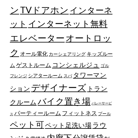
TVドアホン
ン
インターネ
ット
インターネット無料
エレベーター
オートロッ
ク
オール電化
キッズルー
カーシェアリング
コンシェルジュ
ゲストルーム
ム
ゴル
タワーマン
シアタールーム
フレンジ
スパ
デザイナーズ
トラン
ション
バイク置き場
クルーム
バレーサービ
フィットネス
パーティールーム
プール
ス
ペット可
ラウ
ペット足洗い場
内廊下
分譲賃貸