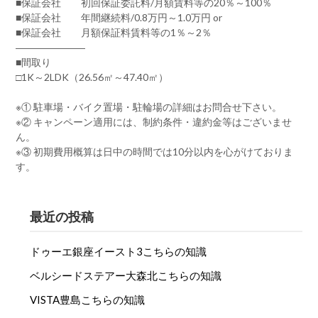
■保証会社 初回保証委託料/月額賃料等の20％～100％
■保証会社 年間継続料/0.8万円～1.0万円 or
■保証会社 月額保証料賃料等の1％～2％
―――――――
■間取り
□1K～2LDK（26.56㎡～47.40㎡）
※① 駐車場・バイク置場・駐輪場の詳細はお問合せ下さい。
※② キャンペーン適用には、制約条件・違約金等はございませ
ん。
※③ 初期費用概算は日中の時間では10分以内を心がけておりま
す。
最近の投稿
ドゥーエ銀座イースト3こちらの知識
ベルシードステアー大森北こちらの知識
VISTA豊島こちらの知識