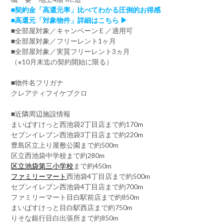
■契約金「高還元率」比べてわかる圧倒的お得感
■高還元「対象物件」詳細はこちら ▶
■全部屋対象／キャンペーンＥ／適用可
■全部屋対象／フリーレント1ヶ月
■全部屋対象／実質フリーレント3ヵ月
（※10月末迄の契約開始に限る）
■物件名フリガナ
クレアティフイケブクロ
■近隣周辺施設情報
まいばすけっと西池袋2丁目店まで約170m
セブンイレブン西池袋3丁目店まで約220m
豊島区立上り屋敷公園まで約500m
区立西池袋中学校まで約280m
区立池袋第三小学校
まで約450m
ファミリーマート
西池袋4丁目店まで約500m
セブンイレブン西池袋4丁目店まで約700m
ファミリーマート目白駅前店まで約850m
まいばすけっと目白駅西店まで約750m
りそな銀行目白出張所まで約850m