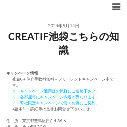
Skip
ブリリア仲介手数料無料
to
content
2024年9月14日
CREATIF池袋こちらの知
識
キャンペーン情報
礼金0
＋
仲介手数料無料
＋
フリーレント
キャンペーン中で
す。
１．キャンペーン適用はお気軽にご連絡下さい。
２．各部屋毎にキャンペーン内容が異なります。
３．弊社限定キャンペーンで賢くお得にご契約。
※諸条件・詳細等は是非お問合せ下さいませ。
住 所 東京都豊島区目白4-36-6
概 要 地上4階 RC造