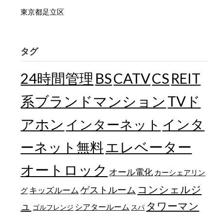
東京都足立区
タグ
24時間管理
BS
CATV
CS
REIT
TVド
系ブランドマンション
アホン
インターネット
インタ
エレベーター
ーネット無料
オートロック
オール電化
カーシェアリン
コンシェルジ
ゲストルーム
キッズルーム
グ
ュ
タワーマン
シアタールーム
ゴルフレンジ
スパ