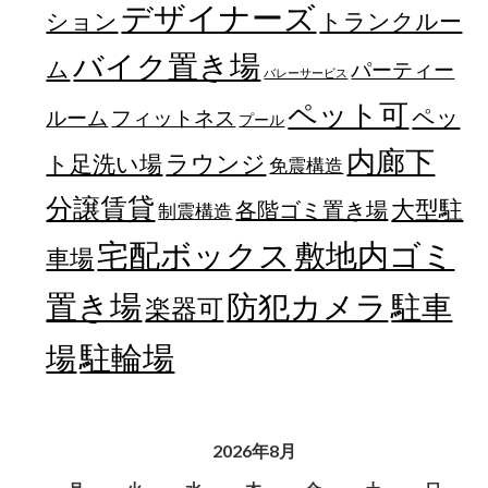
デザイナーズ
トランクルー
ション
バイク置き場
ム
パーティー
バレーサービス
ペット可
ペッ
フィットネス
ルーム
プール
内廊下
ラウンジ
ト足洗い場
免震構造
分譲賃貸
大型駐
各階ゴミ置き場
制震構造
宅配ボックス
敷地内ゴミ
車場
置き場
防犯カメラ
駐車
楽器可
駐輪場
場
2026年8月