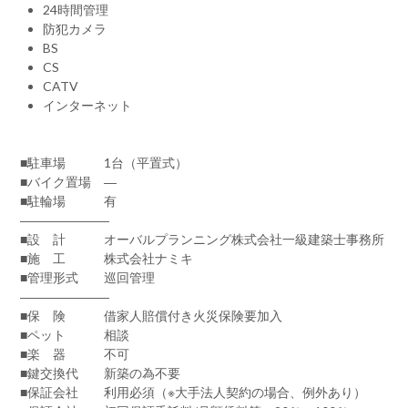
24時間管理
防犯カメラ
BS
CS
CATV
インターネット
■駐車場 1台（平置式）
■バイク置場 ―
■駐輪場 有
―――――――
■設 計 オーバルプランニング株式会社一級建築士事務所
■施 工 株式会社ナミキ
■管理形式 巡回管理
―――――――
■保 険 借家人賠償付き火災保険要加入
■ペット 相談
■楽 器 不可
■鍵交換代 新築の為不要
■保証会社 利用必須（※大手法人契約の場合、例外あり）