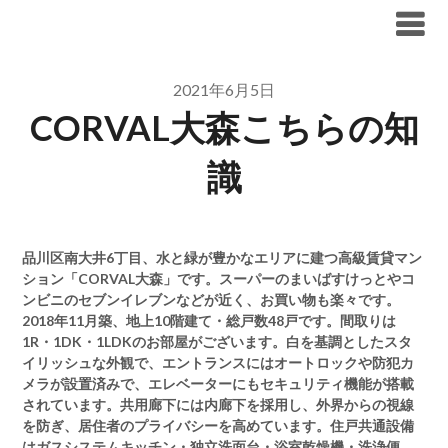
Skip
ブリリア仲介手数料無料
to
content
2021年6月5日
CORVAL大森こちらの知
識
品川区南大井6丁目、水と緑が豊かなエリアに建つ高級賃貸マン
ション「CORVAL大森」です。スーパーのまいばすけっとやコ
ンビニのセブンイレブンなどが近く、お買い物も楽々です。
2018年11月築、地上10階建て・総戸数48戸です。間取りは
1R・1DK・1LDKのお部屋がございます。白を基調としたスタ
イリッシュな外観で、エントランスにはオートロックや防犯カ
メラが設置済みで、エレベーターにもセキュリティ機能が搭載
されています。共用廊下には内廊下を採用し、外界からの視線
を防ぎ、居住者のプライバシーを高めています。住戸共通設備
はガスシステムキッチン・独立洗面台・浴室乾燥機・洗浄便