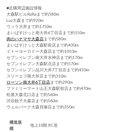
■近隣周辺施設情報
大森駅ビルRaRaまで約580m
Luz大森まで約920m
ウィラ大井まで約1750m
まいばすけっと南大井6丁目店まで約150m
肉のハナマサ大森店
まで約580m
まいばすけっと大森駅前店まで約430m
イトーヨーカドー大森店まで約1010m
セブンイレブン南大井水神店まで約170m
セブンイレブン大森駅北店まで約570m
セブンイレブン品川大井7丁目店まで約450m
スリーエフ南大井店まで約310m
ローソン南大井6丁目店
まで約290m
ファミリーマート山王大森駅前店まで約470m
松屋大森北口店まで約560m
渋谷餃子大森店まで約560m
ウェルパーク大森貝塚店まで約350m
構造規
地上10階 RC造
模