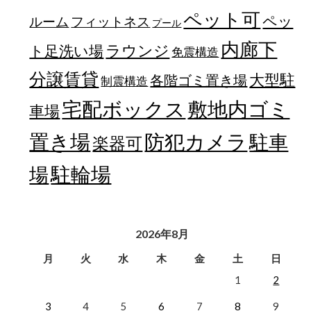
ペット可
ペッ
フィットネス
ルーム
プール
内廊下
ラウンジ
ト足洗い場
免震構造
分譲賃貸
大型駐
各階ゴミ置き場
制震構造
宅配ボックス
敷地内ゴミ
車場
置き場
防犯カメラ
駐車
楽器可
駐輪場
場
2026年8月
月
火
水
木
金
土
日
1
2
3
4
5
6
7
8
9