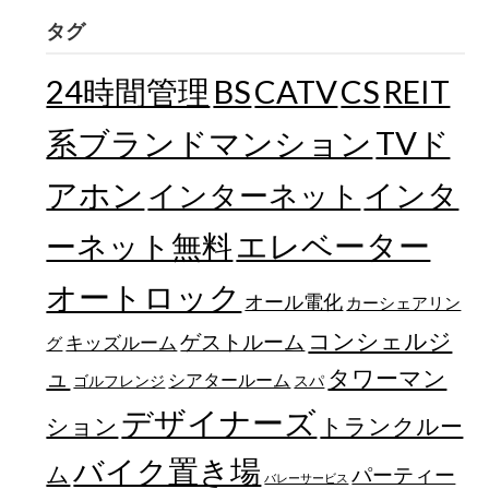
タグ
24時間管理
BS
CATV
CS
REIT
TVド
系ブランドマンション
アホン
インターネット
インタ
エレベーター
ーネット無料
オートロック
オール電化
カーシェアリン
コンシェルジ
ゲストルーム
キッズルーム
グ
ュ
タワーマン
シアタールーム
ゴルフレンジ
スパ
デザイナーズ
トランクルー
ション
バイク置き場
ム
パーティー
バレーサービス