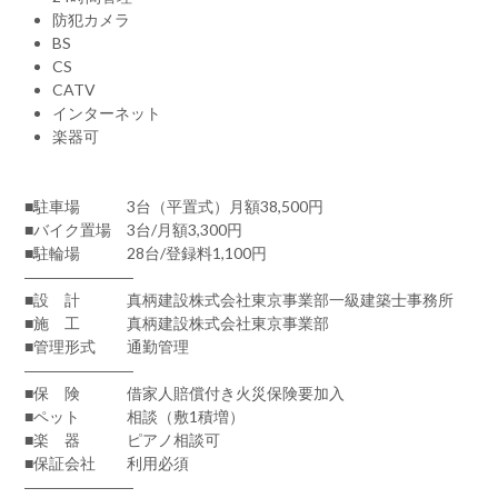
防犯カメラ
BS
CS
CATV
インターネット
楽器可
■駐車場 3台（平置式）月額38,500円
■バイク置場 3台/月額3,300円
■駐輪場 28台/登録料1,100円
―――――――
■設 計 真柄建設株式会社東京事業部一級建築士事務所
■施 工 真柄建設株式会社東京事業部
■管理形式 通勤管理
―――――――
■保 険 借家人賠償付き火災保険要加入
■ペット 相談（敷1積増）
■楽 器 ピアノ相談可
■保証会社 利用必須
―――――――