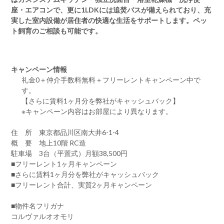
座・エアコンで、更に1LDKには追焚バスが備えられており、充
実した室内設備が居住者の快適な生活をサポートします。ペッ
ト飼育のご相談も可能です。
キャンペーン情報
礼金0
＋
仲介手数料無料
＋
フリーレント
キャンペーン中で
す。
【さらに賃料1ヶ月分を弊社がキャッシュバック】
※キャンペーン内容はお部屋により異なります。
住 所 東京都品川区南大井6-1-4
概 要 地上10階 RC造
駐車場 3台（平置式）月額38,500円
■フリーレント1ヶ月キャンペーン
■さらに賃料1ヶ月分を弊社がキャッシュバック
■フリーレント合計、実質2ヶ月キャンペーン
■物件名フリガナ
コルヴァルオオモリ