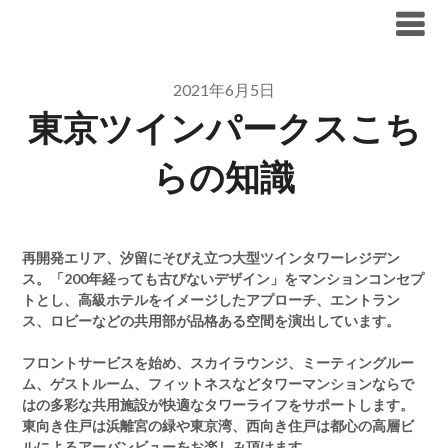
Skip
ブリリア仲介手数料無料
to
content
2021年6月5日
東京ツインパークスこち
らの知識
再開発エリア、汐留にそびえ立つ大型ツインタワーレジデン
ス。「200年経っても古びないデザイン」をマンションコンセプ
トとし、高級ホテルをイメージしたアプローチ、エントラン
ス、ロビーなどの共用部が品格ある空間を演出しています。
フロントサービスを始め、スカイラウンジ、ミーティングルー
ム、ゲストルーム、フィットネスなどタワーマンションならで
はの多彩な共用施設が快適なタワーライフをサポートします。
東向き住戸は浜離宮の緑や東京湾、西向き住戸は都心の高層ビ
ルによるアーバンビューをお楽しみ頂けます。