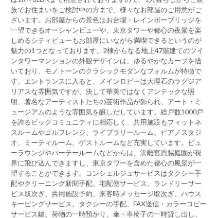
族でお住まいをご検討中の方まで、様々なお部屋のご用意がご
ざいます。お部屋からの景色はお台場・レインボーブリッジを
一望できるオーシャンビューや、東京タワーや都心の夜景を楽
しめるシティビューもお部屋にいながら満喫できるというのが
魅力の1つとなっております。2棟からなる地上47階建てのツイ
ンタワーマンションの外観デザインは、ゆるやかなカーブを描
いており、モノトーンのクラシックモダンなフォルムが特徴で
す。エントランスに入ると、メインロビーは大理石のラグジア
リアスな雰囲気ですが、決して華美ではなくアンテックな照
明、著名なアーティストたちの芸術作品が飾られ、アート・ミ
ュージアムのような雰囲気を醸しだしています。総戸数1000戸
を誇るビッグコミュニティに相応しく、共用施設もフィットネ
スルームやゴルフレンジ、ライブラリールーム、ピアノスタジ
オ、ミーティルーム、ゲストルームなど充実しています。ビュ
ーラウンジやパーテールームなどからは、浜離宮恩賜庭園が視
界に飛び込んできますし、東京タワーを含めた都心の風景が一
望することができます。コンシェルジュサービスはタクシー手
配やクリーニング新聞手配、宅配便サービス、ランドリーサー
ビス取次ぎ、共用施設予約、来客時メッセージ取次ぎ、ハウス
キーピングサービス、タクシーの手配、FAX送信・カラーコピー
サービス鍵、荷物の一時預かり、傘・車椅子の一時貸し出し、