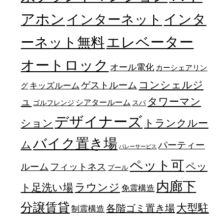
アホン
インターネット
インタ
エレベーター
ーネット無料
オートロック
オール電化
カーシェアリン
コンシェルジ
ゲストルーム
キッズルーム
グ
ュ
タワーマン
シアタールーム
ゴルフレンジ
スパ
デザイナーズ
トランクルー
ション
バイク置き場
ム
パーティー
バレーサービス
ペット可
ペッ
フィットネス
ルーム
プール
内廊下
ラウンジ
ト足洗い場
免震構造
分譲賃貸
大型駐
各階ゴミ置き場
制震構造