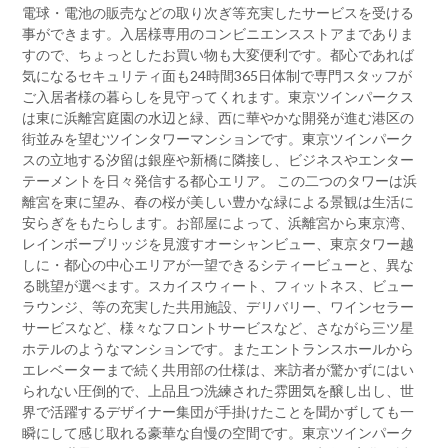
電球・電池の販売などの取り次ぎ等充実したサービスを受ける
事ができます。入居様専用のコンビニエンスストアまでありま
すので、ちょっとしたお買い物も大変便利です。都心であれば
気になるセキュリティ面も24時間365日体制で専門スタッフが
ご入居者様の暮らしを見守ってくれます。東京ツインパークス
は東に浜離宮庭園の水辺と緑、西に華やかな開発が進む港区の
街並みを望むツインタワーマンションです。東京ツインパーク
スの立地する汐留は銀座や新橋に隣接し、ビジネスやエンター
テーメントを日々発信する都心エリア。 この二つのタワーは浜
離宮を東に望み、春の桜が美しい豊かな緑による景観は生活に
安らぎをもたらします。お部屋によって、浜離宮から東京湾、
レインボーブリッジを見渡すオーシャンビュー、東京タワー越
しに・都心の中心エリアが一望できるシティービューと、異な
る眺望が選べます。スカイスウィート、フィットネス、ビュー
ラウンジ、等の充実した共用施設、デリバリー、ワインセラー
サービスなど、様々なフロントサービスなど、さながら三ツ星
ホテルのようなマンションです。またエントランスホールから
エレベーターまで続く共用部の仕様は、来訪者が驚かずにはい
られない圧倒的で、上品且つ洗練された雰囲気を醸し出し、世
界で活躍するデザイナー集団が手掛けたことを聞かずしても一
瞬にして感じ取れる豪華な自慢の空間です。東京ツインパーク