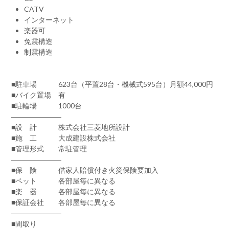
CATV
インターネット
楽器可
免震構造
制震構造
■駐車場 623台（平置28台・機械式595台）月額44,000円
■バイク置場 有
■駐輪場 1000台
―――――――
■設 計 株式会社三菱地所設計
■施 工 大成建設株式会社
■管理形式 常駐管理
―――――――
■保 険 借家人賠償付き火災保険要加入
■ペット 各部屋毎に異なる
■楽 器 各部屋毎に異なる
■保証会社 各部屋毎に異なる
―――――――
■間取り