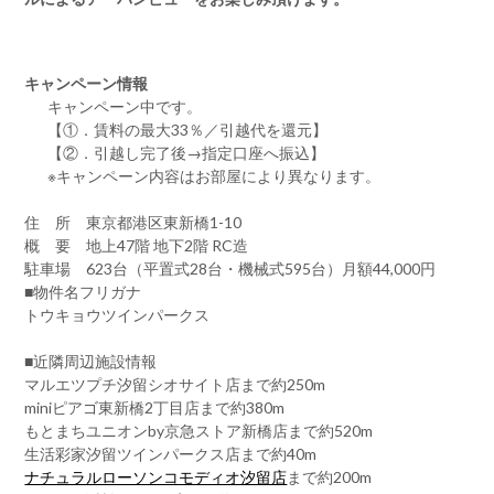
キャンペーン情報
キャンペーン中です。
【①．賃料の最大33％／引越代を還元】
【②．引越し完了後→指定口座へ振込】
※キャンペーン内容はお部屋により異なります。
住 所 東京都港区東新橋1-10
概 要 地上47階 地下2階 RC造
駐車場 623台（平置式28台・機械式595台）月額44,000円
■物件名フリガナ
トウキョウツインパークス
■近隣周辺施設情報
マルエツプチ汐留シオサイト店まで約250m
miniピアゴ東新橋2丁目店まで約380m
もとまちユニオンby京急ストア新橋店まで約520m
生活彩家汐留ツインパークス店まで約40m
ナチュラルローソンコモディオ汐留店
まで約200m