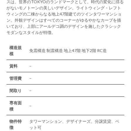
スは、世界のTOKYOのランドマークとして、時代の変化に揺る
がないモノトーンの美しいデザイン。ライトウィング・レフト
ウィングの二棟からなる地上47階建てのツインタワーマンショ
ン。外観デザインはすべてのコーナーがゆるやかなカーブを描
いており、上部にアールデコ調のデザインを施したクラシック
モダンなスタイルが特徴。
構造規
免震構造 制震構造 地上47階 地下2階 RC造
模
賃料
–
管理費
–
間取り
–
専有面
–
積
物件特
タワーマンション、デザイナーズ、分譲賃貸、ペ
徴
ット可