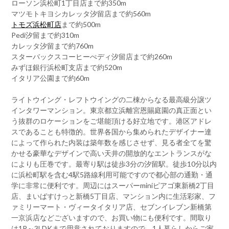
ローソン浜松町1丁目店まで約350m
マツモトキヨシカレッタ汐留店まで約560m
トモズ浜松町店
まで約500m
Pedi汐留まで約310m
カレッタ汐留まで約760m
スターバックスコーヒーぺディ汐留店まで約260m
みずほ銀行浜松町支店まで約520m
イタリア公園まで約60m
ライトウイング・レフトウイングの二棟からなる最高級分譲ツ
インタワーマンション。東京都立浜離宮恩賜庭園の真正面とい
う抜群のロケーションをご堪能頂ける好立地です。港区アドレ
スであることも特徴的。世界各国から集められたデザイナー達
によって作られた内装は築年数を感じさせず、見る者全てを驚
かせる豪華なデザインで高い天井の開放的なエントランスがな
によりも圧巻です。最寄り駅は徒歩3分の汐留駅。徒歩10分以内
に浜松町駅を含む4駅5路線利用可能ですので都心部の通勤・通
学に非常に便利です。周辺にはスーパーminiピアゴ東新橋2丁目
店、まいばすけっと新橋5丁目店、マンション内に生活彩家、フ
ァミリーマート・ヴィータイタリア店、セブンイレブン新橋第
一京浜店などございますので、お買い物にも便利です。間取り
は1R～3LDKまで用意されておりますので、1人暮らしからご家