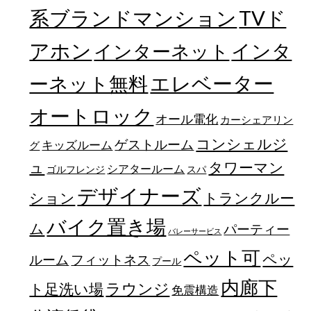
TVド
系ブランドマンション
アホン
インターネット
インタ
エレベーター
ーネット無料
オートロック
オール電化
カーシェアリン
コンシェルジ
ゲストルーム
キッズルーム
グ
ュ
タワーマン
シアタールーム
ゴルフレンジ
スパ
デザイナーズ
トランクルー
ション
バイク置き場
ム
パーティー
バレーサービス
ペット可
ペッ
フィットネス
ルーム
プール
内廊下
ラウンジ
ト足洗い場
免震構造