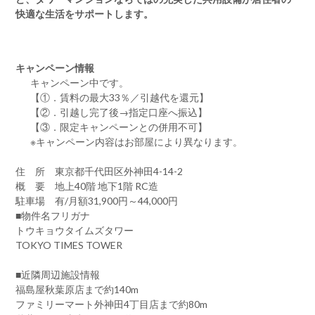
快適な生活をサポートします。
キャンペーン情報
キャンペーン中です。
【①．賃料の最大33％／引越代を還元】
【②．引越し完了後→指定口座へ振込】
【③．限定キャンペーンとの併用不可】
※キャンペーン内容はお部屋により異なります。
住 所 東京都千代田区外神田4-14-2
概 要 地上40階 地下1階 RC造
駐車場 有/月額31,900円～44,000円
■物件名フリガナ
トウキョウタイムズタワー
TOKYO TIMES TOWER
■近隣周辺施設情報
福島屋秋葉原店まで約140m
ファミリーマート外神田4丁目店まで約80m