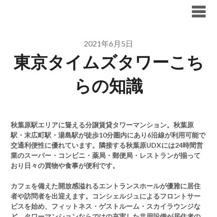
Skip
ブリリア仲介手数料無料
to
content
2021年6月5日
東京タイムズタワーこち
らの知識
秋葉原駅エリアに聳える分譲賃貸タワーマンション。秋葉原
駅・末広町駅・湯島駅が徒歩10分圏内にあり6沿線が利用可能で
交通利便性に優れています。隣接する秋葉原UDXには24時間営
業のスーパー・コンビニ・薬局・郵便局・レストランが揃って
おり日々の買物や食事が便利です。
カフェを備えた開放感溢れるエントランスホールが優雅に居住
者や訪問者を出迎えます。コンシェルジュによるフロントサー
ビスを始め、フィットネス・ゲストルーム・スカイラウンジな
ど、タワーマンションならではの充実した共用設備が居住者の