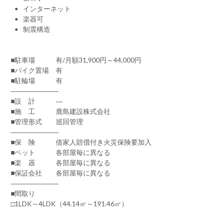
インターネット
楽器可
制震構造
■駐車場 有/月額31,900円～44,000円
■バイク置場 有
■駐輪場 有
―――――――
■設 計 ―
■施 工 鹿島建設株式会社
■管理形式 巡回管理
―――――――
■保 険 借家人賠償付き火災保険要加入
■ペット 各部屋毎に異なる
■楽 器 各部屋毎に異なる
■保証会社 各部屋毎に異なる
―――――――
■間取り
□1LDK～4LDK（44.14㎡～191.46㎡）