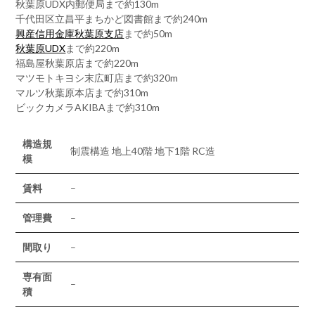
秋葉原UDX内郵便局まで約130m
千代田区立昌平まちかど図書館まで約240m
興産信用金庫秋葉原支店
まで約50m
秋葉原UDX
まで約220m
福島屋秋葉原店まで約220m
マツモトキヨシ末広町店まで約320m
マルツ秋葉原本店まで約310m
ビックカメラAKIBAまで約310m
構造規
制震構造 地上40階 地下1階 RC造
模
賃料
–
管理費
–
間取り
–
専有面
–
積