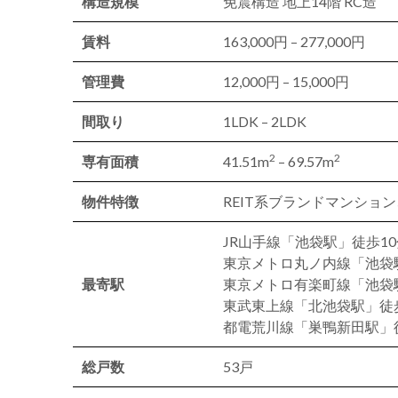
構造規模
免震構造 地上14階 RC造
賃料
163,000円 – 277,000円
管理費
12,000円 – 15,000円
間取り
1LDK – 2LDK
2
2
専有面積
41.51m
– 69.57m
物件特徴
REIT系ブランドマンショ
JR山手線「池袋駅」徒歩10
東京メトロ丸ノ内線「池袋
最寄駅
東京メトロ有楽町線「池袋
東武東上線「北池袋駅」徒歩
都電荒川線「巣鴨新田駅」
総戸数
53戸