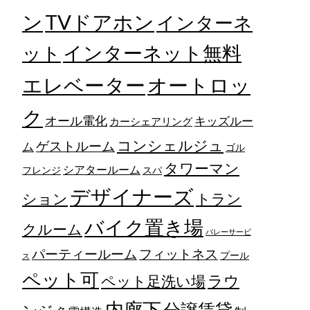
TVドアホン
ン
インターネ
ット
インターネット無料
エレベーター
オートロッ
ク
オール電化
キッズルー
カーシェアリング
コンシェルジュ
ゲストルーム
ム
ゴル
タワーマン
シアタールーム
フレンジ
スパ
デザイナーズ
トラン
ション
バイク置き場
クルーム
バレーサービ
フィットネス
パーティールーム
プール
ス
ペット可
ラウ
ペット足洗い場
内廊下
分譲賃貸