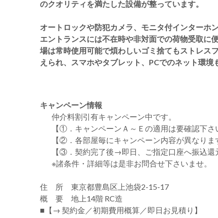
のクオリティを満たした設備が整っています。
オートロックや防犯カメラ、モニタ付インターホ
エントランスには不在時や非対面での荷物受取に
場は常時使用可能で煩わしいゴミ捨てもストレスフリ
えられ、スマホやタブレット、PCでのネット環境
キャンペーン情報
仲介料割引有
キャンペーン中です。
【①．キャンペーンＡ～Ｅの適用は要確認下さ
【②．各部屋毎にキャンペーン内容が異なりま
【③．契約完了後→即日、ご指定口座へ振込還
※諸条件・詳細等は是非お問合せ下さいませ。
住 所 東京都豊島区上池袋2-15-17
概 要 地上14階 RC造
■【→ 契約金／初期費用概算／即日お見積り】