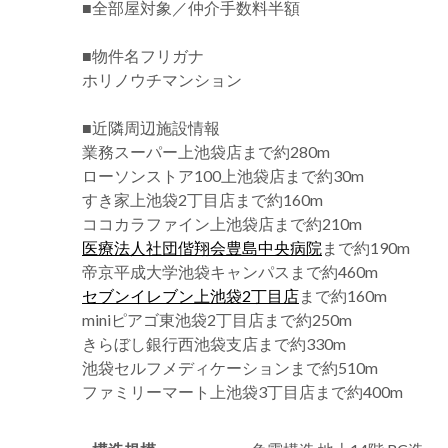
■全部屋対象／仲介手数料半額
■物件名フリガナ
ホリノウチマンション
■近隣周辺施設情報
業務スーパー上池袋店まで約280m
ローソンストア100上池袋店まで約30m
すき家上池袋2丁目店まで約160m
ココカラファイン上池袋店まで約210m
医療法人社団偕翔会豊島中央病院
まで約190m
帝京平成大学池袋キャンパスまで約460m
セブンイレブン上池袋2丁目店
まで約160m
miniピアゴ東池袋2丁目店まで約250m
きらぼし銀行西池袋支店まで約330m
池袋セルフメディケーションまで約510m
ファミリーマート上池袋3丁目店まで約400m