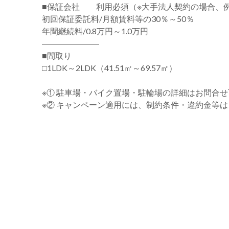
■保証会社 利用必須（※大手法人契約の場合、
初回保証委託料/月額賃料等の30％～50％
年間継続料/0.8万円～1.0万円
―――――――
■間取り
□1LDK～2LDK（41.51㎡～69.57㎡）
※① 駐車場・バイク置場・駐輪場の詳細はお問合
※② キャンペーン適用には、制約条件・違約金等