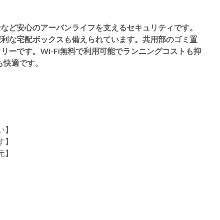
ンなど安心のアーバンライフを支えるセキュリティです。
便利な宅配ボックスも備えられています。共用部のゴミ置
ーです。Wi-Fi無料で利用可能でランニングコストも抑
も快適です。
い】
す】
元】