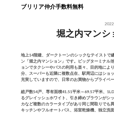
Skip
ブリリア仲介手数料無料
to
content
202
堀之内マンシ
地上14階建、ダークトーンのシックなテイストで
ン「堀之内マンション」です。ビッグターミナル池
ョンでタクシーやバスの利用も楽々、目的地により
分、スーパーも近隣に複数点在、駅周辺にはショ
充実していますので、日常のお買物からプライベ
総戸数54戸、専有面積41.51平米～69.57平米、
るグレイッシュホワイト、引き締めブラウンがシ
カなど複数のカラータイプがあり同じ間取りでも異
キッチンやフルオートバス、浴室乾燥機、独立洗