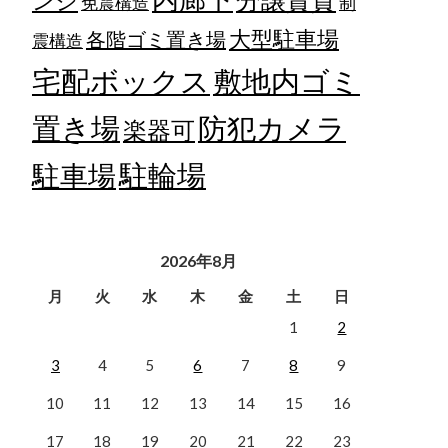
ンジ
免震構造
制
大型駐車場
各階ゴミ置き場
震構造
宅配ボックス
敷地内ゴミ
置き場
防犯カメラ
楽器可
駐輪場
駐車場
2026年8月
月
火
水
木
金
土
日
1
2
3
4
5
6
7
8
9
10
11
12
13
14
15
16
17
18
19
20
21
22
23