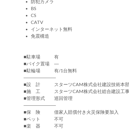
防犯カメラ
BS
CS
CATV
インターネット無料
免震構造
■駐車場 有
■バイク置場 ―
■駐輪場 有/1台無料
―――――――
■設 計 スターツCAM株式会社建設技術本部
■施 工 スターツCAM株式会社総合建設工
■管理形式 巡回管理
―――――――
■保 険 借家人賠償付き火災保険要加入
■ペット 不可
■楽 器 不可