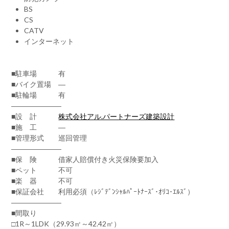
BS
CS
CATV
インターネット
■駐車場 有
■バイク置場 ―
■駐輪場 有
―――――――
■設 計
株式会社アル.パートナーズ建築設計
■施 工 ―
■管理形式 巡回管理
―――――――
■保 険 借家人賠償付き火災保険要加入
■ペット 不可
■楽 器 不可
■保証会社 利用必須（ﾚｼﾞﾃﾞﾝｼｬﾙﾊﾟｰﾄﾅｰｽﾞ･ｵﾘｺ･ｴﾙｽﾞ）
―――――――
■間取り
□1R～1LDK（29.93㎡～42.42㎡）