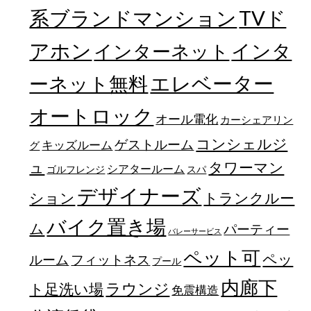
TVド
系ブランドマンション
アホン
インターネット
インタ
エレベーター
ーネット無料
オートロック
オール電化
カーシェアリン
コンシェルジ
ゲストルーム
キッズルーム
グ
ュ
タワーマン
シアタールーム
ゴルフレンジ
スパ
デザイナーズ
トランクルー
ション
バイク置き場
ム
パーティー
バレーサービス
ペット可
ペッ
フィットネス
ルーム
プール
内廊下
ラウンジ
ト足洗い場
免震構造