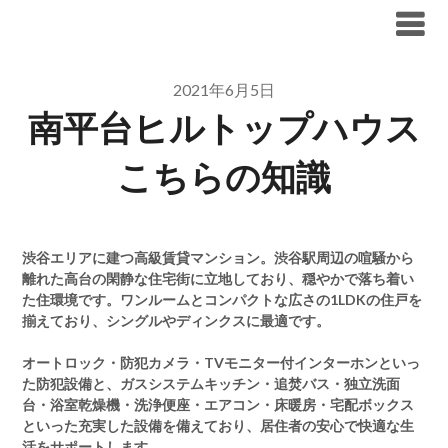
Skip
ブリリア仲介手数料無料
to
content
2021年6月5日
南平台ヒルトップハウス
こちらの知識
渋谷エリアに建つ高級賃貸マンション。渋谷駅周辺の喧騒から
離れた高台の閑静な住宅街に立地しており、穏やかで落ち着い
た住環境です。ワンルームとコンパクトな広さの1LDKの住戸を
揃えており、シングルやディンクスに最適です。
オートロック・防犯カメラ・TVモニター付インターホンといっ
た防犯設備と、ガスシステムキッチン・追焚バス・独立洗面
台・浴室乾燥機・洗浄便座・エアコン・床暖房・宅配ボックス
といった充実した設備を備えており、居住者の安心で快適な生
活をサポートします。