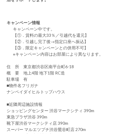
キャンペーン情報
キャンペーン中です。
【①．賃料の最大33％／引越代を還元】
【②．引越し完了後→指定口座へ振込】
【③．限定キャンペーンとの併用不可】
※キャンペーン内容はお部屋により異なります。
住 所 東京都渋谷区南平台町6-18
概 要 地上4階 地下1階 RC造
駐車場 有
■物件名フリガナ
ナンペイダイヒルトップハウス
■近隣周辺施設情報
ショッピングセンター 渋谷マークシティ 390m
東急プラザ渋谷 390m
靴下屋渋谷マークシティ店 390m
スーパー マルエツプチ渋谷鶯谷町店 270m