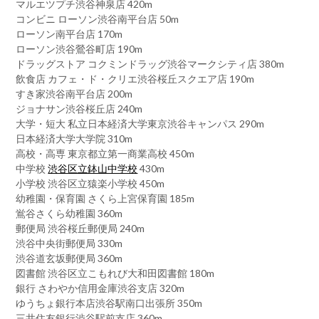
マルエツプチ渋谷神泉店 420m
コンビニ ローソン渋谷南平台店 50m
ローソン南平台店 170m
ローソン渋谷鶯谷町店 190m
ドラッグストア コクミンドラッグ渋谷マークシティ店 380m
飲食店 カフェ・ド・クリエ渋谷桜丘スクエア店 190m
すき家渋谷南平台店 200m
ジョナサン渋谷桜丘店 240m
大学・短大 私立日本経済大学東京渋谷キャンパス 290m
日本経済大学大学院 310m
高校・高専 東京都立第一商業高校 450m
中学校
渋谷区立鉢山中学校
430m
小学校 渋谷区立猿楽小学校 450m
幼稚園・保育園 さくら上宮保育園 185m
鴬谷さくら幼稚園 360m
郵便局 渋谷桜丘郵便局 240m
渋谷中央街郵便局 330m
渋谷道玄坂郵便局 360m
図書館 渋谷区立こもれび大和田図書館 180m
銀行 さわやか信用金庫渋谷支店 320m
ゆうちょ銀行本店渋谷駅南口出張所 350m
三井住友銀行渋谷駅前支店 360m