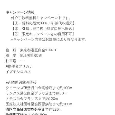
キャンペーン情報
仲介手数料無料
キャンペーン中です。
【①．賃料の最大33％／引越代を還元】
【②．引越し完了後→指定口座へ振込】
【③．限定キャンペーンとの併用不可】
※キャンペーン内容はお部屋により異なります。
住 所 東京都港区白金1-14-3
概 要 地上9階 RC造
駐車場 ―
■物件名フリガナ
イズモシロカネ
■近隣周辺施設情報
クイーンズ伊勢丹白金高輪店まで約100m
サンクス港区白金プラザ店まで約80m
トモズ白金プラザ店まで約120m
医療法人社団峰至会西原病院まで約100m
港区立高輪図書館分室
まで約320m
魚籃坂下緑地
まで約180m