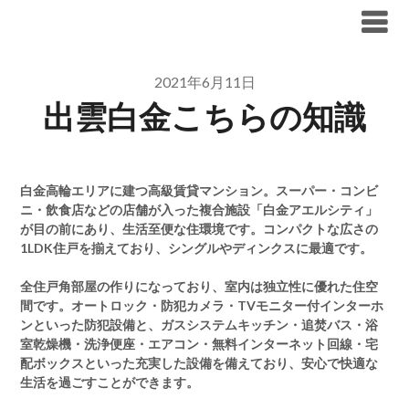
Skip
ブリリア仲介手数料無料
to
content
2021年6月11日
出雲白金こちらの知識
白金高輪エリアに建つ高級賃貸マンション。スーパー・コンビ
ニ・飲食店などの店舗が入った複合施設「白金アエルシティ」
が目の前にあり、生活至便な住環境です。コンパクトな広さの
1LDK住戸を揃えており、シングルやディンクスに最適です。
全住戸角部屋の作りになっており、室内は独立性に優れた住空
間です。オートロック・防犯カメラ・TVモニター付インターホ
ンといった防犯設備と、ガスシステムキッチン・追焚バス・浴
室乾燥機・洗浄便座・エアコン・無料インターネット回線・宅
配ボックスといった充実した設備を備えており、安心で快適な
生活を過ごすことができます。