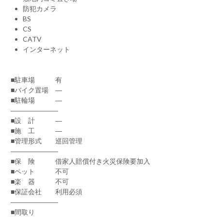
防犯カメラ
BS
CS
CATV
インターネット
■駐車場 有
■バイク置場 ―
■駐輪場 ―
―――――――
■設 計 ―
■施 工 ―
■管理形式 巡回管理
―――――――
■保 険 借家人賠償付き火災保険要加入
■ペット 不可
■楽 器 不可
■保証会社 利用必須
―――――――
■間取り