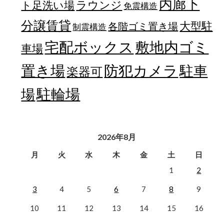
内廊下
ラウンジ
ト足洗い場
免震構造
分譲賃貸
大型駐
各階ゴミ置き場
制震構造
宅配ボックス
敷地内ゴミ
車場
置き場
防犯カメラ
駐車
楽器可
駐輪場
場
2026年8月
月
火
水
木
金
土
日
1
2
3
4
5
6
7
8
9
10
11
12
13
14
15
16