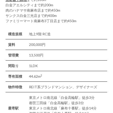
白金アエルシティまで約200m
肉のハナマサ南麻布店まで約450m
サンクス白金三光店まで約400m
ファミリーマート南麻布3丁目店まで約450m
構造規模
地上9階 RC造
賃料
200,000円
管理費
13,500円
間取り
1LDK
2
専有面積
44.62m
物件特徴
REIT系ブランドマンション、デザイナーズ
東京メトロ南北線「白金高輪駅」徒歩3分
都営三田線「白金高輪駅」徒歩3分
最寄駅
東京メトロ南北線「麻布十番駅」徒歩14分