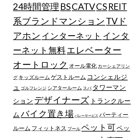
24時間管理
BS
CATV
CS
REIT
TVド
系ブランドマンション
アホン
インターネット
インタ
エレベーター
ーネット無料
オートロック
オール電化
カーシェアリン
コンシェルジ
ゲストルーム
キッズルーム
グ
ュ
タワーマン
シアタールーム
ゴルフレンジ
スパ
デザイナーズ
トランクルー
ション
バイク置き場
ム
パーティー
バレーサービス
ペット可
ペッ
フィットネス
ルーム
プール