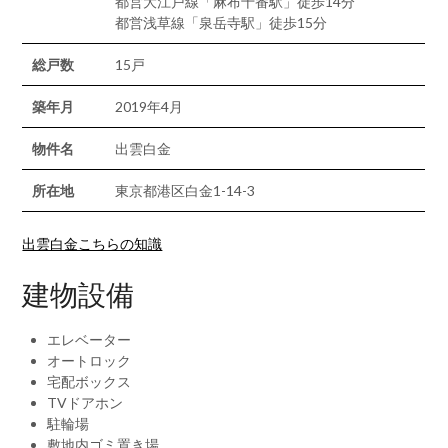
都営大江戸線「麻布十番駅」徒歩14分
都営浅草線「泉岳寺駅」徒歩15分
総戸数
15戸
築年月
2019年4月
物件名
出雲白金
所在地
東京都港区白金1-14-3
出雲白金こちらの知識
建物設備
エレベーター
オートロック
宅配ボックス
TVドアホン
駐輪場
敷地内ゴミ置き場