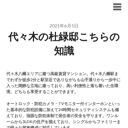
Skip
ブリリア仲介手数料無料
to
content
2021年6月5日
代々木の杜緑邸こちらの
知識
代々木八幡エリアに建つ高級賃貸マンション。代々木八幡駅ま
でわずか徒歩2分と駅至近でありながらも山手通りから一歩中に
入った閑静な立地に建っており、高い利便性と落ち着いた住環
境、どちらも享受することができます。
オートロック・防犯カメラ・TVモニター付インターホンといっ
た基本的な防犯設備に加えて24時間セキュリティシステムも備
えており、強固な防犯体制で居住者の安全を守ります。ワンル
ームから3LDKの住戸を揃えており、シングルからファミリーま
で様々な家族構成に対応しています。