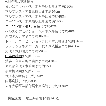
■近隣周辺施設情報
まいばすけっと代々木八幡駅西店まで約360m
マルマンストア参宮橋店まで約140m
マルマンストア代々木八幡店まで約480m
ローソン代々木八幡駅北店まで約160m
ローソン富ケ谷1丁目店
まで約420m
ヘルスケアセイジョー代々木八幡店まで約480m
新宿タカシマヤまで約1860m
ドトールコーヒーショップ代々木八幡店まで約340m
フレッシュネスバーガー代々木八幡店まで約450m
元代々木郵便局まで約290m
山谷幼稚園
まで約830m
渋谷区立富ヶ谷図書館まで約470m
東京都立代々木公園まで約450m
参宮橋公園まで約280m
代々木八幡宮まで約160m
内藤病院まで約830m
東海大学医学部付属東京病院まで約1080m
構造規模
地上4階 地下1階 RC造