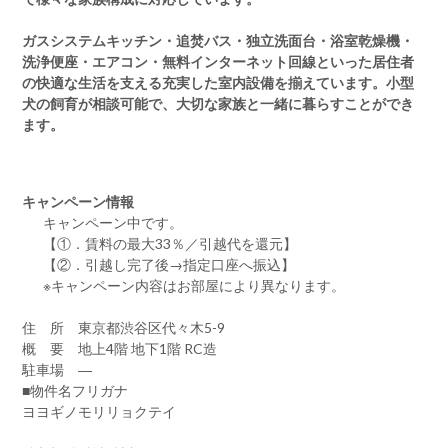
ガスシステムキッチン・追焚バス・独立洗面台・浴室乾燥機・
洗浄便座・エアコン・無料インターネット回線といった居住者
の快適な生活を支える充実した室内設備を揃えています。小型
犬の飼育が相談可能で、大切な家族と一緒に暮らすことができ
ます。
キャンペーン情報
キャンペーン中です。
【①．賃料の最大33％／引越代を還元】
【②．引越し完了後→指定口座へ振込】
※キャンペーン内容はお部屋により異なります。
住 所 東京都渋谷区代々木5-9
概 要 地上4階 地下1階 RC造
駐車場 ―
■物件名フリガナ
ヨヨギノモリリョクテイ