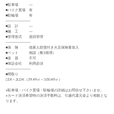
■駐車場 ―
■バイク置場 有
■駐輪場 有
―――――――
■設 計 ―
■施 工 ―
■管理形式 巡回管理
―――――――
■保 険 借家人賠償付き火災保険要加入
■ペット 相談（敷1積増）
■楽 器 不可
■保証会社 利用必須
―――――――
■間取り
□1R～2LDK（39.49㎡～100.49㎡）
※駐車場・バイク置場・駐輪場の詳細はお問合せ下さいませ。
※カード決済希望時の決済手数料は、引越代還元金より相殺とな
ります。