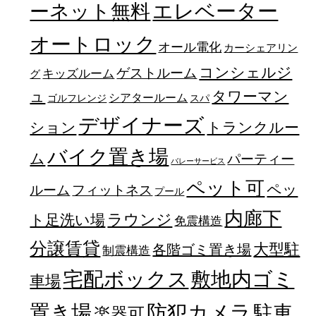
エレベーター
ーネット無料
オートロック
オール電化
カーシェアリン
コンシェルジ
ゲストルーム
キッズルーム
グ
ュ
タワーマン
シアタールーム
ゴルフレンジ
スパ
デザイナーズ
トランクルー
ション
バイク置き場
ム
パーティー
バレーサービス
ペット可
ペッ
フィットネス
ルーム
プール
内廊下
ラウンジ
ト足洗い場
免震構造
分譲賃貸
大型駐
各階ゴミ置き場
制震構造
宅配ボックス
敷地内ゴミ
車場
置き場
防犯カメラ
駐車
楽器可