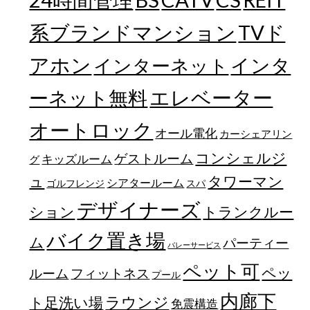
REIT
TVド
系ブランドマンション
アホン
インターネット
インタ
エレベーター
ーネット無料
オートロック
オール電化
カーシェアリン
コンシェルジ
ゲストルーム
キッズルーム
グ
ュ
タワーマン
シアタールーム
ゴルフレンジ
スパ
デザイナーズ
トランクルー
ション
バイク置き場
ム
パーティー
バレーサービス
ペット可
ペッ
フィットネス
ルーム
プール
内廊下
ラウンジ
ト足洗い場
免震構造