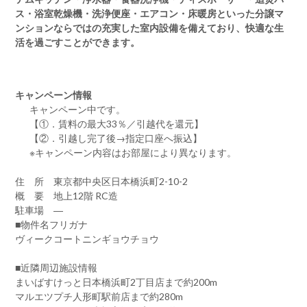
ス・浴室乾燥機・洗浄便座・エアコン・床暖房といった分譲マ
ンションならではの充実した室内設備を備えており、快適な生
活を過ごすことができます。
キャンペーン情報
キャンペーン中です。
【①．賃料の最大33％／引越代を還元】
【②．引越し完了後→指定口座へ振込】
※キャンペーン内容はお部屋により異なります。
住 所 東京都中央区日本橋浜町2-10-2
概 要 地上12階 RC造
駐車場 ―
■物件名フリガナ
ヴィークコートニンギョウチョウ
■近隣周辺施設情報
まいばすけっと日本橋浜町2丁目店まで約200m
マルエツプチ人形町駅前店まで約280m