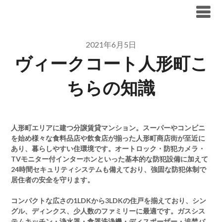
Skip
ブリリア仲介手数料無料
to
content
2021年6月5日
ヴィークコート人形町こ
ちらの知識
人形町エリアに建つ分譲賃貸マンション。スーパーやコンビニ
を始め様々な食料品店や飲食店が揃った人形町商店街が至近に
あり、暮らしやすい住環境です。オートロック・防犯カメラ・
TVモニター付インターホンといった基本的な防犯設備に加えて
24時間セキュリティシステムも備えており、強固な防犯体制で
居住者の安全を守ります。
コンパクトな広さの1LDKから3LDKの住戸を揃えており、シン
グル、ディンクス、少人数のファミリーに最適です。ガスシス
テムキッチン・浄水器・食器洗浄機・ディスポーザー・追焚バ