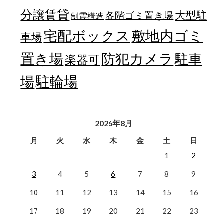
分譲賃貸
大型駐
各階ゴミ置き場
制震構造
宅配ボックス
敷地内ゴミ
車場
置き場
防犯カメラ
駐車
楽器可
駐輪場
場
2026年8月
月
火
水
木
金
土
日
1
2
3
4
5
6
7
8
9
10
11
12
13
14
15
16
17
18
19
20
21
22
23