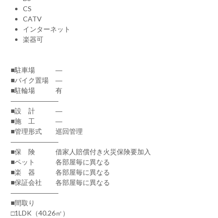
CS
CATV
インターネット
楽器可
■駐車場 ―
■バイク置場 ―
■駐輪場 有
―――――――
■設 計 ―
■施 工 ―
■管理形式 巡回管理
―――――――
■保 険 借家人賠償付き火災保険要加入
■ペット 各部屋毎に異なる
■楽 器 各部屋毎に異なる
■保証会社 各部屋毎に異なる
―――――――
■間取り
□1LDK（40.26㎡）