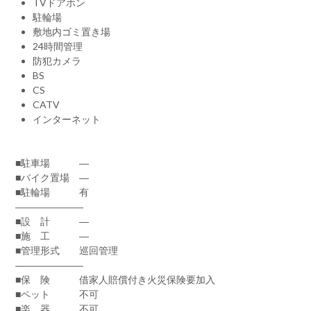
TVドアホン
駐輪場
敷地内ゴミ置き場
24時間管理
防犯カメラ
BS
CS
CATV
インターネット
■駐車場 ―
■バイク置場 ―
■駐輪場 有
―――――――
■設 計 ―
■施 工 ―
■管理形式 巡回管理
―――――――
■保 険 借家人賠償付き火災保険要加入
■ペット 不可
■楽 器 不可