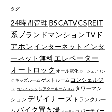
タグ
24時間管理
BS
CATV
CS
REIT
TVド
系ブランドマンション
アホン
インターネット
インタ
エレベーター
ーネット無料
オートロック
オール電化
カーシェアリン
コンシェルジ
ゲストルーム
キッズルーム
グ
ュ
タワーマン
シアタールーム
ゴルフレンジ
スパ
デザイナーズ
トランクルー
ション
バイク置き場
ム
パーティー
バレーサービス