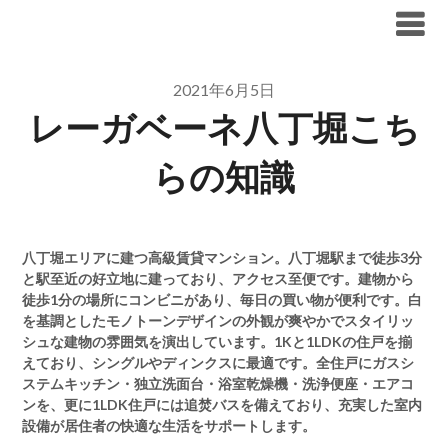
Skip
ブリリア仲介手数料無料
to
content
2021年6月5日
レーガベーネ八丁堀こち
らの知識
八丁堀エリアに建つ高級賃貸マンション。八丁堀駅まで徒歩3分
と駅至近の好立地に建っており、アクセス至便です。建物から
徒歩1分の場所にコンビニがあり、毎日の買い物が便利です。白
を基調としたモノトーンデザインの外観が爽やかでスタイリッ
シュな建物の雰囲気を演出しています。1Kと1LDKの住戸を揃
えており、シングルやディンクスに最適です。全住戸にガスシ
ステムキッチン・独立洗面台・浴室乾燥機・洗浄便座・エアコ
ンを、更に1LDK住戸には追焚バスを備えており、充実した室内
設備が居住者の快適な生活をサポートします。