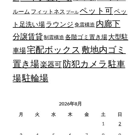
ペット可
ペッ
フィットネス
ルーム
プール
内廊下
ラウンジ
ト足洗い場
免震構造
分譲賃貸
大型駐
各階ゴミ置き場
制震構造
宅配ボックス
敷地内ゴミ
車場
置き場
防犯カメラ
駐車
楽器可
駐輪場
場
2026年8月
月
火
水
木
金
土
日
1
2