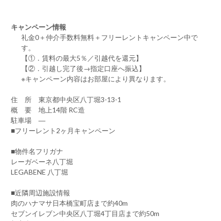
キャンペーン情報
礼金0
＋
仲介手数料無料
＋
フリーレント
キャンペーン中で
す。
【①．賃料の最大5％／引越代を還元】
【②．引越し完了後→指定口座へ振込】
※キャンペーン内容はお部屋により異なります。
住 所 東京都中央区八丁堀3-13-1
概 要 地上14階 RC造
駐車場 ―
■フリーレント2ヶ月キャンペーン
■物件名フリガナ
レーガベーネ八丁堀
LEGABENE 八丁堀
■近隣周辺施設情報
肉のハナマサ日本橋宝町店まで約40m
セブンイレブン中央区八丁堀4丁目店まで約50m