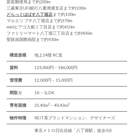
新富郵便局まで約200m
三菱東京UFJ銀行八重洲通支店まで約100m
どらっぐぱぱす八丁堀店
まで約100m
マルエツ プチ八丁堀店まで約370m
miniピアゴ入船１丁目店まで約410m
ファミリーマート八丁堀三丁目店まで約400m
聖路加国際病院まで約930m
構造規模
地上14階 RC造
賃料
123,000円 – 186,000円
管理費
12,000円 – 15,000円
間取り
1K – 1LDK
2
2
専有面積
25.40m
– 40.43m
物件特徴
REIT系ブランドマンション、デザイナーズ
東京メトロ日比谷線「八丁堀駅」徒歩3分