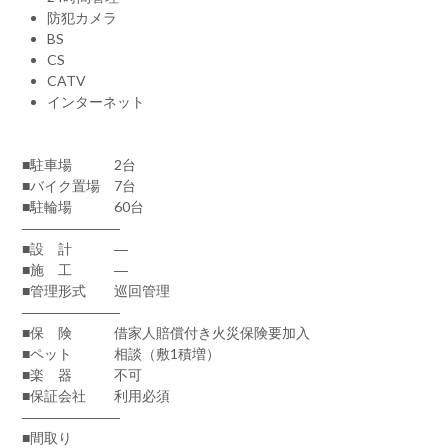
防犯カメラ
BS
CS
CATV
インターネット
■駐車場 2台
■バイク置場 7台
■駐輪場 60台
―――――――
■設 計 ―
■施 工 ―
■管理形式 巡回管理
―――――――
■保 険 借家人賠償付き火災保険要加入
■ペット 相談（敷1積増）
■楽 器 不可
■保証会社 利用必須
―――――――
■間取り