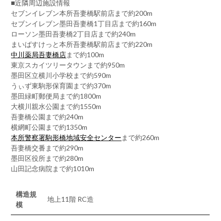
■近隣周辺施設情報
セブンイレブン本所吾妻橋駅前店まで約200m
セブンイレブン墨田吾妻橋1丁目店まで約160m
ローソン墨田吾妻橋2丁目店まで約240m
まいばすけっと本所吾妻橋駅前店まで約220m
中川薬局吾妻橋店
まで約100m
東京スカイツリータウンまで約950m
墨田区立横川小学校まで約590m
うぃず東駒形保育園まで約370m
墨田緑町郵便局まで約1800m
大横川親水公園まで約1550m
吾妻橋公園まで約240m
横網町公園まで約1350m
本所警察署駒形橋地域安全センター
まで約260m
吾妻橋交番まで約290m
墨田区役所まで約280m
山田記念病院まで約1010m
構造規
地上11階 RC造
模