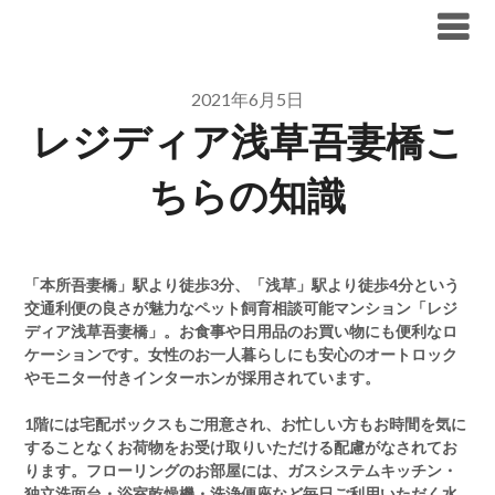
Skip
ブリリア仲介手数料無料
to
content
2021年6月5日
レジディア浅草吾妻橋こ
ちらの知識
「本所吾妻橋」駅より徒歩3分、「浅草」駅より徒歩4分という
交通利便の良さが魅力なペット飼育相談可能マンション「レジ
ディア浅草吾妻橋」。お食事や日用品のお買い物にも便利なロ
ケーションです。女性のお一人暮らしにも安心のオートロック
やモニター付きインターホンが採用されています。
1階には宅配ボックスもご用意され、お忙しい方もお時間を気に
することなくお荷物をお受け取りいただける配慮がなされてお
ります。フローリングのお部屋には、ガスシステムキッチン・
独立洗面台・浴室乾燥機・洗浄便座など毎日ご利用いただく水