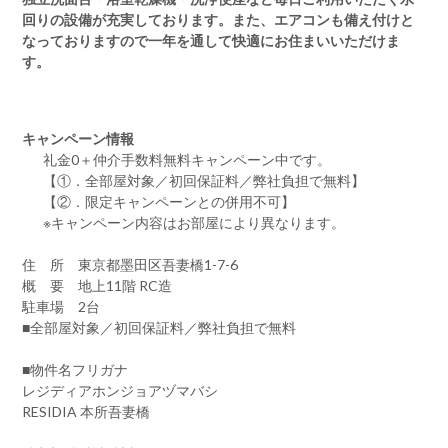
回りの設備が充実しております。また、エアコンも備え付けと
なっておりますので一年を通して快適にお住まいいただけま
す。
キャンペーン情報
礼金0
＋
仲介手数料無料
キャンペーン中です。
【①．全部屋対象／初回保証料／弊社負担で無料】
【②．限定キャンペーンとの併用不可】
※キャンペーン内容はお部屋により異なります。
住 所 東京都墨田区吾妻橋1-7-6
概 要 地上11階 RC造
駐車場 2台
■全部屋対象／初回保証料／弊社負担で無料
■物件名フリガナ
レジディアホンジョアヅマバシ
RESIDIA 本所吾妻橋