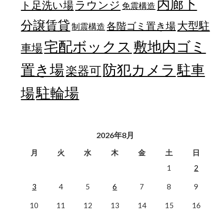
内廊下
ラウンジ
ト足洗い場
免震構造
分譲賃貸
大型駐
各階ゴミ置き場
制震構造
宅配ボックス
敷地内ゴミ
車場
置き場
防犯カメラ
駐車
楽器可
駐輪場
場
2026年8月
月
火
水
木
金
土
日
1
2
3
4
5
6
7
8
9
10
11
12
13
14
15
16