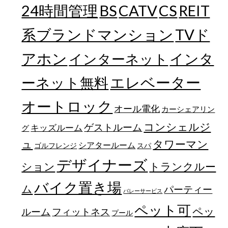
24時間管理
BS
CATV
CS
REIT
TVド
系ブランドマンション
アホン
インターネット
インタ
エレベーター
ーネット無料
オートロック
オール電化
カーシェアリン
コンシェルジ
ゲストルーム
キッズルーム
グ
ュ
タワーマン
シアタールーム
ゴルフレンジ
スパ
デザイナーズ
トランクルー
ション
バイク置き場
ム
パーティー
バレーサービス
ペット可
ペッ
フィットネス
ルーム
プール