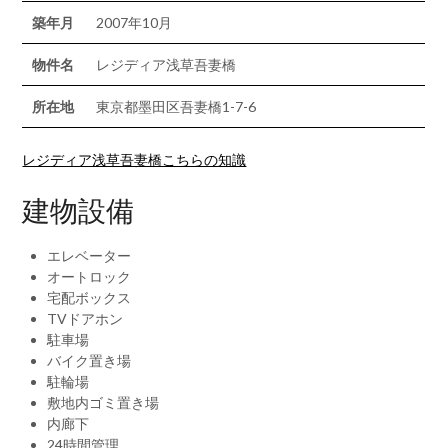
築年月
2007年10月
物件名
レジディア浅草吾妻橋
所在地
東京都墨田区吾妻橋1-7-6
レジディア浅草吾妻橋こちらの知識
建物設備
エレベーター
オートロック
宅配ボックス
TVドアホン
駐車場
バイク置き場
駐輪場
敷地内ゴミ置き場
内廊下
24時間管理