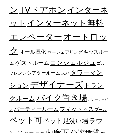
TVドアホン
ン
インターネ
ット
インターネット無料
エレベーター
オートロッ
ク
オール電化
キッズルー
カーシェアリング
コンシェルジュ
ゲストルーム
ム
ゴル
タワーマン
シアタールーム
フレンジ
スパ
デザイナーズ
トラン
ション
バイク置き場
クルーム
バレーサービ
フィットネス
パーティールーム
プール
ス
ペット可
ラウ
ペット足洗い場
内廊下
分譲賃貸