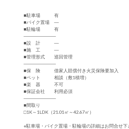
■駐車場 有
■バイク置場 ―
■駐輪場 有
―――――――
■設 計 ―
■施 工 ―
■管理形式 巡回管理
―――――――
■保 険 借家人賠償付き火災保険要加入
■ペット 相談（敷1積増）
■楽 器 不可
■保証会社 利用必須
―――――――
■間取り
□1K～1LDK（21.01㎡～42.67㎡）
※駐車場・バイク置場・駐輪場の詳細はお問合せ下