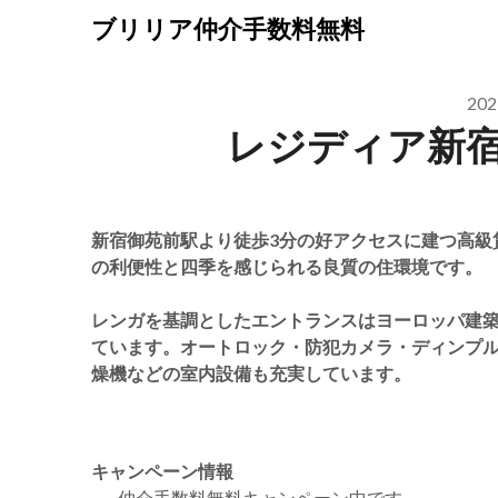
Skip
ブリリア仲介手数料無料
to
content
20
レジディア新
新宿御苑前駅より徒歩3分の好アクセスに建つ高級
の利便性と四季を感じられる良質の住環境です。
レンガを基調としたエントランスはヨーロッパ建
ています。オートロック・防犯カメラ・ディンプ
燥機などの室内設備も充実しています。
キャンペーン情報
仲介手数料無料
キャンペーン中です。