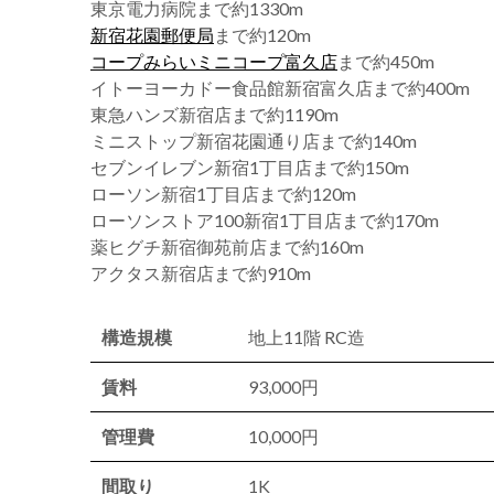
東京電力病院まで約1330m
新宿花園郵便局
まで約120m
コープみらいミニコープ富久店
まで約450m
イトーヨーカドー食品館新宿富久店まで約400m
東急ハンズ新宿店まで約1190m
ミニストップ新宿花園通り店まで約140m
セブンイレブン新宿1丁目店まで約150m
ローソン新宿1丁目店まで約120m
ローソンストア100新宿1丁目店まで約170m
薬ヒグチ新宿御苑前店まで約160m
アクタス新宿店まで約910m
構造規模
地上11階 RC造
賃料
93,000円
管理費
10,000円
間取り
1K