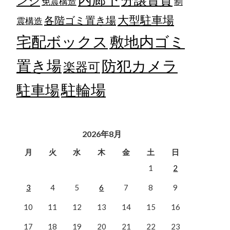
ンジ
免震構造
制
大型駐車場
各階ゴミ置き場
震構造
宅配ボックス
敷地内ゴミ
置き場
防犯カメラ
楽器可
駐輪場
駐車場
2026年8月
月
火
水
木
金
土
日
1
2
3
4
5
6
7
8
9
10
11
12
13
14
15
16
17
18
19
20
21
22
23