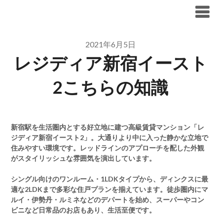
Skip
ブリリア仲介手数料無料
to
content
2021年6月5日
レジディア新宿イースト
2こちらの知識
新宿駅を生活圏内とする好立地に建つ高級賃貸マンション「レ
ジディア新宿イースト2」。大通りより中に入った静かな立地で
住みやすい環境です。レッドラインのアプローチを配した外観
がスタイリッシュな雰囲気を演出しています。
シングル向けのワンルーム・1LDKタイプから、ディンクスに最
適な2LDKまで多彩な住戸プランを揃えています。徒歩圏内にマ
ルイ・伊勢丹・ルミネなどのデパートを始め、スーパーやコン
ビニなど日常品のお店もあり、生活至便です。