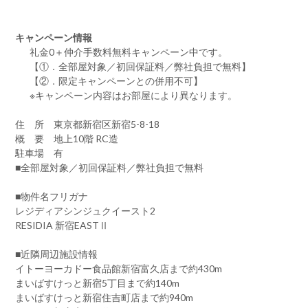
キャンペーン情報
礼金0
＋
仲介手数料無料
キャンペーン中です。
【①．全部屋対象／初回保証料／弊社負担で無料】
【②．限定キャンペーンとの併用不可】
※キャンペーン内容はお部屋により異なります。
住 所 東京都新宿区新宿5-8-18
概 要 地上10階 RC造
駐車場 有
■全部屋対象／初回保証料／弊社負担で無料
■物件名フリガナ
レジディアシンジュクイースト2
RESIDIA 新宿EASTⅡ
■近隣周辺施設情報
イトーヨーカドー食品館新宿富久店まで約430m
まいばすけっと新宿5丁目まで約140m
まいばすけっと新宿住吉町店まで約940m