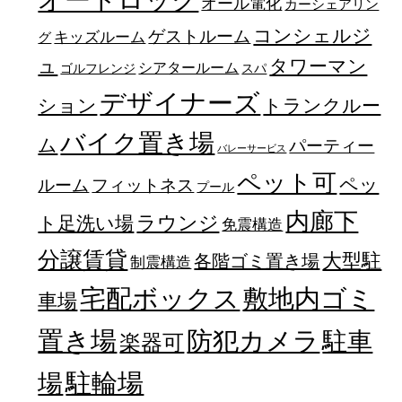
オール電化
カーシェアリン
コンシェルジ
ゲストルーム
キッズルーム
グ
ュ
タワーマン
シアタールーム
ゴルフレンジ
スパ
デザイナーズ
トランクルー
ション
バイク置き場
ム
パーティー
バレーサービス
ペット可
ペッ
フィットネス
ルーム
プール
内廊下
ラウンジ
ト足洗い場
免震構造
分譲賃貸
大型駐
各階ゴミ置き場
制震構造
宅配ボックス
敷地内ゴミ
車場
置き場
防犯カメラ
駐車
楽器可
駐輪場
場