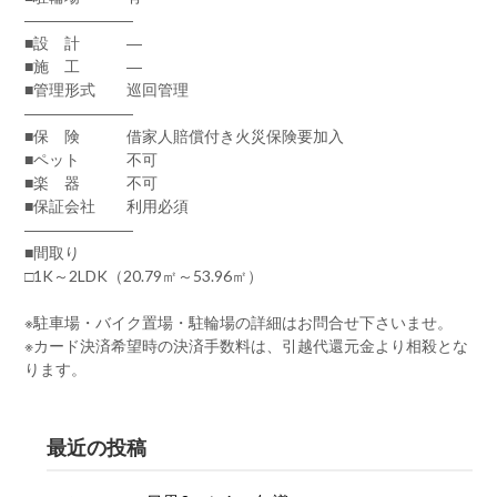
―――――――
■設 計 ―
■施 工 ―
■管理形式 巡回管理
―――――――
■保 険 借家人賠償付き火災保険要加入
■ペット 不可
■楽 器 不可
■保証会社 利用必須
―――――――
■間取り
□1K～2LDK（20.79㎡～53.96㎡）
※駐車場・バイク置場・駐輪場の詳細はお問合せ下さいませ。
※カード決済希望時の決済手数料は、引越代還元金より相殺とな
ります。
最近の投稿