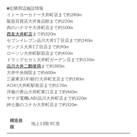
■近隣周辺施設情報
イトーヨーカドー大井町店まで約280m
阪急百貨店大井食品館まで約220m
肉のハナマサ大井町店まで約500m
西友大井町店
まで約320m
セブンイレブン品川大井1丁目店まで約140m
サンクス大井1丁目店まで約90m
ローソン大井町駅前店まで約450m
ドラッグセガミ大井町ガーデン店まで約130m
品川大井二郵便局
まで約380m
大井中央病院まで約600m
三菱東京UFJ銀行大井町支店まで約180m
AOKI大井町駅前店まで約170m
洋服の青山大井町東口店まで約460m
ヤマダ電機LABI品川大井町店まで約320m
紳士服のコナカ大井町店まで約320m
構造規
地上13階 RC造
模