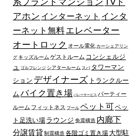
TVド
系ブランドマンション
アホン
インターネット
インタ
エレベーター
ーネット無料
オートロック
オール電化
カーシェアリン
コンシェルジ
ゲストルーム
キッズルーム
グ
ュ
タワーマン
シアタールーム
ゴルフレンジ
スパ
デザイナーズ
トランクルー
ション
バイク置き場
ム
パーティー
バレーサービス
ペット可
ペッ
フィットネス
ルーム
プール
内廊下
ラウンジ
ト足洗い場
免震構造
分譲賃貸
大型駐
各階ゴミ置き場
制震構造