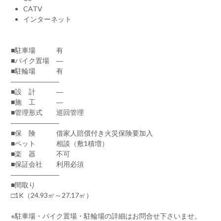
CATV
インターネット
■駐車場 有
■バイク置場 ―
■駐輪場 有
―――――――
■設 計 ―
■施 工 ―
■管理形式 巡回管理
―――――――
■保 険 借家人賠償付き火災保険要加入
■ペット 相談（敷1積増）
■楽 器 不可
■保証会社 利用必須
―――――――
■間取り
□1K（24.93㎡～27.17㎡）
※駐車場・バイク置場・駐輪場の詳細はお問合せ下さいませ。