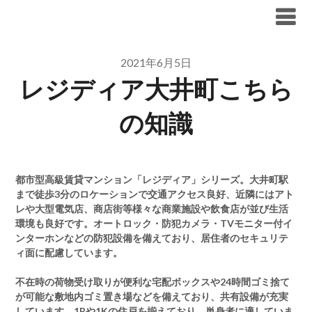
Skip
ブリリア仲介手数料無料
to
content
2021年6月5日
レジディア大井町こちら
の知識
都市型高級賃貸マンション「レジディア」シリーズ。大井町駅
まで徒歩3分のロケーションで交通アクセス良好、近隣にはアト
レや大型電気店、商店街等様々な商業施設や飲食店が並び生活
環境も良好です。オートロック・防犯カメラ・TVモニター付イ
ンターホンなどの防犯設備を備えており、居住者のセキュリテ
ィ面に配慮しています。
不在時の荷物受け取りが便利な宅配ボックスや24時間ゴミ捨て
が可能な敷地内ゴミ置き場などを備えており、共有設備が充実
しています。1Rや1Kの住戸を揃えており、単身者に適していま