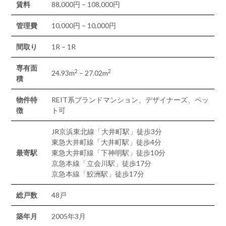
賃料
88,000円 – 108,000円
管理費
10,000円 – 10,000円
間取り
1R – 1R
専有面
2
2
24.93m
– 27.02m
積
物件特
REIT系ブランドマンション、デザイナーズ、ペッ
徴
ト可
JR京浜東北線「大井町駅」徒歩3分
東急大井町線「大井町駅」徒歩4分
最寄駅
東急大井町線「下神明駅」徒歩10分
京急本線「立会川駅」徒歩17分
京急本線「鮫洲駅」徒歩17分
総戸数
48戸
築年月
2005年3月