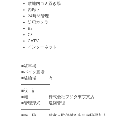
敷地内ゴミ置き場
内廊下
24時間管理
防犯カメラ
BS
CS
CATV
インターネット
■駐車場 ―
■バイク置場 ―
■駐輪場 有
―――――――
■設 計 ―
■施 工 株式会社フジタ東京支店
■管理形式 巡回管理
―――――――
■保 険 借家人賠償付き火災保険要加入