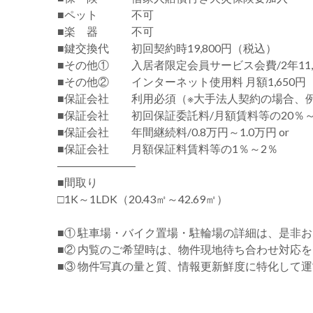
■ペット 不可
■楽 器 不可
■鍵交換代 初回契約時19,800円（税込）
■その他① 入居者限定会員サービス会費/2年11,
■その他② インターネット使用料 月額1,650円
■保証会社 利用必須（※大手法人契約の場合、
■保証会社 初回保証委託料/月額賃料等の20％～
■保証会社 年間継続料/0.8万円～1.0万円 or
■保証会社 月額保証料賃料等の1％～2％
―――――――
■間取り
□1K～1LDK（20.43㎡～42.69㎡）
■① 駐車場・バイク置場・駐輪場の詳細は、是非
■② 内覧のご希望時は、物件現地待ち合わせ対応
■③ 物件写真の量と質、情報更新鮮度に特化して