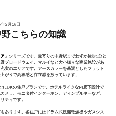
25年2月18日
中野こちらの知識
ィア
」シリーズです。最寄りの中野駅までわずか徒歩1分と
中野ブロードウェイ、マルイなど大小様々な商業施設があ
も充実のエリアです。アースカラーを基調としたフラット
仕上がりで高級感と存在感を放っています。
、1Kと1LDKの住戸プランです。ホテルライクな内廊下設計で
犯カメラ、モニタ付インターホン、ディンプルキーなど、
ュリティです。
どもあります。各住戸にはドラム式洗濯乾燥機やガスシス