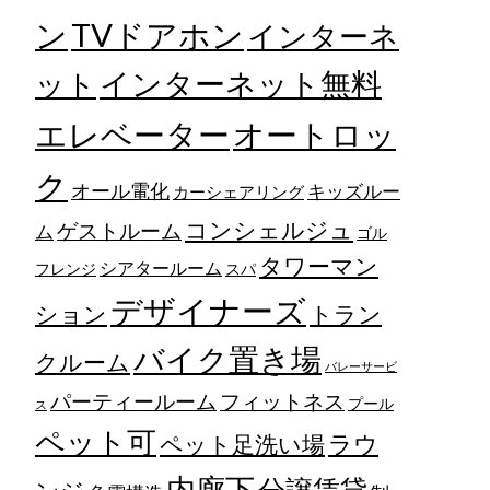
TVドアホン
ン
インターネ
ット
インターネット無料
エレベーター
オートロッ
ク
オール電化
キッズルー
カーシェアリング
コンシェルジュ
ゲストルーム
ム
ゴル
タワーマン
シアタールーム
フレンジ
スパ
デザイナーズ
トラン
ション
バイク置き場
クルーム
バレーサービ
フィットネス
パーティールーム
プール
ス
ペット可
ラウ
ペット足洗い場
内廊下
分譲賃貸