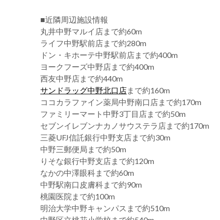
■近隣周辺施設情報
丸井中野マルイ店まで約60m
ライフ中野駅前店まで約280m
ドン・キホーテ中野駅前店まで約400m
ヨークフーズ中野店まで約400m
西友中野店まで約440m
サンドラッグ中野北口店
まで約160m
ココカラファイン薬局中野南口店まで約170m
ファミリーマート中野3丁目店まで約50m
セブンイレブンナカノサウステラ店まで約170m
三菱UFJ信託銀行中野支店まで約30m
中野三郵便局まで約50m
りそな銀行中野支店まで約120m
なかの中澤眼科まで約60m
中野駅南口皮膚科まで約90m
桃園医院まで約100m
明治大学中野キャンパスまで約510m
中野区立桃花小学校まで約540m