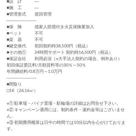
■設 計 ―
■施 工 ―
■管理形式 巡回管理
―――――――
■保 険 借家人賠償付き火災保険要加入
■ペット 不可
■楽 器 不可
■鍵交換代 初回契約時38,500円（税込）
■その他① 24時間サポート 契約時16,500円（税込）
■保証会社 利用必須（※大手法人契約の場合、例外あり）
初回保証委託料/月額賃料等の30％～50％
年間継続料/0.8万円～1.0万円
―――――――
■間取り
□1K（26.16㎡）
※① 駐車場・バイク置場・駐輪場の詳細はお問合せ下さい。
※② キャンペーン適用には、制約条件・違約金等はございませ
ん。
※③ 初期費用概算は日中の時間では10分以内を心がけておりま
す。