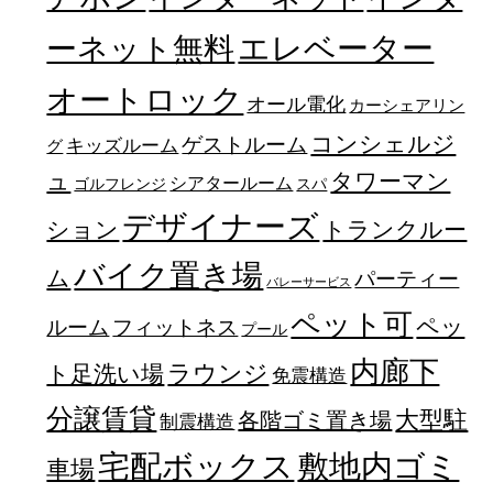
エレベーター
ーネット無料
オートロック
オール電化
カーシェアリン
コンシェルジ
ゲストルーム
キッズルーム
グ
ュ
タワーマン
シアタールーム
ゴルフレンジ
スパ
デザイナーズ
トランクルー
ション
バイク置き場
ム
パーティー
バレーサービス
ペット可
ペッ
フィットネス
ルーム
プール
内廊下
ラウンジ
ト足洗い場
免震構造
分譲賃貸
大型駐
各階ゴミ置き場
制震構造
宅配ボックス
敷地内ゴミ
車場