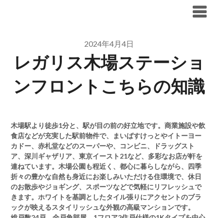
Skip
ブリリア仲介手数料無料
to
content
2024年4月4日
レガリス木場ステーショ
ンフロントこちらの知識
木場駅より徒歩1分と、駅が目の前の好立地です。商業施設や飲
食店などが充実した駅前物件で、まいばすけっとやイトーヨー
カドー、赤札堂などのスーパーや、コンビニ、ドラッグスト
ア、深川ギャザリア、東京イースト21など、多彩なお店が軒を
連ねています。木場公園も程近く、都心に暮らしながら、四季
折々の豊かな自然も身近にお楽しみいただける住環境で、休日
のお散歩やジョギング、スポーツなどで気軽にリフレッシュで
きます。ホワイトを基調としたタイル張りにアクセントのブラ
ックが映えるスタイリッシュな外観の高級マンションです。
総戸数24戸、全戸角部屋、1フロア2住戸仕様の1Kタイプを中心