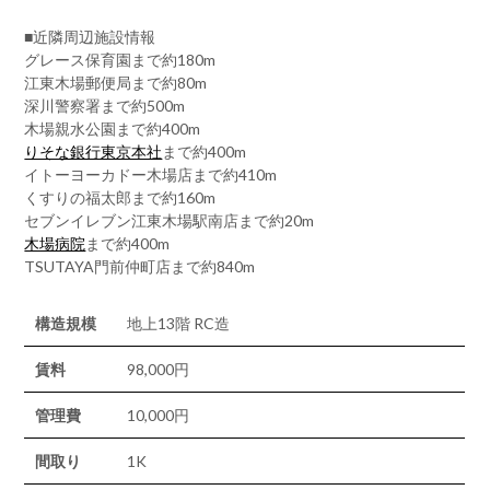
■近隣周辺施設情報
グレース保育園まで約180m
江東木場郵便局まで約80m
深川警察署まで約500m
木場親水公園まで約400m
りそな銀行東京本社
まで約400m
イトーヨーカドー木場店まで約410m
くすりの福太郎まで約160m
セブンイレブン江東木場駅南店まで約20m
木場病院
まで約400m
TSUTAYA門前仲町店まで約840m
構造規模
地上13階 RC造
賃料
98,000円
管理費
10,000円
間取り
1K