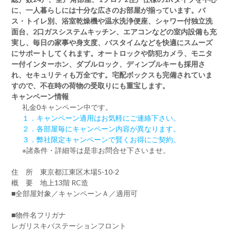
に、一人暮らしには十分な広さのお部屋が揃っています。バ
ス・トイレ別、浴室乾燥機や温水洗浄便座、シャワー付独立洗
面台、2口ガスシステムキッチン、エアコンなどの室内設備も充
実し、毎日の家事や身支度、バスタイムなどを快適にスムーズ
にサポートしてくれます。オートロックや防犯カメラ、モニタ
ー付インターホン、ダブルロック、ディンプルキーも採用さ
れ、セキュリティも万全です。宅配ボックスも完備されていま
すので、不在時の荷物の受取りにも重宝します。
キャンペーン情報
礼金0
キャンペーン中です。
１．キャンペーン適用はお気軽にご連絡下さい。
２．各部屋毎にキャンペーン内容が異なります。
３．弊社限定キャンペーンで賢くお得にご契約。
※諸条件・詳細等は是非お問合せ下さいませ。
住 所 東京都江東区木場5-10-2
概 要 地上13階 RC造
■全部屋対象／キャンペーンＡ／適用可
■物件名フリガナ
レガリスキバステーションフロント