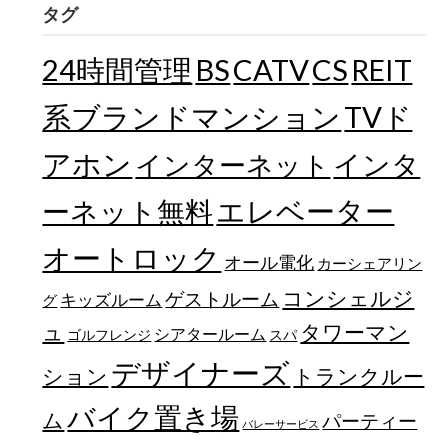
タグ
24時間管理
BS
CATV
CS
REIT
TVド
系ブランドマンション
アホン
インターネット
インタ
エレベーター
ーネット無料
オートロック
オール電化
カーシェアリン
コンシェルジ
ゲストルーム
キッズルーム
グ
ュ
タワーマン
シアタールーム
ゴルフレンジ
スパ
デザイナーズ
トランクルー
ション
バイク置き場
ム
パーティー
バレーサービス