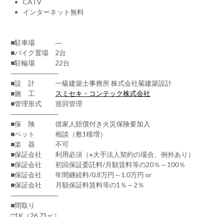
CATV
インターネット無料
■駐車場 ―
■バイク置場 2台
■駐輪場 22台
―――――――
■設 計 一級建築士事務所 株式会社菊建築設計
■施 工
スミセキ・コンテック株式会社
■管理形式 巡回管理
―――――――
■保 険 借家人賠償付き火災保険要加入
■ペット 相談（敷1積増）
■楽 器 不可
■保証会社 利用必須（※大手法人契約の場合、例外あり）
■保証会社 初回保証委託料/月額賃料等の20％～100％
■保証会社 年間継続料/0.8万円～1.0万円 or
■保証会社 月額保証料賃料等の1％～2％
―――――――
■間取り
□1K（26.71㎡）