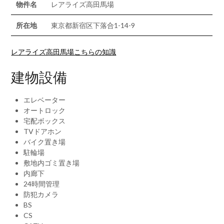
物件名
レアライズ高田馬場
所在地
東京都新宿区下落合1-14-9
レアライズ高田馬場こちらの知識
建物設備
エレベーター
オートロック
宅配ボックス
TVドアホン
バイク置き場
駐輪場
敷地内ゴミ置き場
内廊下
24時間管理
防犯カメラ
BS
CS