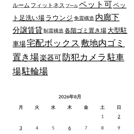
ペット可
ペッ
フィットネス
ルーム
プール
内廊下
ラウンジ
ト足洗い場
免震構造
分譲賃貸
大型駐
各階ゴミ置き場
制震構造
宅配ボックス
敷地内ゴミ
車場
置き場
防犯カメラ
駐車
楽器可
駐輪場
場
2026年8月
月
火
水
木
金
土
日
1
2
3
4
5
6
7
8
9