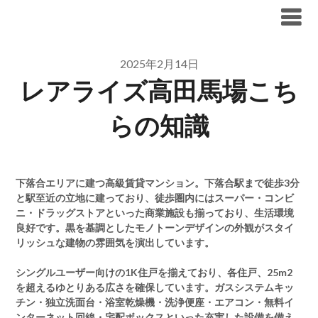
Skip
ブリリア仲介手数料無料
to
content
2025年2月14日
レアライズ高田馬場こち
らの知識
下落合エリアに建つ高級賃貸マンション。下落合駅まで徒歩3分
と駅至近の立地に建っており、徒歩圏内にはスーパー・コンビ
ニ・ドラッグストアといった商業施設も揃っており、生活環境
良好です。黒を基調としたモノトーンデザインの外観がスタイ
リッシュな建物の雰囲気を演出しています。
シングルユーザー向けの1K住戸を揃えており、各住戸、25m2
を超えるゆとりある広さを確保しています。ガスシステムキッ
チン・独立洗面台・浴室乾燥機・洗浄便座・エアコン・無料イ
ンターネット回線・宅配ボックスといった充実した設備を備え