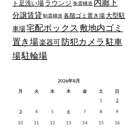
内廊下
ラウンジ
ト足洗い場
免震構造
分譲賃貸
大型駐
各階ゴミ置き場
制震構造
宅配ボックス
敷地内ゴミ
車場
置き場
防犯カメラ
駐車
楽器可
駐輪場
場
2026年8月
月
火
水
木
金
土
日
1
2
3
4
5
6
7
8
9
10
11
12
13
14
15
16