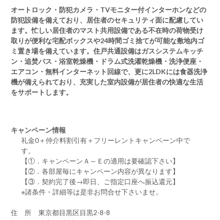
オートロック・防犯カメラ・TVモニター付インターホンなどの
防犯設備を備えており、居住者のセキュリティ面に配慮してい
ます。忙しい居住者のマスト共用設備である不在時の荷物受け
取りが便利な宅配ボックスや24時間ゴミ捨てが可能な敷地内ゴ
ミ置き場を備えています。住戸共通設備はガスシステムキッチ
ン・追焚バス・浴室乾燥機・ドラム式洗濯乾燥機・洗浄便座・
エアコン・無料インターネット回線で、更に2LDKには食器洗浄
機が備えられており、充実した室内設備が居住者の快適な生活
をサポートします。
キャンペーン情報
礼金0
＋
仲介料割引有
＋
フリーレント
キャンペーン中で
す。
【①．キャンペーンＡ～Ｅの適用は要確認下さい】
【②．各部屋毎にキャンペーン内容が異なります】
【③．契約完了後→即日、ご指定口座へ振込還元】
※諸条件・詳細等は是非お問合せ下さいませ。
住 所 東京都目黒区目黒2-8-8