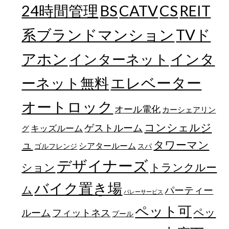
24時間管理
BS
CATV
CS
REIT
TVド
系ブランドマンション
アホン
インターネット
インタ
エレベーター
ーネット無料
オートロック
オール電化
カーシェアリン
コンシェルジ
ゲストルーム
キッズルーム
グ
ュ
タワーマン
シアタールーム
ゴルフレンジ
スパ
デザイナーズ
トランクルー
ション
バイク置き場
ム
パーティー
バレーサービス
ペット可
ペッ
フィットネス
ルーム
プール