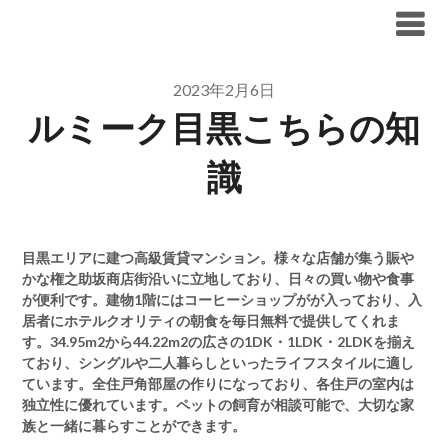
Skip
ブリリア仲介手数料無料
to
content
2023年2月6日
ルミーク目黒こちらの知
識
目黒エリアに建つ高級賃貸マンション。様々な店舗が集う賑や
かな権之助坂商店街沿いに立地しており、日々の買い物や食事
が便利です。建物1階にはコーヒーショップがが入っており、入
居者にホテルクオリティの朝食を毎日無料で提供してくれま
す。34.95m2から44.22m2の広さの1DK・1LDK・2LDKを揃え
ており、シングルや二人暮らしといったライフスタイルに適し
ています。全住戸角部屋の作りになっており、各住戸の室内は
独立性に優れています。ペットの飼育が相談可能で、大切な家
族と一緒に暮らすことができます。