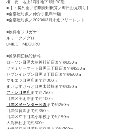
概 要 地上10階 地下1階 RC造
■【→ 契約金／初期費用概算／即日お見積り】
■全部屋対象／仲介手数料半額
■全部屋対象／2023年3月末迄フリーレント
■物件名フリガナ
ルミークメグロ
LMIEC MEGURO
■近隣周辺施設情報
ローソン目黒大鳥神社前店まで約350m
ファミリーマート目黒三丁目店まで約550m
セブンイレブン目黒３丁目店まで約600m
マルエツ目黒店まで約300m
まいばすけっと目黒太鼓橋まで約350m
アトレ目黒店
まで約750m
目黒区美術館まで約400m
目黒区民センター公園
まで約250m
目黒保育園まで約350m
目黒区立下目黒小学校まで約190m
大鳥神社まで約300m
大崎警察署目黒駅前交番まで約700m