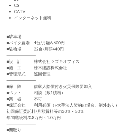
CS
CATV
インターネット無料
■駐車場 ―
■バイク置場 4台/月額6,600円
■駐輪場 22台/月額440円
―――――――
■設 計 株式会社ツズキオフィス
■施 工 株木建設株式会社
■管理形式 巡回管理
―――――――
■保 険 借家人賠償付き火災保険要加入
■ペット 相談（敷1積増）
■楽 器 不可
■保証会社 利用必須（※大手法人契約の場合、例外あり）
初回保証委託料/月額賃料等の30％～50％
年間継続料/0.8万円～1.0万円
―――――――
■間取り