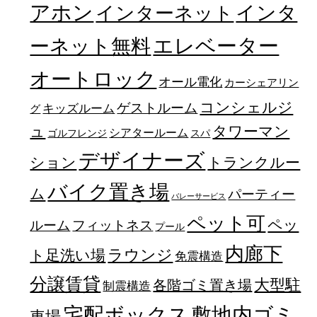
アホン
インターネット
インタ
エレベーター
ーネット無料
オートロック
オール電化
カーシェアリン
コンシェルジ
ゲストルーム
キッズルーム
グ
ュ
タワーマン
シアタールーム
ゴルフレンジ
スパ
デザイナーズ
トランクルー
ション
バイク置き場
ム
パーティー
バレーサービス
ペット可
ペッ
フィットネス
ルーム
プール
内廊下
ラウンジ
ト足洗い場
免震構造
分譲賃貸
大型駐
各階ゴミ置き場
制震構造
宅配ボックス
敷地内ゴミ
車場