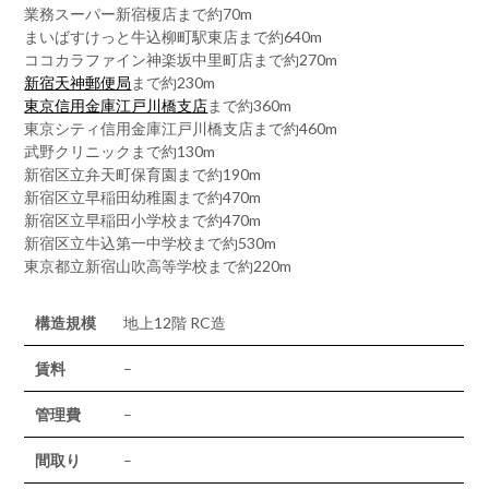
業務スーパー新宿榎店まで約70m
まいばすけっと牛込柳町駅東店まで約640m
ココカラファイン神楽坂中里町店まで約270m
新宿天神郵便局
まで約230m
東京信用金庫江戸川橋支店
まで約360m
東京シティ信用金庫江戸川橋支店まで約460m
武野クリニックまで約130m
新宿区立弁天町保育園まで約190m
新宿区立早稲田幼稚園まで約470m
新宿区立早稲田小学校まで約470m
新宿区立牛込第一中学校まで約530m
東京都立新宿山吹高等学校まで約220m
構造規模
地上12階 RC造
賃料
–
管理費
–
間取り
–