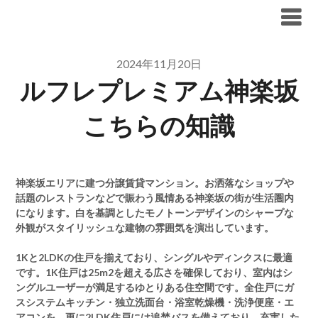
Skip
ブリリア仲介手数料無料
to
content
2024年11月20日
ルフレプレミアム神楽坂
こちらの知識
神楽坂エリアに建つ分譲賃貸マンション。お洒落なショップや
話題のレストランなどで賑わう風情ある神楽坂の街が生活圏内
になります。白を基調としたモノトーンデザインのシャープな
外観がスタイリッシュな建物の雰囲気を演出しています。
1Kと2LDKの住戸を揃えており、シングルやディンクスに最適
です。1K住戸は25m2を超える広さを確保しており、室内はシ
ングルユーザーが満足するゆとりある住空間です。全住戸にガ
スシステムキッチン・独立洗面台・浴室乾燥機・洗浄便座・エ
アコンを、更に2LDK住戸には追焚バスを備えており、充実した