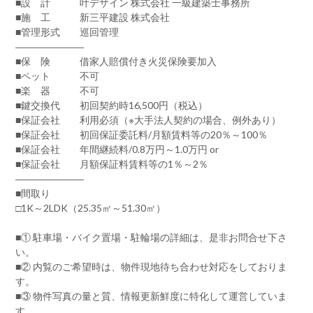
■設 計 叶デザイン 株式会社 一級建築士事務所
■施 工 新三平建設 株式会社
■管理形式 巡回管理
―――――――
■保 険 借家人賠償付き火災保険要加入
■ペット 不可
■楽 器 不可
■鍵交換代 初回契約時16,500円（税込）
■保証会社 利用必須（※大手法人契約の場合、例外あり）
■保証会社 初回保証委託料/月額賃料等の20％～100％
■保証会社 年間継続料/0.8万円～1.0万円 or
■保証会社 月額保証料賃料等の1％～2％
―――――――
■間取り
□1K～2LDK（25.35㎡～51.30㎡）
■① 駐車場・バイク置場・駐輪場の詳細は、是非お問合せ下さ
い。
■② 内覧のご希望時は、物件現地待ち合わせ対応をしておりま
す。
■③ 物件写真の量と質、情報更新鮮度に特化して運営していま
す。