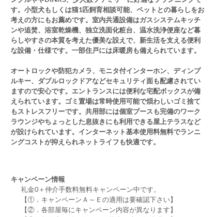
す。小型犬もしくは猫1匹飼育相談可能、ペットとの暮らしをお
考えの方にもお薦めです。室内共通設備はガスシステムキッチ
ンや追焚、浴室乾燥機、独立洗面化粧台、温水洗浄便座など暮
らしやすさの本質を考えた優美な設えで、新生活を支える便利
な設備・仕様です。一部住戸には床暖房も備えられています。
オートロックや防犯カメラ、モニタ付インターホン、ディンプ
ルキー、ダブルロックドアなどセキュリティ面も配慮されてい
ますので安心です。エントランスには便利な宅配ボックスが備
えられています。ゴミ置場は常時使用可能で煩わしいゴミ捨て
もストレスフリーです。共用部には個室ブースも完備のワーク
ラウンジやちょっとした息抜きにも利用できる屋上テラスなど
が設けられています。インターネット基本使用料無料でランニ
ングコストが抑えられネットライフも快適です。
キャンペーン情報
礼金0
＋
仲介手数料無料
キャンペーン中です。
【①．キャンペーンＡ～Ｅの適用は要確認下さい】
【②．各部屋毎にキャンペーン内容が異なります】