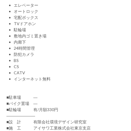
エレベーター
オートロック
宅配ボックス
TVドアホン
駐輪場
敷地内ゴミ置き場
内廊下
24時間管理
防犯カメラ
BS
CS
CATV
インターネット無料
■駐車場 ―
■バイク置場 ―
■駐輪場 有/月額330円
―――――――
■設 計 有限会社環境デザイン研究室
■施 工 アイサワ工業株式会社東京支店