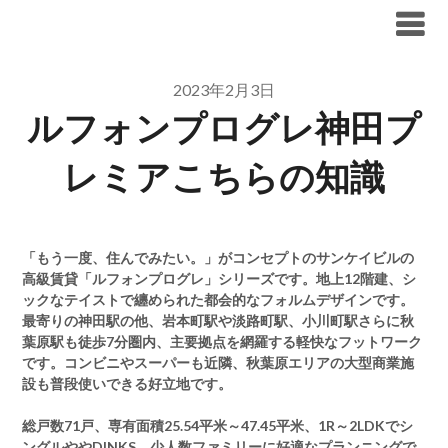
Skip
ブリリア仲介手数料無料
to
content
2023年2月3日
ルフォンプログレ神田プ
レミアこちらの知識
「もう一度、住んでみたい。」がコンセプトのサンケイビルの
高級賃貸「ルフォンプログレ」シリーズです。地上12階建、シ
ックなテイストで纏められた都会的なフォルムデザインです。
最寄りの神田駅の他、岩本町駅や淡路町駅、小川町駅さらに秋
葉原駅も徒歩7分圏内、主要拠点を網羅する軽快なフットワーク
です。コンビニやスーパーも近隣、秋葉原エリアの大型商業施
設も普段使いできる好立地です。
総戸数71戸、専有面積25.54平米～47.45平米、1R～2LDKでシ
ングルややDINKS、少人数ファミリーに好適なプランニングで