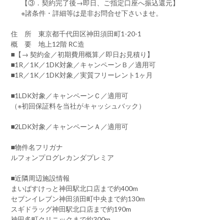
【③．契約完了後→即日、ご指定口座へ振込還元】
※諸条件・詳細等は是非お問合せ下さいませ。
住 所 東京都千代田区神田須田町1-20-1
概 要 地上12階 RC造
■【→ 契約金／初期費用概算／即日お見積り】
■1R／1K／1DK対象／キャンペーンＢ／適用可
■1R／1K／1DK対象／実質フリーレント1ヶ月
■1LDK対象／キャンペーンＣ／適用可
（※初回保証料を当社がキャッシュバック）
■2LDK対象／キャンペーンＡ／適用可
■物件名フリガナ
ルフォンプログレカンダプレミア
■近隣周辺施設情報
まいばすけっと神田駅北口店まで約400m
セブンイレブン神田須田町中央まで約130m
スギドラッグ神田駅北口店まで約190m
神田多町クリニックまで約300m