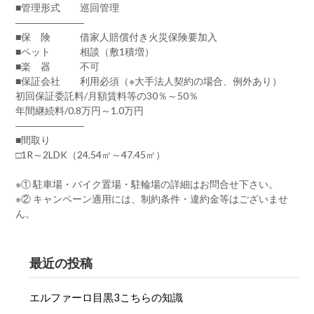
■管理形式 巡回管理
―――――――
■保 険 借家人賠償付き火災保険要加入
■ペット 相談（敷1積増）
■楽 器 不可
■保証会社 利用必須（※大手法人契約の場合、例外あり）
初回保証委託料/月額賃料等の30％～50％
年間継続料/0.8万円～1.0万円
―――――――
■間取り
□1R～2LDK（24.54㎡～47.45㎡）
※① 駐車場・バイク置場・駐輪場の詳細はお問合せ下さい。
※② キャンペーン適用には、制約条件・違約金等はございませ
ん。
最近の投稿
エルファーロ目黒3こちらの知識