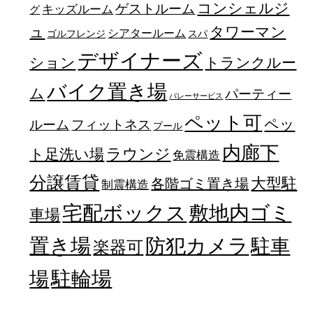
コンシェルジ
ゲストルーム
キッズルーム
グ
ュ
タワーマン
シアタールーム
ゴルフレンジ
スパ
デザイナーズ
トランクルー
ション
バイク置き場
ム
パーティー
バレーサービス
ペット可
ペッ
フィットネス
ルーム
プール
内廊下
ラウンジ
ト足洗い場
免震構造
分譲賃貸
大型駐
各階ゴミ置き場
制震構造
宅配ボックス
敷地内ゴミ
車場
置き場
防犯カメラ
駐車
楽器可
駐輪場
場