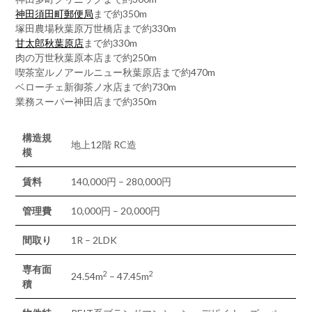
神田須田町郵便局
まで約350m
塚田農場秋葉原万世橋店まで約330m
甘太郎秋葉原店
まで約330m
肉の万世秋葉原本店まで約250m
喫茶室ルノアールニュー秋葉原店まで約470m
ベローチェ新御茶ノ水店まで約730m
業務スーパー神田店まで約350m
構造規
地上12階 RC造
模
賃料
140,000円 – 280,000円
管理費
10,000円 – 20,000円
間取り
1R – 2LDK
専有面
2
2
24.54m
– 47.45m
積