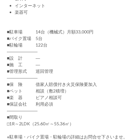
インターネット
楽器可
■駐車場 14台（機械式）月額33,000円
■バイク置場 5台
■駐輪場 122台
―――――――
■設 計 ―
■施 工 ―
■管理形式 巡回管理
―――――――
■保 険 借家人賠償付き火災保険要加入
■ペット 相談（敷2積増）
■楽 器 ピアノ相談可
■保証会社 利用必須
―――――――
■間取り
□1R～2LDK（25.60㎡～55.36㎡）
※駐車場・バイク置場・駐輪場の詳細はお問合せ下さいませ。