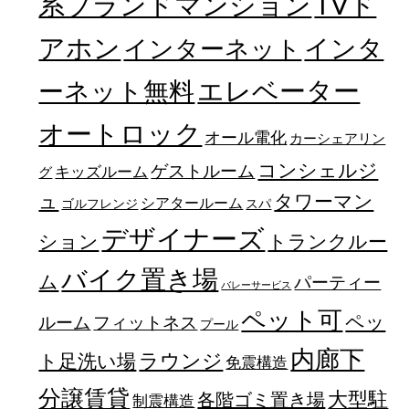
TVド
系ブランドマンション
アホン
インターネット
インタ
エレベーター
ーネット無料
オートロック
オール電化
カーシェアリン
コンシェルジ
ゲストルーム
キッズルーム
グ
ュ
タワーマン
シアタールーム
ゴルフレンジ
スパ
デザイナーズ
トランクルー
ション
バイク置き場
ム
パーティー
バレーサービス
ペット可
ペッ
フィットネス
ルーム
プール
内廊下
ラウンジ
ト足洗い場
免震構造
分譲賃貸
大型駐
各階ゴミ置き場
制震構造