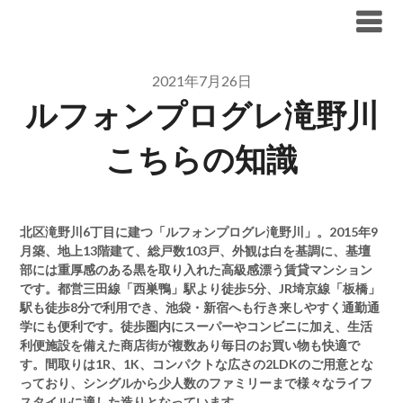
Skip
ブリリア仲介手数料無料
to
content
2021年7月26日
ルフォンプログレ滝野川
こちらの知識
北区滝野川6丁目に建つ「ルフォンプログレ滝野川」。2015年9
月築、地上13階建て、総戸数103戸、外観は白を基調に、基壇
部には重厚感のある黒を取り入れた高級感漂う賃貸マンション
です。都営三田線「西巣鴨」駅より徒歩5分、JR埼京線「板橋」
駅も徒歩8分で利用でき、池袋・新宿へも行き来しやすく通勤通
学にも便利です。徒歩圏内にスーパーやコンビニに加え、生活
利便施設を備えた商店街が複数あり毎日のお買い物も快適で
す。間取りは1R、1K、コンパクトな広さの2LDKのご用意とな
っており、シングルから少人数のファミリーまで様々なライフ
スタイルに適した造りとなっています。