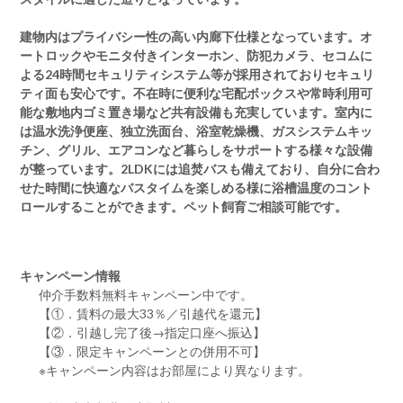
建物内はプライバシー性の高い内廊下仕様となっています。オ
ートロックやモニタ付きインターホン、防犯カメラ、セコムに
よる24時間セキュリティシステム等が採用されておりセキュリ
ティ面も安心です。不在時に便利な宅配ボックスや常時利用可
能な敷地内ゴミ置き場など共有設備も充実しています。室内に
は温水洗浄便座、独立洗面台、浴室乾燥機、ガスシステムキッ
チン、グリル、エアコンなど暮らしをサポートする様々な設備
が整っています。2LDKには追焚バスも備えており、自分に合わ
せた時間に快適なバスタイムを楽しめる様に浴槽温度のコント
ロールすることができます。ペット飼育ご相談可能です。
キャンペーン情報
仲介手数料無料
キャンペーン中です。
【①．賃料の最大33％／引越代を還元】
【②．引越し完了後→指定口座へ振込】
【③．限定キャンペーンとの併用不可】
※キャンペーン内容はお部屋により異なります。