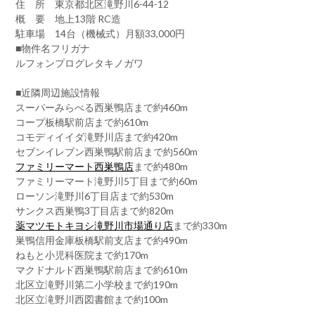
住 所 東京都北区滝野川6-44-12
概 要 地上13階 RC造
駐車場 14台（機械式）月額33,000円
■物件名フリガナ
ルフォンプログレタキノガワ
■近隣周辺施設情報
スーパーみらべる西巣鴨店まで約460m
コープ板橋駅前店まで約610m
コモディイイダ滝野川店まで約420m
セブンイレブン西巣鴨駅前店まで約560m
ファミリーマート西巣鴨店
まで約480m
ファミリーマート滝野川5丁目まで約60m
ローソン滝野川6丁目店まで約530m
サンクス西巣鴨3丁目店まで約820m
薬マツモトキヨシ滝野川市場通り店
まで約330m
巣鴨信用金庫板橋駅前支店まで約490m
ねもと小児科医院まで約170m
マクドナルド西巣鴨駅前店まで約610m
北区立滝野川第二小学校まで約190m
北区立滝野川西図書館まで約100m