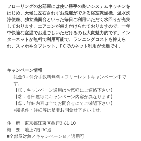
フローリングのお部屋には使い勝手の良いシステムキッチンを
はじめ、天候に左右されずお洗濯ができる浴室乾燥機、温水洗
浄便座、独立洗面台といった毎日ご利用いただく水回りが充実
しております。エアコンが備え付けられておりますので、一年
中快適な室温でお過ごしいただけるのも大変魅力的です。イン
ターネットが無料で利用可能で、ランニングコストも抑えら
れ、スマホやタブレット、PCでのネット利用が快適です。
キャンペーン情報
礼金0
＋
仲介手数料無料
＋
フリーレント
キャンペーン中で
す。
【①．キャンペーン適用はお気軽にご連絡下さい】
【②．各部屋毎にキャンペーン内容が異なります】
【③．詳細内容は全てお問合せにてご確認下さい】
※諸条件・詳細等は是非お問合せ下さいませ。
住 所 東京都江東区亀戸3-61-10
概 要 地上7階 RC造
■全部屋対象／キャンペーンＢ／適用可