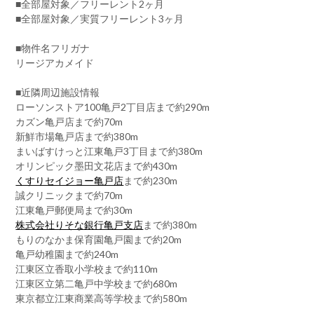
■全部屋対象／フリーレント2ヶ月
■全部屋対象／実質フリーレント3ヶ月
■物件名フリガナ
リージアカメイド
■近隣周辺施設情報
ローソンストア100亀戸2丁目店まで約290m
カズン亀戸店まで約70m
新鮮市場亀戸店まで約380m
まいばすけっと江東亀戸3丁目まで約380m
オリンピック墨田文花店まで約430m
くすりセイジョー亀戸店
まで約230m
誠クリニックまで約70m
江東亀戸郵便局まで約30m
株式会社りそな銀行亀戸支店
まで約380m
もりのなかま保育園亀戸園まで約20m
亀戸幼稚園まで約240m
江東区立香取小学校まで約110m
江東区立第二亀戸中学校まで約680m
東京都立江東商業高等学校まで約580m