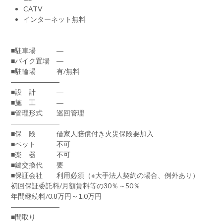
CATV
インターネット無料
■駐車場 ―
■バイク置場 ―
■駐輪場 有/無料
―――――――
■設 計 ―
■施 工 ―
■管理形式 巡回管理
―――――――
■保 険 借家人賠償付き火災保険要加入
■ペット 不可
■楽 器 不可
■鍵交換代 要
■保証会社 利用必須（※大手法人契約の場合、例外あり）
初回保証委託料/月額賃料等の30％～50％
年間継続料/0.8万円～1.0万円
―――――――
■間取り