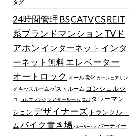
タグ
24時間管理
BS
CATV
CS
REIT
TVド
系ブランドマンション
アホン
インターネット
インタ
エレベーター
ーネット無料
オートロック
オール電化
カーシェアリン
コンシェルジ
ゲストルーム
キッズルーム
グ
ュ
タワーマン
シアタールーム
ゴルフレンジ
スパ
デザイナーズ
トランクルー
ション
バイク置き場
ム
パーティー
バレーサービス