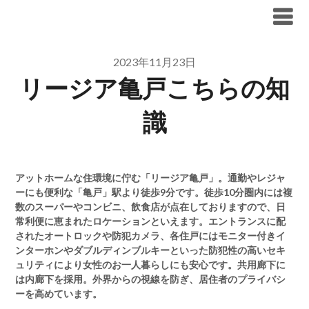
Skip
ブリリア仲介手数料無料
to
content
2023年11月23日
リージア亀戸こちらの知
識
アットホームな住環境に佇む「リージア亀戸」。通勤やレジャ
ーにも便利な「亀戸」駅より徒歩9分です。徒歩10分圏内には複
数のスーパーやコンビニ、飲食店が点在しておりますので、日
常利便に恵まれたロケーションといえます。エントランスに配
されたオートロックや防犯カメラ、各住戸にはモニター付きイ
ンターホンやダブルディンブルキーといった防犯性の高いセキ
ュリティにより女性のお一人暮らしにも安心です。共用廊下に
は内廊下を採用。外界からの視線を防ぎ、居住者のプライバシ
ーを高めています。