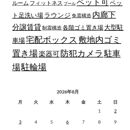
ペット可
ペッ
フィットネス
ルーム
プール
内廊下
ラウンジ
ト足洗い場
免震構造
分譲賃貸
大型駐
各階ゴミ置き場
制震構造
宅配ボックス
敷地内ゴミ
車場
置き場
防犯カメラ
駐車
楽器可
駐輪場
場
2026年8月
月
火
水
木
金
土
日
1
2
3
4
5
6
7
8
9