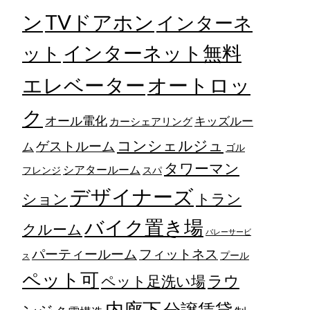
TVドアホン
ン
インターネ
ット
インターネット無料
エレベーター
オートロッ
ク
オール電化
キッズルー
カーシェアリング
コンシェルジュ
ゲストルーム
ム
ゴル
タワーマン
シアタールーム
フレンジ
スパ
デザイナーズ
トラン
ション
バイク置き場
クルーム
バレーサービ
フィットネス
パーティールーム
プール
ス
ペット可
ラウ
ペット足洗い場
内廊下
分譲賃貸