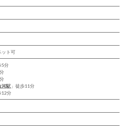
ペット可
5分
分
分
白河駅
」徒歩11分
12分