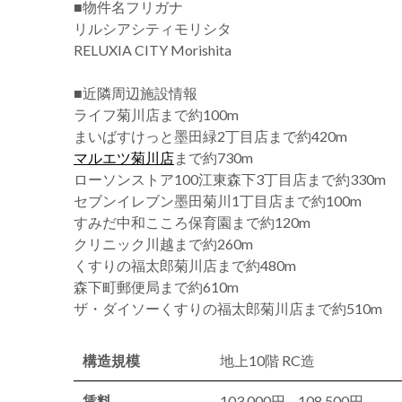
■物件名フリガナ
リルシアシティモリシタ
RELUXIA CITY Morishita
■近隣周辺施設情報
ライフ菊川店まで約100m
まいばすけっと墨田緑2丁目店まで約420m
マルエツ菊川店
まで約730m
ローソンストア100江東森下3丁目店まで約330m
セブンイレブン墨田菊川1丁目店まで約100m
すみだ中和こころ保育園まで約120m
クリニック川越まで約260m
くすりの福太郎菊川店まで約480m
森下町郵便局まで約610m
ザ・ダイソーくすりの福太郎菊川店まで約510m
構造規模
地上10階 RC造
賃料
103,000円 – 108,500円