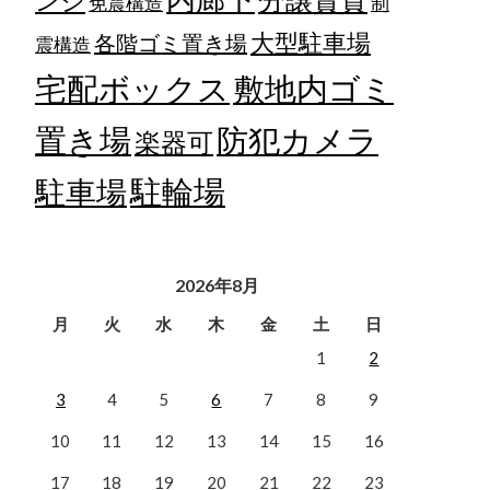
ンジ
免震構造
制
大型駐車場
各階ゴミ置き場
震構造
宅配ボックス
敷地内ゴミ
置き場
防犯カメラ
楽器可
駐輪場
駐車場
2026年8月
月
火
水
木
金
土
日
1
2
3
4
5
6
7
8
9
10
11
12
13
14
15
16
17
18
19
20
21
22
23