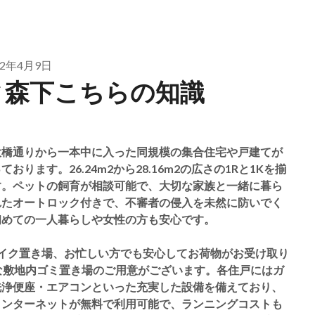
22年4月9日
ィ森下こちらの知識
大橋通りから一本中に入った同規模の集合住宅や戸建てが
ます。26.24m2から28.16m2の広さの1Rと1Kを揃
す。ペットの飼育が相談可能で、大切な家族と一緒に暮ら
れたオートロック付きで、不審者の侵入を未然に防いでく
初めての一人暮らしや女性の方も安心です。
イク置き場、お忙しい方でも安心してお荷物がお受け取り
な敷地内ゴミ置き場のご用意がございます。各住戸にはガ
洗浄便座・エアコンといった充実した設備を備えており、
インターネットが無料で利用可能で、ランニングコストも