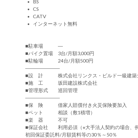
BS
CS
CATV
インターネット無料
■駐車場 ―
■バイク置場 3台/月額3,000円
■駐輪場 24台/月額500円
―――――――
■設 計 株式会社リンクス・ビルド一級建築
■施 工 坂田建設株式会社
■管理形式 巡回管理
―――――――
■保 険 借家人賠償付き火災保険要加入
■ペット 相談（敷1積増）
■楽 器 不可
■保証会社 利用必須（※大手法人契約の場合、
初回保証委託料/月額賃料等の30％～50％