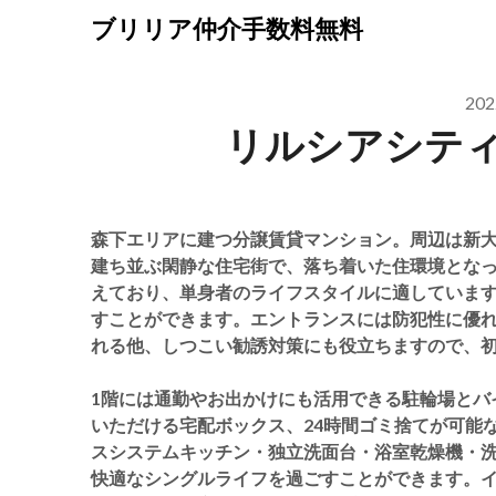
Skip
ブリリア仲介手数料無料
to
content
20
リルシアシテ
森下エリアに建つ分譲賃貸マンション。周辺は新
建ち並ぶ閑静な住宅街で、落ち着いた住環境となっており
えており、単身者のライフスタイルに適していま
すことができます。エントランスには防犯性に優
れる他、しつこい勧誘対策にも役立ちますので、
1階には通勤やお出かけにも活用できる駐輪場とバ
いただける宅配ボックス、24時間ゴミ捨てが可能
スシステムキッチン・独立洗面台・浴室乾燥機・
快適なシングルライフを過ごすことができます。