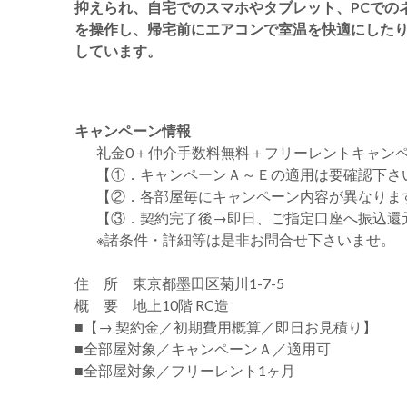
抑えられ、自宅でのスマホやタブレット、PCでの
を操作し、帰宅前にエアコンで室温を快適にした
しています。
キャンペーン情報
礼金0
＋
仲介手数料無料
＋
フリーレント
キャン
【①．キャンペーンＡ～Ｅの適用は要確認下さ
【②．各部屋毎にキャンペーン内容が異なりま
【③．契約完了後→即日、ご指定口座へ振込還
※諸条件・詳細等は是非お問合せ下さいませ。
住 所 東京都墨田区菊川1-7-5
概 要 地上10階 RC造
■【→ 契約金／初期費用概算／即日お見積り】
■全部屋対象／キャンペーンＡ／適用可
■全部屋対象／フリーレント1ヶ月