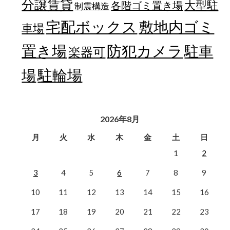
分譲賃貸
大型駐
各階ゴミ置き場
制震構造
宅配ボックス
敷地内ゴミ
車場
置き場
防犯カメラ
駐車
楽器可
駐輪場
場
2026年8月
月
火
水
木
金
土
日
1
2
3
4
5
6
7
8
9
10
11
12
13
14
15
16
17
18
19
20
21
22
23