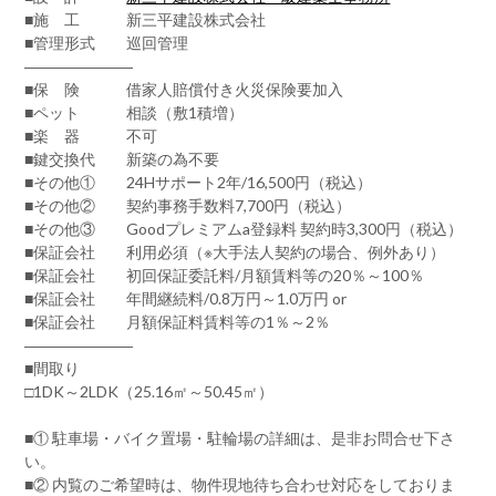
■施 工 新三平建設株式会社
■管理形式 巡回管理
―――――――
■保 険 借家人賠償付き火災保険要加入
■ペット 相談（敷1積増）
■楽 器 不可
■鍵交換代 新築の為不要
■その他① 24Hサポート2年/16,500円（税込）
■その他② 契約事務手数料7,700円（税込）
■その他③ Goodプレミアムa登録料 契約時3,300円（税込）
■保証会社 利用必須（※大手法人契約の場合、例外あり）
■保証会社 初回保証委託料/月額賃料等の20％～100％
■保証会社 年間継続料/0.8万円～1.0万円 or
■保証会社 月額保証料賃料等の1％～2％
―――――――
■間取り
□1DK～2LDK（25.16㎡～50.45㎡）
■① 駐車場・バイク置場・駐輪場の詳細は、是非お問合せ下さ
い。
■② 内覧のご希望時は、物件現地待ち合わせ対応をしておりま