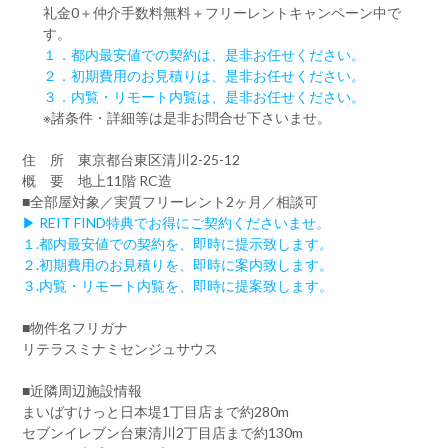
礼金0
＋
仲介手数料無料
＋
フリーレント
キャンペーン中で
す。
１．都内最安値での契約は、是非お任せください。
２．初期費用のお見積りは、是非お任せください。
３．内覧・リモート内覧は、是非お任せください。
※諸条件・詳細等は是非お問合せ下さいませ。
住 所 東京都台東区清川2-25-12
概 要 地上11階 RC造
■全部屋対象／実質フリーレント2ヶ月／相談可
▶ REIT FIND特典でお得にご契約くださいませ。
１.都内最安値での契約を、即時に提示致します。
２.初期費用のお見積りを、即時に案内致します。
３.内覧・リモート内覧を、即時に提案致します。
■物件名フリガナ
リテラスミナミセンジュサウス
■近隣周辺施設情報
まいばすけっと日本堤1丁目店まで約280m
セブンイレブン台東清川2丁目店まで約130m