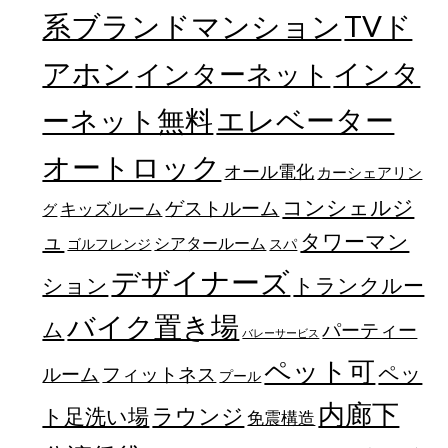
TVド
系ブランドマンション
アホン
インターネット
インタ
エレベーター
ーネット無料
オートロック
オール電化
カーシェアリン
コンシェルジ
ゲストルーム
キッズルーム
グ
ュ
タワーマン
シアタールーム
ゴルフレンジ
スパ
デザイナーズ
トランクルー
ション
バイク置き場
ム
パーティー
バレーサービス
ペット可
ペッ
フィットネス
ルーム
プール
内廊下
ラウンジ
ト足洗い場
免震構造