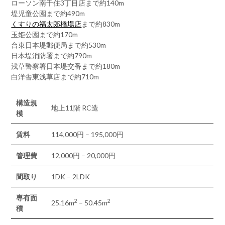
ローソン南千住3丁目店まで約140m
堤児童公園まで約490m
くすりの福太郎橋場店
まで約830m
玉姫公園まで約170m
台東日本堤郵便局まで約530m
日本堤消防署まで約790m
浅草警察署日本堤交番まで約180m
白洋舎東浅草店まで約710m
構造規
地上11階 RC造
模
賃料
114,000円 – 195,000円
管理費
12,000円 – 20,000円
間取り
1DK – 2LDK
専有面
2
2
25.16m
– 50.45m
積