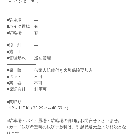
インターネット
■駐車場 ―
■バイク置場 有
■駐輪場 有
―――――――
■設 計 ―
■施 工 ―
■管理形式 巡回管理
―――――――
■保 険 借家人賠償付き火災保険要加入
■ペット 不可
■楽 器 不可
■保証会社 利用可
―――――――
■間取り
□1R～1LDK（25.25㎡～48.59㎡）
※駐車場・バイク置場・駐輪場の詳細はお問合せ下さいませ。
※カード決済希望時の決済手数料は、引越代還元金より相殺とな
ります。