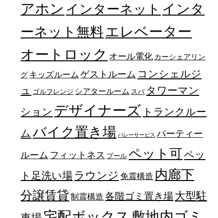
アホン
インターネット
インタ
エレベーター
ーネット無料
オートロック
オール電化
カーシェアリン
コンシェルジ
ゲストルーム
キッズルーム
グ
ュ
タワーマン
シアタールーム
ゴルフレンジ
スパ
デザイナーズ
トランクルー
ション
バイク置き場
ム
パーティー
バレーサービス
ペット可
ペッ
フィットネス
ルーム
プール
内廊下
ラウンジ
ト足洗い場
免震構造
分譲賃貸
大型駐
各階ゴミ置き場
制震構造
宅配ボックス
敷地内ゴミ
車場