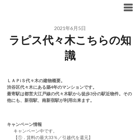
Skip
ブリリア仲介手数料無料
to
content
2021年6月5日
ラピス代々木こちらの知
識
ＬＡＰiＳ代々木の建物概要。
渋谷区代々木にある築4年のマンションです。
最寄駅は都営大江戸線の代々木駅から徒歩3分の駅近物件。その
他にも、新宿駅、南新宿駅が利用出来ます。
キャンペーン情報
キャンペーン中です。
【①．賃料の最大33％／引越代を還元】