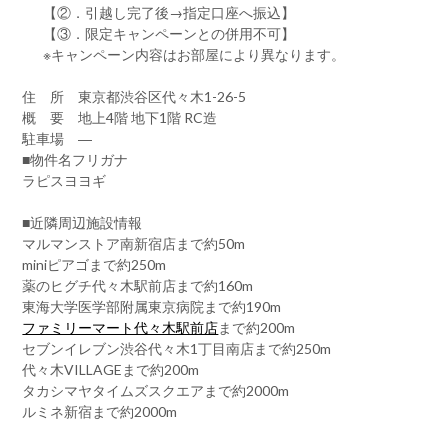
【②．引越し完了後→指定口座へ振込】
【③．限定キャンペーンとの併用不可】
※キャンペーン内容はお部屋により異なります。
住 所 東京都渋谷区代々木1-26-5
概 要 地上4階 地下1階 RC造
駐車場 ―
■物件名フリガナ
ラピスヨヨギ
■近隣周辺施設情報
マルマンストア南新宿店まで約50m
miniピアゴまで約250m
薬のヒグチ代々木駅前店まで約160m
東海大学医学部附属東京病院まで約190m
ファミリーマート代々木駅前店
まで約200m
セブンイレブン渋谷代々木1丁目南店まで約250m
代々木VILLAGEまで約200m
タカシマヤタイムズスクエアまで約2000m
ルミネ新宿まで約2000m