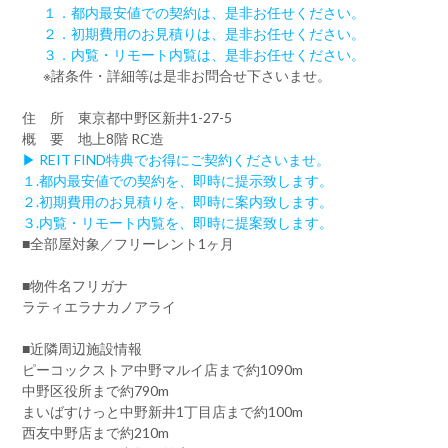
１．都内最安値での契約は、是非お任せください。
２．初期費用のお見積りは、是非お任せください。
３．内覧・リモート内覧は、是非お任せください。
※諸条件・詳細等は是非お問合せ下さいませ。
住 所 東京都中野区新井1-27-5
概 要 地上8階 RC造
▶ REIT FIND特典でお得にご契約くださいませ。
１.都内最安値での契約を、即時に提示致します。
２.初期費用のお見積りを、即時に案内致します。
３.内覧・リモート内覧を、即時に提案致します。
■全部屋対象／フリーレント1ヶ月
■物件名フリガナ
ラティエラナカノアライ
■近隣周辺施設情報
ピーコックストア中野マルイ店まで約1090m
中野区役所まで約790m
まいばすけっと中野新井1丁目店まで約100m
西友中野店まで約210m