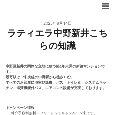
Skip
ブリリア仲介手数料無料
to
content
2025年8月14日
ラティエラ中野新井こち
らの知識
中野区新井の閑静な立地に建つ築1年未満の新築マンションで
す。
最寄駅はJR中央線の中野駅から徒歩10分。
すべてのお部屋に浴室乾燥機、バス・トイレ別、システムキッ
チン、追焚機能付バス、エアコンの設備が充実しております。
キャンペーン情報
仲介手数料無料
＋
フリーレント
キャンペーン中です。