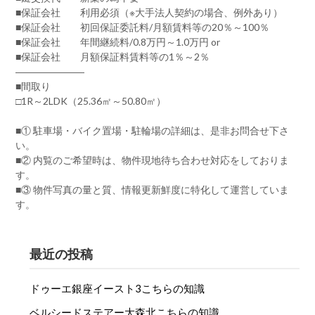
■保証会社 利用必須（※大手法人契約の場合、例外あり）
■保証会社 初回保証委託料/月額賃料等の20％～100％
■保証会社 年間継続料/0.8万円～1.0万円 or
■保証会社 月額保証料賃料等の1％～2％
―――――――
■間取り
□1R～2LDK（25.36㎡～50.80㎡）
■① 駐車場・バイク置場・駐輪場の詳細は、是非お問合せ下さ
い。
■② 内覧のご希望時は、物件現地待ち合わせ対応をしておりま
す。
■③ 物件写真の量と質、情報更新鮮度に特化して運営していま
す。
最近の投稿
ドゥーエ銀座イースト3こちらの知識
ベルシードステアー大森北こちらの知識