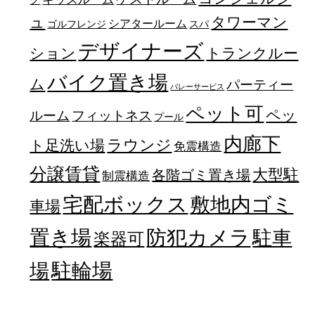
ュ
タワーマン
シアタールーム
ゴルフレンジ
スパ
デザイナーズ
トランクルー
ション
バイク置き場
ム
パーティー
バレーサービス
ペット可
ペッ
フィットネス
ルーム
プール
内廊下
ラウンジ
ト足洗い場
免震構造
分譲賃貸
大型駐
各階ゴミ置き場
制震構造
宅配ボックス
敷地内ゴミ
車場
置き場
防犯カメラ
駐車
楽器可
駐輪場
場