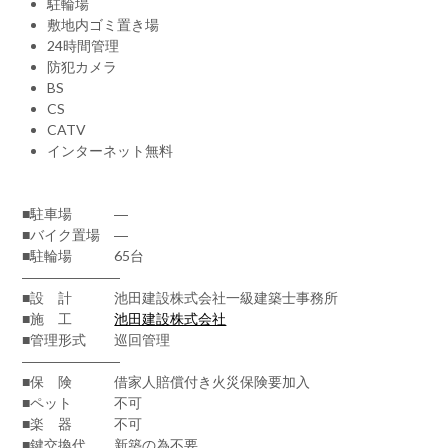
駐輪場
敷地内ゴミ置き場
24時間管理
防犯カメラ
BS
CS
CATV
インターネット無料
■駐車場 ―
■バイク置場 ―
■駐輪場 65台
―――――――
■設 計 池田建設株式会社一級建築士事務所
■施 工
池田建設株式会社
■管理形式 巡回管理
―――――――
■保 険 借家人賠償付き火災保険要加入
■ペット 不可
■楽 器 不可
■鍵交換代 新築の為不要