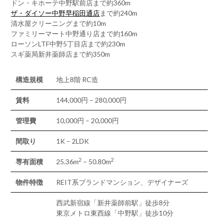
ドン・キホーテ中野駅前店まで約360m
ザ・ダイソー中野早稲田通店
まで約240m
清水屋クリーニングまで約10m
ファミリーマート中野通り店まで約160m
ローソンLTF中野5丁目店まで約230m
スギ薬局新井薬師店まで約350m
構造規模
地上8階 RC造
賃料
144,000円 – 280,000円
管理費
10,000円 – 20,000円
間取り
1K – 2LDK
2
2
専有面積
25.36m
– 50.80m
物件特徴
REIT系ブランドマンション、デザイナーズ
西武新宿線「新井薬師前駅」徒歩8分
東京メトロ東西線「中野駅」徒歩10分