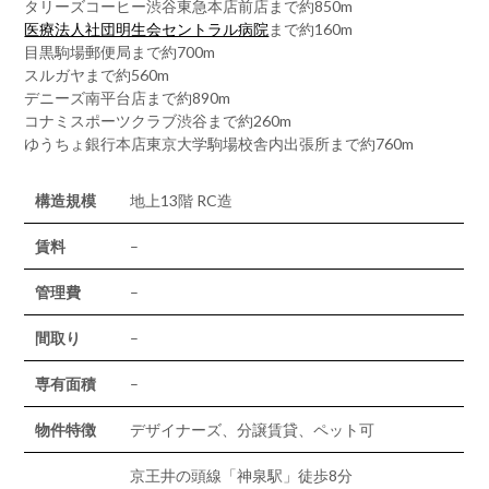
タリーズコーヒー渋谷東急本店前店まで約850m
医療法人社団明生会セントラル病院
まで約160m
目黒駒場郵便局まで約700m
スルガヤまで約560m
デニーズ南平台店まで約890m
コナミスポーツクラブ渋谷まで約260m
ゆうちょ銀行本店東京大学駒場校舎内出張所まで約760m
構造規模
地上13階 RC造
賃料
–
管理費
–
間取り
–
専有面積
–
物件特徴
デザイナーズ、分譲賃貸、ペット可
京王井の頭線「神泉駅」徒歩8分