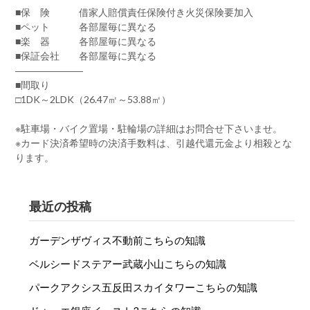
■保 険 借家人賠償責任保険付き火災保険要加入
■ペット 各部屋毎に異なる
■楽 器 各部屋毎に異なる
■保証会社 各部屋毎に異なる
―――――――
■間取り
□1DK～2LDK（26.47㎡～53.88㎡）
※駐車場・バイク置場・駐輪場の詳細はお問合せ下さいませ。
※カード決済希望時の決済手数料は、引越代還元金より相殺とな
ります。
最近の投稿
ガーデンザヴィス不動前こちらの知識
ベルシードステアー武蔵小山こちらの知識
パークアクシス五反田スカイタワーこちらの知識