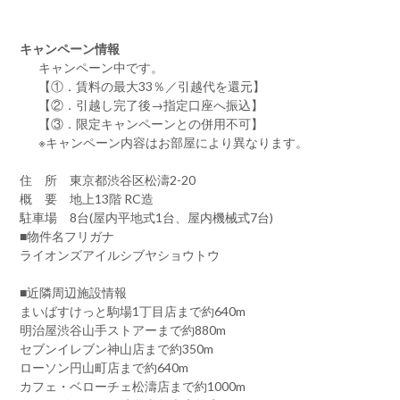
キャンペーン情報
キャンペーン中です。
【①．賃料の最大33％／引越代を還元】
【②．引越し完了後→指定口座へ振込】
【③．限定キャンペーンとの併用不可】
※キャンペーン内容はお部屋により異なります。
住 所 東京都渋谷区松濤2-20
概 要 地上13階 RC造
駐車場 8台(屋内平地式1台、屋内機械式7台)
■物件名フリガナ
ライオンズアイルシブヤショウトウ
■近隣周辺施設情報
まいばすけっと駒場1丁目店まで約640m
明治屋渋谷山手ストアーまで約880m
セブンイレブン神山店まで約350m
ローソン円山町店まで約640m
カフェ・ベローチェ松濤店まで約1000m