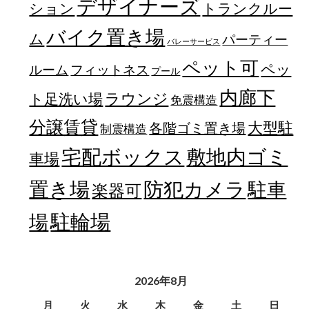
デザイナーズ
トランクルー
ション
バイク置き場
ム
パーティー
バレーサービス
ペット可
ペッ
フィットネス
ルーム
プール
内廊下
ラウンジ
ト足洗い場
免震構造
分譲賃貸
大型駐
各階ゴミ置き場
制震構造
宅配ボックス
敷地内ゴミ
車場
置き場
防犯カメラ
駐車
楽器可
駐輪場
場
2026年8月
月
火
水
木
金
土
日