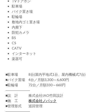
TVドアホン
駐車場
バイク置き場
駐輪場
敷地内ゴミ置き場
内廊下
防犯カメラ
BS
CS
CATV
インターネット
楽器可
■駐車場 8台(屋内平地式1台、屋内機械式7台)
■バイク置場 4台／月額3,300～6,600円
■駐輪場 72台／月額330～660円
―――――――
■設 計 株式会社IAO竹田設計
■施 工
株式会社ノバック
■管理形式 巡回管理
―――――――