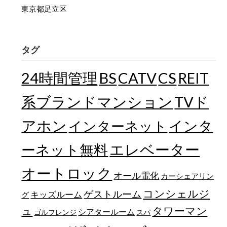
東京都足立区
タグ
24時間管理
BS
CATV
CS
REIT
TVド
系ブランドマンション
アホン
インターネット
インタ
エレベーター
ーネット無料
オートロック
オール電化
カーシェアリン
コンシェルジ
ゲストルーム
キッズルーム
グ
ュ
タワーマン
シアタールーム
ゴルフレンジ
スパ