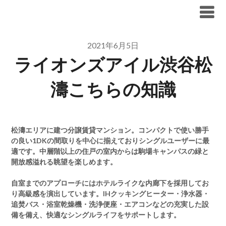
Skip
ブリリア仲介手数料無料
to
content
2021年6月5日
ライオンズアイル渋谷松
濤こちらの知識
松濤エリアに建つ分譲賃貸マンション。コンパクトで使い勝手
の良い1DKの間取りを中心に揃えておりシングルユーザーに最
適です。中層階以上の住戸の室内からは駒場キャンパスの緑と
開放感溢れる眺望を楽しめます。
自室までのアプローチにはホテルライクな内廊下を採用してお
り高級感を演出しています。IHクッキングヒーター・浄水器・
追焚バス・浴室乾燥機・洗浄便座・エアコンなどの充実した設
備を備え、快適なシングルライフをサポートします。