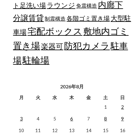
内廊下
ラウンジ
ト足洗い場
免震構造
分譲賃貸
大型駐
各階ゴミ置き場
制震構造
宅配ボックス
敷地内ゴミ
車場
置き場
防犯カメラ
駐車
楽器可
駐輪場
場
2026年8月
月
火
水
木
金
土
日
1
2
3
4
5
6
7
8
9
10
11
12
13
14
15
16