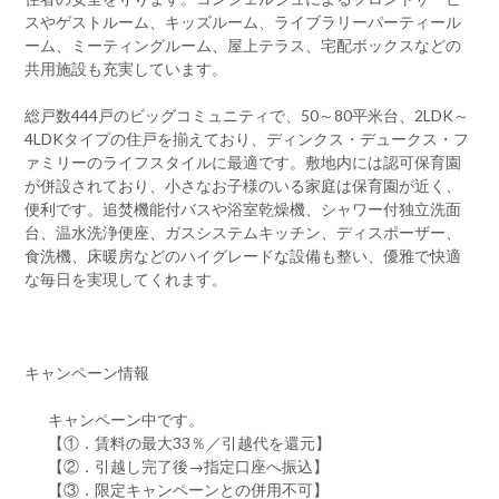
スやゲストルーム、キッズルーム、ライブラリーパーティール
ーム、ミーティングルーム、屋上テラス、宅配ボックスなどの
共用施設も充実しています。
総戸数444戸のビッグコミュニティで、50～80平米台、2LDK～
4LDKタイプの住戸を揃えており、ディンクス・デュークス・フ
ァミリーのライフスタイルに最適です。敷地内には認可保育園
が併設されており、小さなお子様のいる家庭は保育園が近く、
便利です。追焚機能付バスや浴室乾燥機、シャワー付独立洗面
台、温水洗浄便座、ガスシステムキッチン、ディスポーザー、
食洗機、床暖房などのハイグレードな設備も整い、優雅で快適
な毎日を実現してくれます。
キャンペーン情報
キャンペーン中です。
【①．賃料の最大33％／引越代を還元】
【②．引越し完了後→指定口座へ振込】
【③．限定キャンペーンとの併用不可】