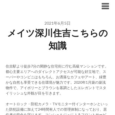
Skip
ブリリア仲介手数料無料
to
content
2021年6月5日
メイツ深川住吉こちらの
知識
住吉駅より徒歩7分の閑静な住宅街に佇む高級マンションです。
都心主要エリアへのダイレクトアクセスが可能な好立地で、ス
ーパーやコンビニはもちろん、お洒落なカフェやアート、緑豊
かな自然も享受できる住環境が魅力です。2020年1月築の築浅
物件で、アイボリーとブラウンを基調としたエレガントでスタ
イリッシュな外観が目を引きます。
オートロック・防犯カメラ・TVモニター付インターホンといっ
た防犯設備に加えて24時間有人での管理体制になっており、居
住者の安全を守ります。コンシェルジュによるフロントサービ