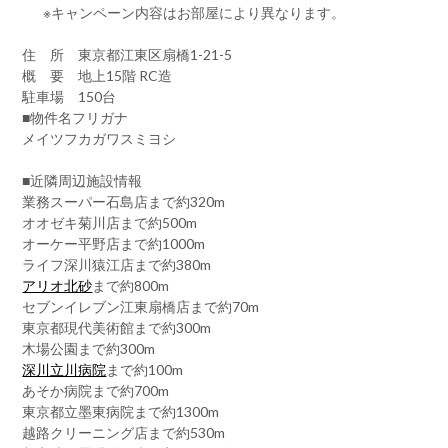
※キャンペーン内容はお部屋により異なります。
住 所 東京都江東区扇橋1-21-5
概 要 地上15階 RC造
駐車場 150台
■物件名フリガナ
メイツフカガワスミヨシ
■近隣周辺施設情報
業務スーパー石島店まで約320m
オオゼキ菊川店まで約500m
オーケー平野店まで約1000m
ライフ深川猿江店まで約380m
アリオ北砂
まで約800m
セブンイレブン江東扇橋店まで約70m
東京都現代美術館まで約300m
木場公園まで約300m
深川立川病院
まで約100m
あそか病院まで約700m
東京都立墨東病院まで約1300m
越路クリーニング店まで約530m