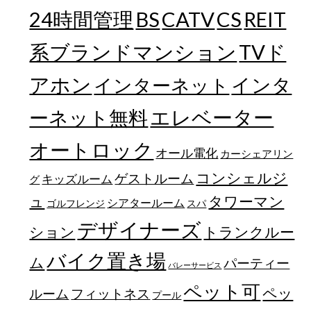
24時間管理
BS
CATV
CS
REIT
TVド
系ブランドマンション
アホン
インターネット
インタ
エレベーター
ーネット無料
オートロック
オール電化
カーシェアリン
コンシェルジ
ゲストルーム
キッズルーム
グ
ュ
タワーマン
シアタールーム
ゴルフレンジ
スパ
デザイナーズ
トランクルー
ション
バイク置き場
ム
パーティー
バレーサービス
ペット可
ペッ
フィットネス
ルーム
プール