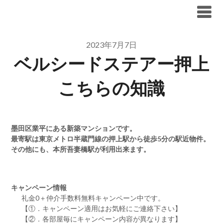
Skip
ブリリア仲介手数料無料
to
content
2023年7月7日
ベルシードステアー押上
こちらの知識
墨田区業平にある新築マンションです。
最寄駅は東京メトロ半蔵門線の押上駅から徒歩5分の駅近物件。
その他にも、本所吾妻橋駅が利用出来ます。
キャンペーン情報
礼金0
＋
仲介手数料無料
キャンペーン中です。
【①．キャンペーン適用はお気軽にご連絡下さい】
【②．各部屋毎にキャンペーン内容が異なります】