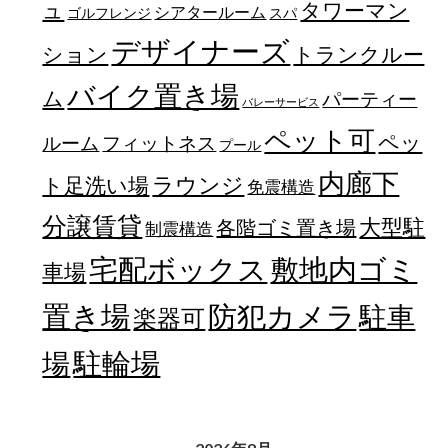
ュ
タワーマン
シアタールーム
ゴルフレンジ
スパ
デザイナーズ
トランクルー
ション
バイク置き場
ム
パーティー
バレーサービス
ペット可
ペッ
フィットネス
ルーム
プール
内廊下
ラウンジ
ト足洗い場
免震構造
分譲賃貸
大型駐
各階ゴミ置き場
制震構造
宅配ボックス
敷地内ゴミ
車場
置き場
防犯カメラ
駐車
楽器可
駐輪場
場