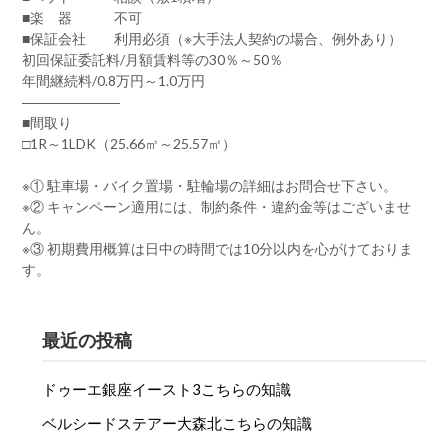
■楽 器 不可
■保証会社 利用必須（※大手法人契約の場合、例外あり）
初回保証委託料/月額賃料等の30％～50％
年間継続料/0.8万円～1.0万円
―――――――
■間取り
□1R～1LDK（25.66㎡～25.57㎡）
※① 駐車場・バイク置場・駐輪場の詳細はお問合せ下さい。
※② キャンペーン適用には、制約条件・違約金等はございませ
ん。
※③ 初期費用概算は日中の時間では10分以内を心がけておりま
す。
最近の投稿
ドゥーエ銀座イースト3こちらの知識
ベルシードステアー大森北こちらの知識