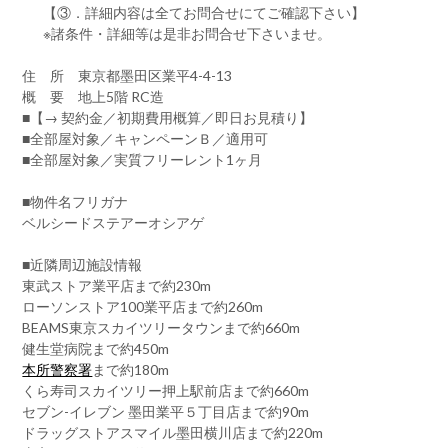
【③．詳細内容は全てお問合せにてご確認下さい】
※諸条件・詳細等は是非お問合せ下さいませ。
住 所 東京都墨田区業平4-4-13
概 要 地上5階 RC造
■【→ 契約金／初期費用概算／即日お見積り】
■全部屋対象／キャンペーンＢ／適用可
■全部屋対象／実質フリーレント1ヶ月
■物件名フリガナ
ベルシードステアーオシアゲ
■近隣周辺施設情報
東武ストア業平店まで約230m
ローソンストア100業平店まで約260m
BEAMS東京スカイツリータウンまで約660m
健生堂病院まで約450m
本所警察署
まで約180m
くら寿司スカイツリー押上駅前店まで約660m
セブン-イレブン 墨田業平５丁目店まで約90m
ドラッグストアスマイル墨田横川店まで約220m