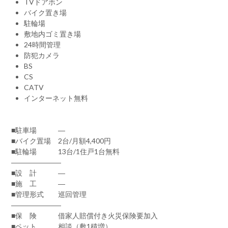
TVドアホン
バイク置き場
駐輪場
敷地内ゴミ置き場
24時間管理
防犯カメラ
BS
CS
CATV
インターネット無料
■駐車場 ―
■バイク置場 2台/月額4,400円
■駐輪場 13台/1住戸1台無料
―――――――
■設 計 ―
■施 工 ―
■管理形式 巡回管理
―――――――
■保 険 借家人賠償付き火災保険要加入
■ペット 相談（敷1積増）