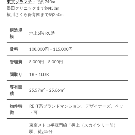
東京ソラマチ
まで約740m
墨田クリニックまで約450m
横川さくら保育園まで約250m
構造規
地上5階 RC造
模
賃料
108,000円 – 115,000円
管理費
8,000円 – 8,000円
間取り
1R – 1LDK
専有面
2
2
25.57m
– 25.66m
積
物件特
REIT系ブランドマンション、デザイナーズ、ペッ
徴
ト可
東京メトロ半蔵門線「押上（スカイツリー前）
駅」徒歩5分