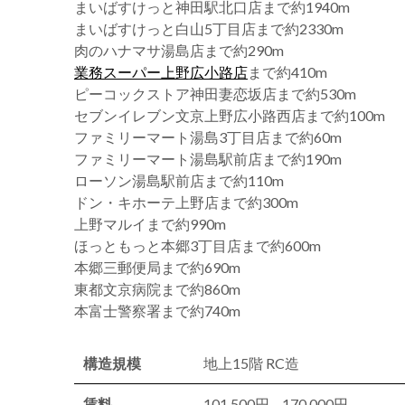
まいばすけっと神田駅北口店まで約1940m
まいばすけっと白山5丁目店まで約2330m
肉のハナマサ湯島店まで約290m
業務スーパー上野広小路店
まで約410m
ピーコックストア神田妻恋坂店まで約530m
セブンイレブン文京上野広小路西店まで約100m
ファミリーマート湯島3丁目店まで約60m
ファミリーマート湯島駅前店まで約190m
ローソン湯島駅前店まで約110m
ドン・キホーテ上野店まで約300m
上野マルイまで約990m
ほっともっと本郷3丁目店まで約600m
本郷三郵便局まで約690m
東都文京病院まで約860m
本富士警察署まで約740m
構造規模
地上15階 RC造
賃料
101,500円 – 170,000円