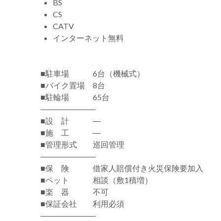
BS
CS
CATV
インターネット無料
■駐車場 6台（機械式）
■バイク置場 8台
■駐輪場 65台
―――――――
■設 計 ―
■施 工 ―
■管理形式 巡回管理
―――――――
■保 険 借家人賠償付き火災保険要加入
■ペット 相談（敷1積増）
■楽 器 不可
■保証会社 利用必須
―――――――