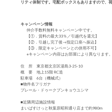
リティ体制です。宅配ボックスもありますので、
キャンペーン情報
仲介手数料無料
キャンペーン中です。
【①．賃料の最大33％／引越代を還元】
【②．引越し完了後→指定口座へ振込】
【③．限定キャンペーンとの併用不可】
※キャンペーン内容はお部屋により異なります
住 所 東京都文京区湯島3-25-10
概 要 地上15階 RC造
駐車場 6台（機械式）
■物件名フリガナ
プレール・ドゥークブンキョウユシマ
■近隣周辺施設情報
まいばすけっと秋葉原昭和通り店まで約980m