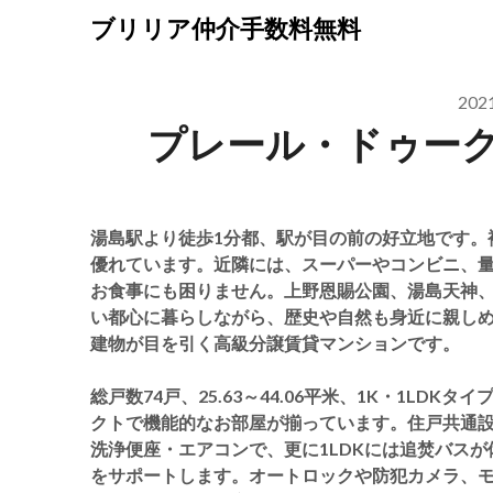
Skip
ブリリア仲介手数料無料
to
content
20
プレール・ドゥー
湯島駅より徒歩1分都、駅が目の前の好立地です。
優れています。近隣には、スーパーやコンビニ、
お食事にも困りません。上野恩賜公園、湯島天神
い都心に暮らしながら、歴史や自然も身近に親し
建物が目を引く高級分譲賃貸マンションです。
総戸数74戸、25.63～44.06平米、1K・1LD
クトで機能的なお部屋が揃っています。住戸共通
洗浄便座・エアコンで、更に1LDKには追焚バス
をサポートします。オートロックや防犯カメラ、