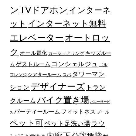
TVドアホン
ン
インターネ
ット
インターネット無料
エレベーター
オートロッ
ク
オール電化
キッズルー
カーシェアリング
コンシェルジュ
ゲストルーム
ム
ゴル
タワーマン
シアタールーム
フレンジ
スパ
デザイナーズ
トラン
ション
バイク置き場
クルーム
バレーサービ
フィットネス
パーティールーム
プール
ス
ペット可
ラウ
ペット足洗い場
内廊下
分譲賃貸