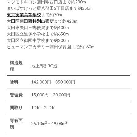
マツモトキヨシ蒲田駅西口店まで約230m
まいばすけっと環八蒲田5丁目店まで約550m
東京実業高等学校
まで約70m
大田区蒲田西特別出張所
まで約420m
大田東矢口三郵便局まで約400m
大田区立道塚小学校まで約650m
大田区立御園中学校まで約200m
ヒューマンアカデミー蒲田保育園まで約160m
構造規
地上9階 RC造
模
賃料
142,000円 – 350,000円
管理費
15,000円 – 20,000円
間取り
1DK – 2LDK
専有面
2
2
25.10m
– 49.08m
積