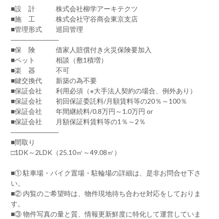
■設 計 株式会社柳学アーキテクツ
■施 工 株式会社守谷商会東京支店
■管理形式 巡回管理
―――――――
■保 険 借家人賠償付き火災保険要加入
■ペット 相談（敷1積増）
■楽 器 不可
■鍵交換代 新築の為不要
■保証会社 利用必須（※大手法人契約の場合、例外あり）
■保証会社 初回保証委託料/月額賃料等の20％～100％
■保証会社 年間継続料/0.8万円～1.0万円 or
■保証会社 月額保証料賃料等の1％～2％
―――――――
■間取り
□1DK～2LDK（25.10㎡～49.08㎡）
■① 駐車場・バイク置場・駐輪場の詳細は、是非お問合せ下さ
い。
■② 内覧のご希望時は、物件現地待ち合わせ対応をしておりま
す。
■③ 物件写真の量と質、情報更新鮮度に特化して運営していま