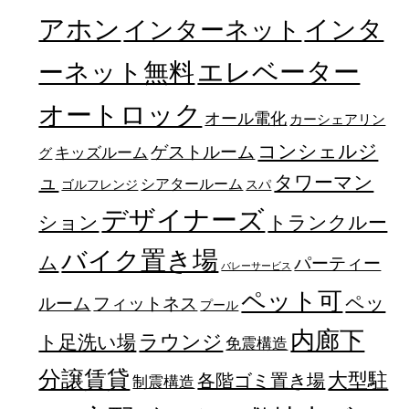
アホン
インターネット
インタ
エレベーター
ーネット無料
オートロック
オール電化
カーシェアリン
コンシェルジ
ゲストルーム
キッズルーム
グ
ュ
タワーマン
シアタールーム
ゴルフレンジ
スパ
デザイナーズ
トランクルー
ション
バイク置き場
ム
パーティー
バレーサービス
ペット可
ペッ
フィットネス
ルーム
プール
内廊下
ラウンジ
ト足洗い場
免震構造
分譲賃貸
大型駐
各階ゴミ置き場
制震構造