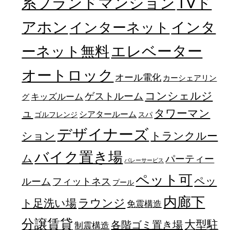
TVド
系ブランドマンション
アホン
インターネット
インタ
エレベーター
ーネット無料
オートロック
オール電化
カーシェアリン
コンシェルジ
ゲストルーム
キッズルーム
グ
ュ
タワーマン
シアタールーム
ゴルフレンジ
スパ
デザイナーズ
トランクルー
ション
バイク置き場
ム
パーティー
バレーサービス
ペット可
ペッ
フィットネス
ルーム
プール
内廊下
ラウンジ
ト足洗い場
免震構造
分譲賃貸
大型駐
各階ゴミ置き場
制震構造