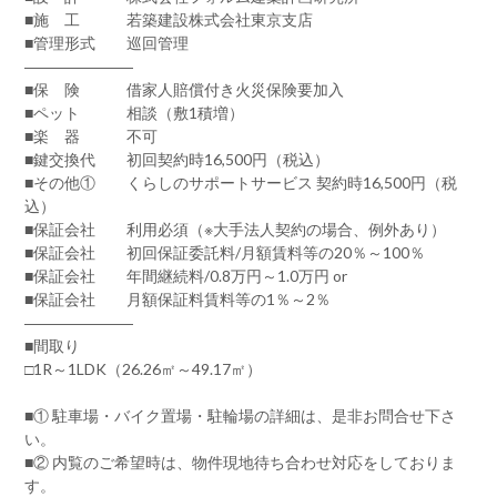
■施 工 若築建設株式会社東京支店
■管理形式 巡回管理
―――――――
■保 険 借家人賠償付き火災保険要加入
■ペット 相談（敷1積増）
■楽 器 不可
■鍵交換代 初回契約時16,500円（税込）
■その他① くらしのサポートサービス 契約時16,500円（税
込）
■保証会社 利用必須（※大手法人契約の場合、例外あり）
■保証会社 初回保証委託料/月額賃料等の20％～100％
■保証会社 年間継続料/0.8万円～1.0万円 or
■保証会社 月額保証料賃料等の1％～2％
―――――――
■間取り
□1R～1LDK（26.26㎡～49.17㎡）
■① 駐車場・バイク置場・駐輪場の詳細は、是非お問合せ下さ
い。
■② 内覧のご希望時は、物件現地待ち合わせ対応をしておりま
す。