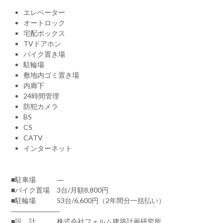
エレベーター
オートロック
宅配ボックス
TVドアホン
バイク置き場
駐輪場
敷地内ゴミ置き場
内廊下
24時間管理
防犯カメラ
BS
CS
CATV
インターネット
■駐車場 ―
■バイク置場 3台/月額8,800円
■駐輪場 53台/6,600円（2年間分一括払い）
―――――――
■設 計 株式会社フォルム建築計画研究所