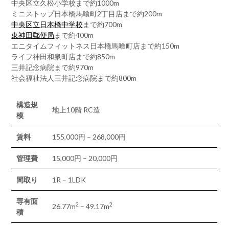
中央区立久松小学校まで約1000m
ミニストップ日本橋馬喰町2丁目店まで約200m
中央区立日本橋中学校
まで約700m
東神田郵便局
まで約400m
エニタイムフィットネス日本橋馬喰町店まで約150m
ライフ神田和泉町店まで約850m
三井記念病院まで約970m
社会福祉法人三井記念病院まで約800m
構造規
地上10階 RC造
模
賃料
155,000円 – 268,000円
管理費
15,000円 – 20,000円
間取り
1R – 1LDK
専有面
2
2
26.77m
– 49.17m
積