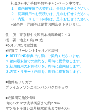
礼金0
＋
仲介手数料無料
キャンペーン中です。
１．都内最安値での契約は、是非お任せください。
２．初期費用のお見積りは、是非お任せください。
３．内覧・リモート内覧は、是非お任せください。
※諸条件・詳細等は是非お問合せ下さいませ。
住 所 東京都中央区日本橋馬喰町2-4-3
概 要 地上10階 RC造
■601／701号室対象
■実質フリーレント1ヶ月／相談可
▶ REIT FIND特典でお得にご契約くださいませ。
１.都内最安値での契約を、即時に提示致します。
２.初期費用のお見積りを、即時に案内致します。
３.内覧・リモート内覧を、即時に提案致します。
■物件名フリガナ
プライムメゾンニホンバシバクロチョウ
■近隣周辺施設情報
肉のハナマサ浅草橋店まで約270m
マツモトキヨシ浅草橋駅前店まで約400m