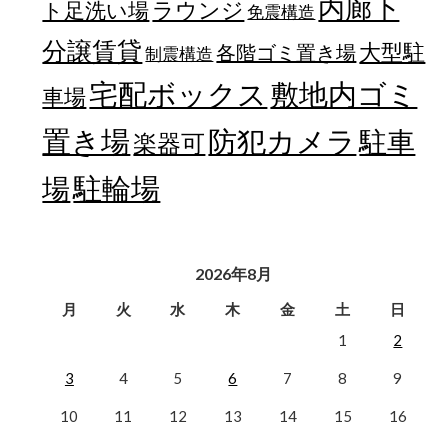
内廊下
ラウンジ
ト足洗い場
免震構造
分譲賃貸
大型駐
各階ゴミ置き場
制震構造
宅配ボックス
敷地内ゴミ
車場
置き場
防犯カメラ
駐車
楽器可
駐輪場
場
2026年8月
月
火
水
木
金
土
日
1
2
3
4
5
6
7
8
9
10
11
12
13
14
15
16