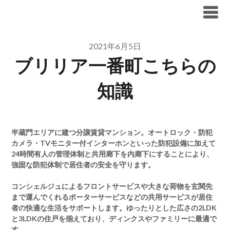
Skip
ブリリア仲介手数料無料
to
content
2021年6月5日
ブリリア一番町こちらの
知識
半蔵門エリアに建つ分譲賃貸マンション。オートロック・防犯
カメラ・TVモニター付インターホンといった防犯設備に加えて
24時間有人の管理体制と共用廊下を内廊下にすることにより、
強固な防犯体制で居住者の安全を守ります。
コンシェルジュによるフロントサービスや大きな荷物を玄関先
まで運んでくれるポーターサービスなどの共用サービスが居住
者の快適な生活をサポートします。ゆったりとした広さの2LDK
と3LDKの住戸を揃えており、ディンクスやファミリーに最適で
す。