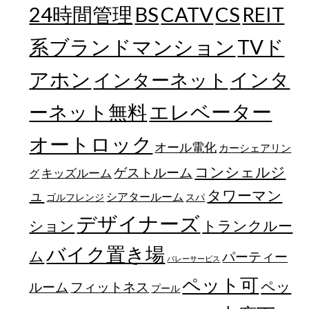
24時間管理
BS
CATV
CS
REIT
TVド
系ブランドマンション
アホン
インターネット
インタ
エレベーター
ーネット無料
オートロック
オール電化
カーシェアリン
コンシェルジ
ゲストルーム
キッズルーム
グ
ュ
タワーマン
シアタールーム
ゴルフレンジ
スパ
デザイナーズ
トランクルー
ション
バイク置き場
ム
パーティー
バレーサービス
ペット可
ペッ
フィットネス
ルーム
プール