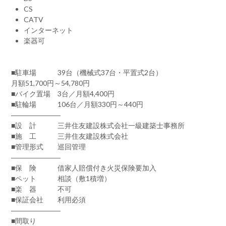
CS
CATV
インターネット
楽器可
■駐車場 39台（機械式37台・平置式2台）
月額51,700円～54,780円
■バイク置場 3台／月額4,400円
■駐輪場 106台／月額330円～440円
―――――――
■設 計 三井住友建設株式会社一級建築士事務所
■施 工 三井住友建設株式会社
■管理形式 巡回管理
―――――――
■保 険 借家人賠償付き火災保険要加入
■ペット 相談（敷1積増）
■楽 器 不可
■保証会社 利用必須
―――――――
■間取り