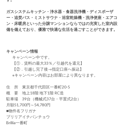
ガスシステムキッチン・浄水器・食器洗浄機・ディスポーザ
ー・追焚バス・ミストサウナ・浴室乾燥機・洗浄便座・エアコ
ン・床暖房といった分譲マンションならではの充実した室内設
備を備えており、優雅で快適な生活を過ごすことができます。
キャンペーン情報
キャンペーン中です。
【①．賃料の最大33％／引越代を還元】
【②．引越し完了後→指定口座へ振込】
※キャンペーン内容はお部屋により異なります。
住 所 東京都千代田区一番町20-5
概 要 地上18階 地下1階 RC造
駐車場 39台（機械式37台・平置式2台）
月額51,700円～54,780円
■物件名フリガナ
ブリリアイチバンチョウ
Brillia一番町