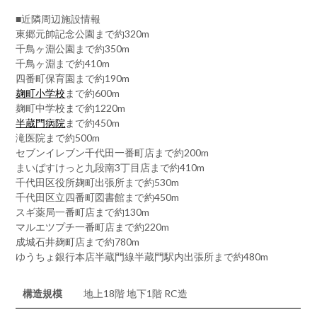
■近隣周辺施設情報
東郷元帥記念公園まで約320m
千鳥ヶ淵公園まで約350m
千鳥ヶ淵まで約410m
四番町保育園まで約190m
麹町小学校
まで約600m
麹町中学校まで約1220m
半蔵門病院
まで約450m
滝医院まで約500m
セブンイレブン千代田一番町店まで約200m
まいばすけっと九段南3丁目店まで約410m
千代田区役所麹町出張所まで約530m
千代田区立四番町図書館まで約450m
スギ薬局一番町店まで約130m
マルエツプチ一番町店まで約220m
成城石井麹町店まで約780m
ゆうちょ銀行本店半蔵門線半蔵門駅内出張所まで約480m
構造規模
地上18階 地下1階 RC造