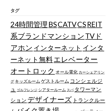
タグ
24時間管理
BS
CATV
CS
REIT
TVド
系ブランドマンション
アホン
インターネット
インタ
エレベーター
ーネット無料
オートロック
オール電化
カーシェアリン
コンシェルジ
ゲストルーム
キッズルーム
グ
ュ
タワーマン
シアタールーム
ゴルフレンジ
スパ
デザイナーズ
トランクルー
ション
バイク置き場
ム