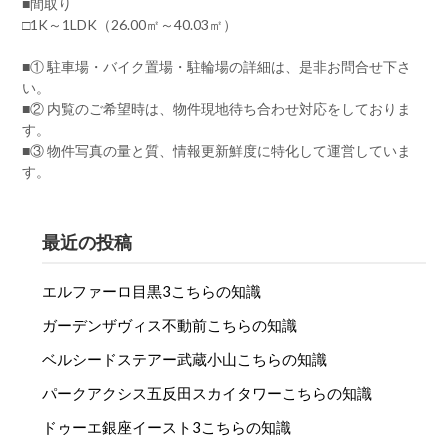
■間取り
□1K～1LDK（26.00㎡～40.03㎡）
■① 駐車場・バイク置場・駐輪場の詳細は、是非お問合せ下さ
い。
■② 内覧のご希望時は、物件現地待ち合わせ対応をしておりま
す。
■③ 物件写真の量と質、情報更新鮮度に特化して運営していま
す。
最近の投稿
エルファーロ目黒3こちらの知識
ガーデンザヴィス不動前こちらの知識
ベルシードステアー武蔵小山こちらの知識
パークアクシス五反田スカイタワーこちらの知識
ドゥーエ銀座イースト3こちらの知識