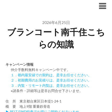
Skip
ブリリア仲介手数料無料
to
content
2026年6月25日
ブランコート南千住こち
らの知識
キャンペーン情報
仲介手数料無料
キャンペーン中です。
１．都内最安値での契約は、是非お任せください。
２．初期費用のお見積りは、是非お任せください。
３．内覧・リモート内覧は、是非お任せください。
※諸条件・詳細等は是非お問合せ下さいませ。
住 所 東京都台東区日本堤1-24-1
概 要 地上9階 重量鉄骨造
▶ REIT FIND特典でお得にご契約くださいませ。