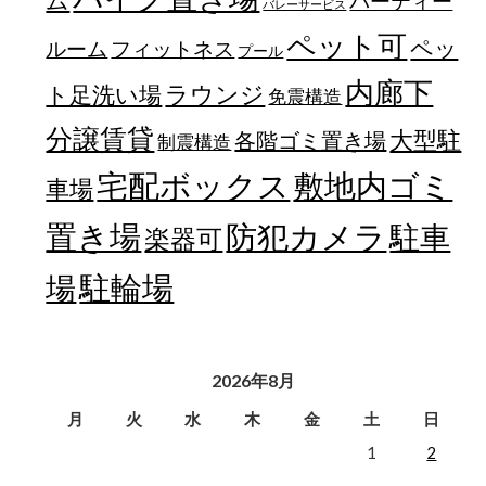
パーティー
バレーサービス
ペット可
ペッ
フィットネス
ルーム
プール
内廊下
ラウンジ
ト足洗い場
免震構造
分譲賃貸
大型駐
各階ゴミ置き場
制震構造
宅配ボックス
敷地内ゴミ
車場
置き場
防犯カメラ
駐車
楽器可
駐輪場
場
2026年8月
月
火
水
木
金
土
日
1
2