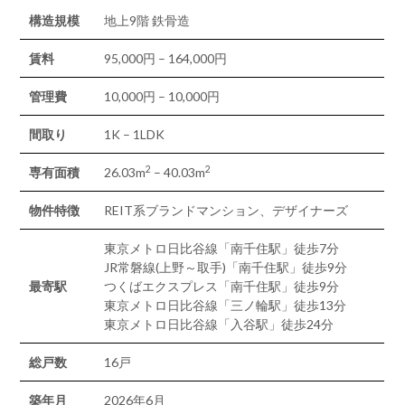
構造規模
地上9階 鉄骨造
賃料
95,000円 – 164,000円
管理費
10,000円 – 10,000円
間取り
1K – 1LDK
2
2
専有面積
26.03m
– 40.03m
物件特徴
REIT系ブランドマンション、デザイナーズ
東京メトロ日比谷線「南千住駅」徒歩7分
JR常磐線(上野～取手)「南千住駅」徒歩9分
最寄駅
つくばエクスプレス「南千住駅」徒歩9分
東京メトロ日比谷線「三ノ輪駅」徒歩13分
東京メトロ日比谷線「入谷駅」徒歩24分
総戸数
16戸
築年月
2026年6月