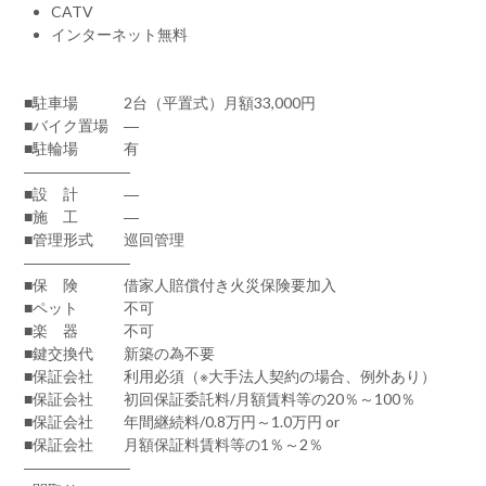
CATV
インターネット無料
■駐車場 2台（平置式）月額33,000円
■バイク置場 ―
■駐輪場 有
―――――――
■設 計 ―
■施 工 ―
■管理形式 巡回管理
―――――――
■保 険 借家人賠償付き火災保険要加入
■ペット 不可
■楽 器 不可
■鍵交換代 新築の為不要
■保証会社 利用必須（※大手法人契約の場合、例外あり）
■保証会社 初回保証委託料/月額賃料等の20％～100％
■保証会社 年間継続料/0.8万円～1.0万円 or
■保証会社 月額保証料賃料等の1％～2％
―――――――