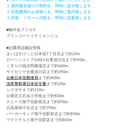
１.都内最安値での契約を、即時に提示致します。
２.初期費用のお見積りを、即時に案内致します。
３.内覧・リモート内覧を、即時に提案致します。
■物件名フリガナ
ブランコートミナミセンジュ
■近隣周辺施設情報
まいばすけっと日本堤1丁目店まで約20m
ローソンストア100LS台東清川店まで約90m
くすりの福太郎橋場店まで約660m
サイゼリヤ台東清川店まで約390m
台東日本堤郵便局
まで約400m
浅草警察署日本堤交番
まで約30m
シマダヤまで約150m
台東区立石浜小学校まで約400m
デニーズ南千住駅前店まで約890m
日高屋南千住店まで約790m
バーガーキング南千住駅前店まで約840m
マクドナルド南千住駅店まで約860m