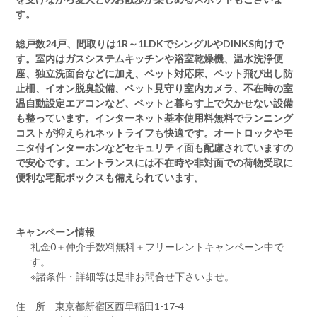
す。
総戸数24戸、間取りは1R～1LDKでシングルやDINKS向けで
す。室内はガスシステムキッチンや浴室乾燥機、温水洗浄便
座、独立洗面台などに加え、ペット対応床、ペット飛び出し防
止柵、イオン脱臭設備、ペット見守り室内カメラ、不在時の室
温自動設定エアコンなど、ペットと暮らす上で欠かせない設備
も整っています。インターネット基本使用料無料でランニング
コストが抑えられネットライフも快適です。オートロックやモ
ニタ付インターホンなどセキュリティ面も配慮されていますの
で安心です。エントランスには不在時や非対面での荷物受取に
便利な宅配ボックスも備えられています。
キャンペーン情報
礼金0
＋
仲介手数料無料
＋
フリーレント
キャンペーン中で
す。
※諸条件・詳細等は是非お問合せ下さいませ。
住 所 東京都新宿区西早稲田1-17-4