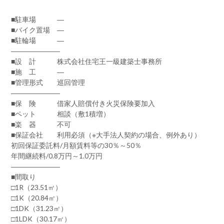
■駐車場 ―
■バイク置場 ―
■駐輪場 ―
―――――――
■設 計 株式会社住宅王一級建築士事務所
■施 工 ―
■管理形式 巡回管理
―――――――
■保 険 借家人賠償付き火災保険要加入
■ペット 相談（敷1積増）
■楽 器 不可
■保証会社 利用必須（※大手法人契約の場合、例外あり）
初回保証委託料/月額賃料等の30％～50％
年間継続料/0.8万円～1.0万円
―――――――
■間取り
□1R（23.51㎡）
□1K（20.84㎡）
□1DK（31.23㎡）
□1LDK（30.17㎡）