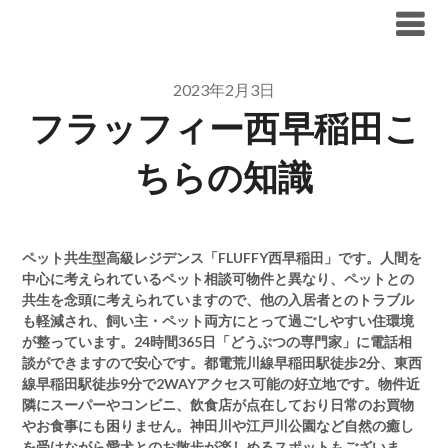
Skip
ブリリア仲介手数料無料
to
content
2023年2月3日
フラッフィー西早稲田こ
ちらの知識
ペット共生型高級レジデンス「FLUFFY西早稲田」です。人間を
中心に考えられているペット相談可物件と異なり、ペットとの
共生を念頭に考えられていますので、他の入居者とのトラブル
も軽減され、飼い主・ペット両方にとって過ごしやすい住環境
が整っています。24時間365日「どうぶつの専門家」に電話相
談ができますので安心です。都電荒川線早稲田駅徒歩2分、東西
線早稲田駅徒歩9分で2WAYアクセス可能の好立地です。物件近
隣にスーパーやコンビニ、飲食店が点在しており日常のお買物
やお食事にも困りません。神田川や江戸川公園など自然の癒し
を受けながら愛犬とのお散歩が楽しめるスポットもございま