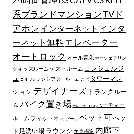
REIT
TVド
系ブランドマンション
アホン
インターネット
インタ
エレベーター
ーネット無料
オートロック
オール電化
カーシェアリン
コンシェルジ
ゲストルーム
キッズルーム
グ
ュ
タワーマン
シアタールーム
ゴルフレンジ
スパ
デザイナーズ
トランクルー
ション
バイク置き場
ム
パーティー
バレーサービス
ペット可
ペッ
フィットネス
ルーム
プール
内廊下
ラウンジ
ト足洗い場
免震構造