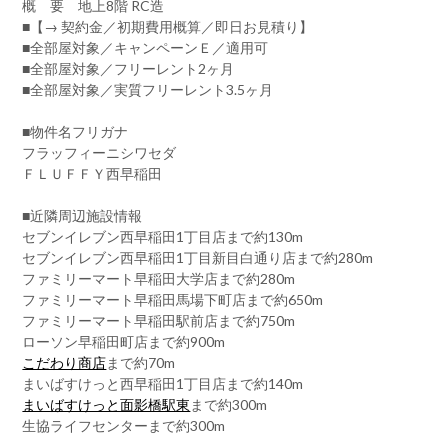
概 要 地上8階 RC造
■【→ 契約金／初期費用概算／即日お見積り】
■全部屋対象／キャンペーンＥ／適用可
■全部屋対象／フリーレント2ヶ月
■全部屋対象／実質フリーレント3.5ヶ月
■物件名フリガナ
フラッフィーニシワセダ
ＦＬＵＦＦＹ西早稲田
■近隣周辺施設情報
セブンイレブン西早稲田1丁目店まで約130m
セブンイレブン西早稲田1丁目新目白通り店まで約280m
ファミリーマート早稲田大学店まで約280m
ファミリーマート早稲田馬場下町店まで約650m
ファミリーマート早稲田駅前店まで約750m
ローソン早稲田町店まで約900m
こだわり商店
まで約70m
まいばすけっと西早稲田1丁目店まで約140m
まいばすけっと面影橋駅東
まで約300m
生協ライフセンターまで約300m