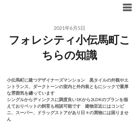
Skip
ブリリア仲介手数料無料
to
content
2021年6月5日
フォレシティ小伝馬町こ
ちらの知識
小伝馬町に建つデザイナーズマンション 黒タイルの外観やエ
ントランス、ダークトーンの室内と外内装ともにシックで重厚
な雰囲気を纏っています
シングルからディンクスに調度良い1Kから2LDKのプランを揃
えておりペットの飼育も相談可能です 建物至近にはコンビ
ニ、スーパー、ドラッグストアがあり日々の買物には困りませ
ん