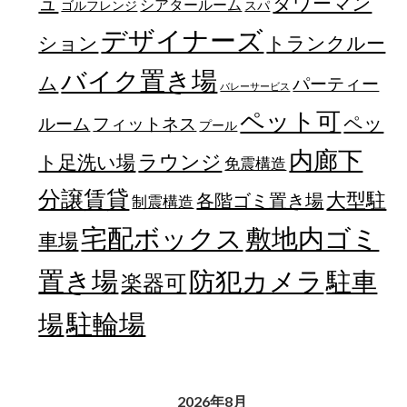
ュ
タワーマン
シアタールーム
ゴルフレンジ
スパ
デザイナーズ
トランクルー
ション
バイク置き場
ム
パーティー
バレーサービス
ペット可
ペッ
フィットネス
ルーム
プール
内廊下
ラウンジ
ト足洗い場
免震構造
分譲賃貸
大型駐
各階ゴミ置き場
制震構造
宅配ボックス
敷地内ゴミ
車場
置き場
防犯カメラ
駐車
楽器可
駐輪場
場
2026年8月