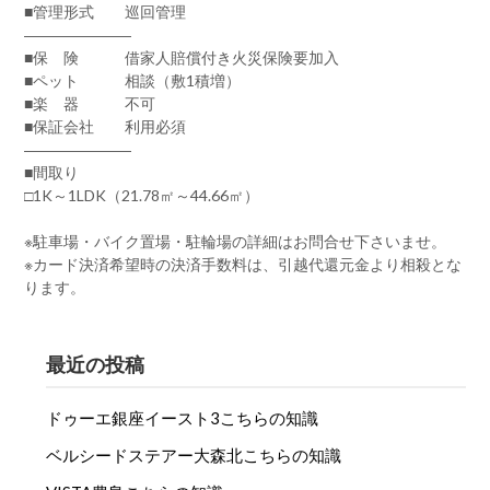
■管理形式 巡回管理
―――――――
■保 険 借家人賠償付き火災保険要加入
■ペット 相談（敷1積増）
■楽 器 不可
■保証会社 利用必須
―――――――
■間取り
□1K～1LDK（21.78㎡～44.66㎡）
※駐車場・バイク置場・駐輪場の詳細はお問合せ下さいませ。
※カード決済希望時の決済手数料は、引越代還元金より相殺とな
ります。
最近の投稿
ドゥーエ銀座イースト3こちらの知識
ベルシードステアー大森北こちらの知識