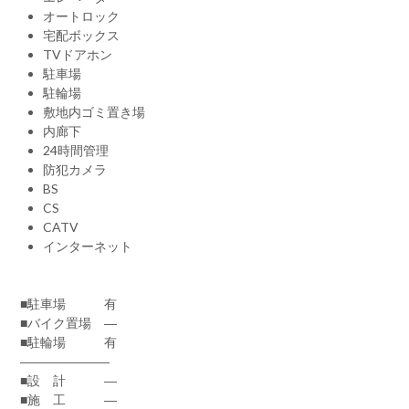
オートロック
宅配ボックス
TVドアホン
駐車場
駐輪場
敷地内ゴミ置き場
内廊下
24時間管理
防犯カメラ
BS
CS
CATV
インターネット
■駐車場 有
■バイク置場 ―
■駐輪場 有
―――――――
■設 計 ―
■施 工 ―