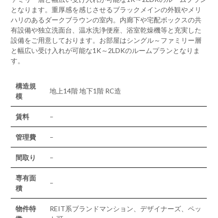
となります。重厚感を感じさせるブラックメインの外観やメリ
ハリのあるダークブラウンの室内。内廊下や宅配ボックスの共
有設備や独立洗面台、温水洗浄便座、浴室乾燥機等と充実した
設備をご用意しております。お部屋はシングル～ファミリー層
と幅広い受け入れが可能な1K～2LDKのルームプランとなりま
す。
構造規
地上14階 地下1階 RC造
模
賃料
–
管理費
–
間取り
–
専有面
–
積
物件特
REIT系ブランドマンション、デザイナーズ、ペッ