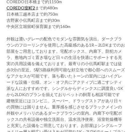
COREDO日本橋まで約1150m
COREDO室町2
まで約480m
日本橋三越本店まで約750m
吉野家小伝馬町店まで約30m
中央区立堀留町保育園まで約160m
外観は濃いグレーの配色でモダンな雰囲気を演出。ダークブラ
ウンのフローリングを使用した高級感のある1R～2LDKまでのお
部屋をご用意しております。宅配ボックス、内廊下、防犯カメ
ラ、敷地内ゴミ置き場など日々の生活を快適にサポートする充
実の共用設備を備えております。最寄りの小伝馬町駅までは徒
歩3分の至近。5駅5路線利用可能な好立地で都心部へのスムーズ
なアクセスが可能です。落ち着いたトーンの室内にはハイグレ
ードな設備・仕様。オン・オフ共にアクティブに過ごすシティ
派な人におすすめです。シングルからディンクスに調度良い1K
から2LDKのプランを揃えておりペットの飼育も相談可能です
建物至近にはコンビニ、スーパー、ドラッグストアがあり日々
の買物には困りません。重厚感を感じさせるブラックメインの
外観やメリハリのあるダークブラウンの室内。内廊下や宅配ボ
ックスの共有設備や独立洗面台、温水洗浄便座、浴室乾燥機等
と充実した設備をご用意しております。お部屋はシングル～フ
ァミリー層と幅広い受け入れが可能な1K～2LDKのルームプラン