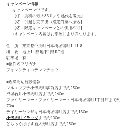
キャンペーン情報
キャンペーン中です。
【①．賃料の最大33％／引越代を還元】
【②．引越し完了後→指定口座へ振込】
【③．限定キャンペーンとの併用不可】
※キャンペーン内容はお部屋により異なります。
住 所 東京都中央町日本橋堀留町1-11-8
概 要 地上14階 地下1階 RC造
駐車場 有
■物件名フリガナ
フォレシティコデンマチョウ
■近隣周辺施設情報
マルエツプチ小伝馬町駅前店まで約250m
成城石井小伝馬町店まで約260m
ファミリーマートファミリーマート日本橋堀留町1丁目店まで約
70m
デイリーヤマザキ日本橋堀留町店まで約130m
小伝馬町ドラッグ
まで約400m
どらっぐぱぱす新人形町店まで約250m