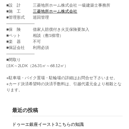
■設 計 三菱地所ホーム株式会社 一級建築士事務所
■施 工
三菱地所ホーム株式会社
■管理形式 巡回管理
―――――――
■保 険 借家人賠償付き火災保険要加入
■ペット 相談（敷1積増）
■楽 器 不可
■保証会社 利用必須
―――――――
■間取り
□1K～2LDK（26.31㎡～68.12㎡）
※駐車場・バイク置場・駐輪場の詳細はお問合せ下さいませ。
※カード決済希望時の決済手数料は、引越代還元金より相殺とな
ります。
最近の投稿
ドゥーエ銀座イースト3こちらの知識