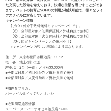
た充実した設備を備えており、快適な生活を過ごすことができ
ます。ペットの飼育とSOHOの利用が相談可能で、様々なライ
フスタイルに対応しています。
キャンペーン情報
礼金0
＋
仲介手数料無料
キャンペーン中です。
【①．全部屋対象／初回保証料／弊社負担で無料】
【②．全部屋対象／火災保険料／弊社負担で無料】
【③．限定キャンペーンとの併用不可】
※キャンペーン内容はお部屋により異なります。
住 所 東京都世田谷区池尻3-11-12
概 要 地上6階 RC造
駐車場 2台（平置）／月額33,000円
■全部屋対象／初回保証料／弊社負担で無料
■全部屋対象／火災保険料／弊社負担で無料
■物件名フリガナ
パークペルルイケジリオオハシ
■近隣周辺施設情報
スーパー スーパーオオゼキ池尻店 160m