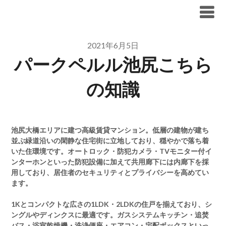
Skip
ブリリア仲介手数料無料
to
content
2021年6月5日
パークペルル池尻こちら
の知識
池尻大橋エリアに建つ高級賃貸マンション。低層の建物が建ち
並ぶ緑道沿いの閑静な住宅街に立地しており、穏やかで落ち着
いた住環境です。オートロック・防犯カメラ・TVモニター付イ
ンターホンといった防犯設備に加えて共用廊下には内廊下を採
用しており、居住者のセキュリティとプライバシーを高めてい
ます。
1Kとコンパクトな広さの1LDK・2LDKの住戸を揃えており、シ
ングルやディンクスに最適です。ガスシステムキッチン・追焚
バス・浴室乾燥機・洗浄便座・エアコン・宅配ボックスといっ