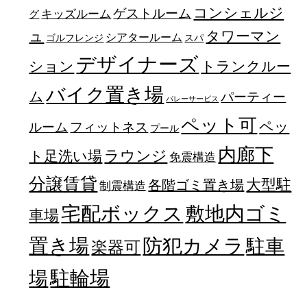
コンシェルジ
ゲストルーム
キッズルーム
グ
ュ
タワーマン
シアタールーム
ゴルフレンジ
スパ
デザイナーズ
トランクルー
ション
バイク置き場
ム
パーティー
バレーサービス
ペット可
ペッ
フィットネス
ルーム
プール
内廊下
ラウンジ
ト足洗い場
免震構造
分譲賃貸
大型駐
各階ゴミ置き場
制震構造
宅配ボックス
敷地内ゴミ
車場
置き場
防犯カメラ
駐車
楽器可
駐輪場
場