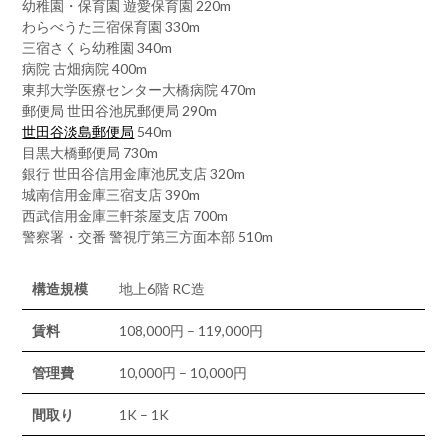
幼稚園・保育園 遊愛保育園 220m
わらべうた三宿保育園 330m
三宿さくら幼稚園 340m
病院 古畑病院 400m
東邦大学医療センター大橋病院 470m
郵便局 世田谷池尻郵便局 290m
世田谷淡島郵便局
540m
目黒大橋郵便局 730m
銀行 世田谷信用金庫池尻支店 320m
城南信用金庫三宿支店 390m
西武信用金庫三軒茶屋支店 700m
警察署・交番 警視庁第三方面本部 510m
構造規模
地上6階 RC造
賃料
108,000円 – 119,000円
管理費
10,000円 – 10,000円
間取り
1K – 1K