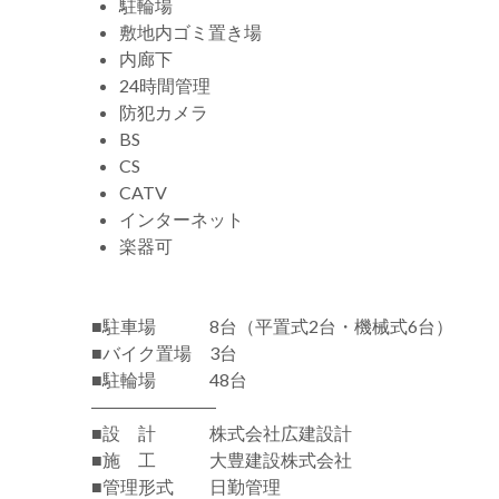
駐輪場
敷地内ゴミ置き場
内廊下
24時間管理
防犯カメラ
BS
CS
CATV
インターネット
楽器可
■駐車場 8台（平置式2台・機械式6台）
■バイク置場 3台
■駐輪場 48台
―――――――
■設 計 株式会社広建設計
■施 工 大豊建設株式会社
■管理形式 日勤管理