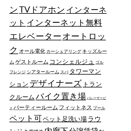
TVドアホン
ン
インターネ
ット
インターネット無料
エレベーター
オートロッ
ク
オール電化
キッズルー
カーシェアリング
コンシェルジュ
ゲストルーム
ム
ゴル
タワーマン
シアタールーム
フレンジ
スパ
デザイナーズ
トラン
ション
バイク置き場
クルーム
バレーサービ
フィットネス
パーティールーム
プール
ス
ペット可
ラウ
ペット足洗い場
内廊下
分譲賃貸