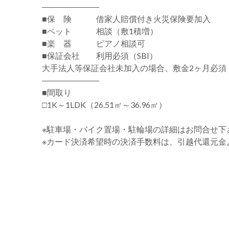
―――――――
■保 険 借家人賠償付き火災保険要加入
■ペット 相談（敷1積増）
■楽 器 ピアノ相談可
■保証会社 利用必須（SBI）
大手法人等保証会社未加入の場合、敷金2ヶ月必須
―――――――
■間取り
□1K～1LDK（26.51㎡～36.96㎡）
※駐車場・バイク置場・駐輪場の詳細はお問合せ下
※カード決済希望時の決済手数料は、引越代還元金