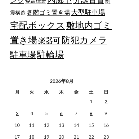
ンジ
免震構造
制
大型駐車場
各階ゴミ置き場
震構造
宅配ボックス
敷地内ゴミ
置き場
防犯カメラ
楽器可
駐輪場
駐車場
2026年8月
月
火
水
木
金
土
日
1
2
3
4
5
6
7
8
9
10
11
12
13
14
15
16
17
18
19
20
21
22
23