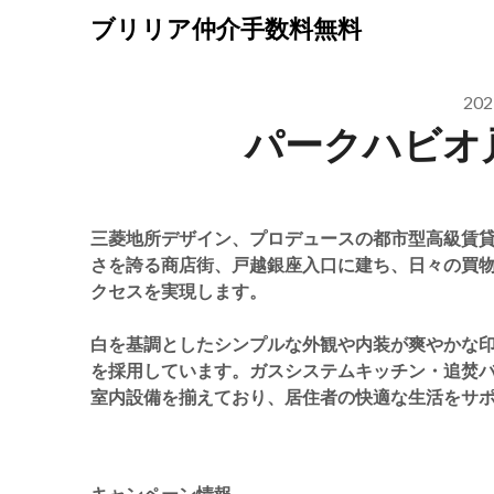
Skip
ブリリア仲介手数料無料
to
content
20
パークハビオ
三菱地所デザイン、プロデュースの都市型高級賃
さを誇る商店街、戸越銀座入口に建ち、日々の買
クセスを実現します。
白を基調としたシンプルな外観や内装が爽やかな
を採用しています。ガスシステムキッチン・追焚
室内設備を揃えており、居住者の快適な生活をサ
キャンペーン情報