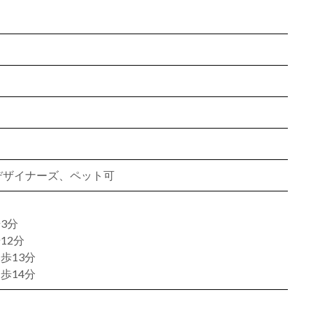
、デザイナーズ、ペット可
3分
12分
歩13分
歩14分