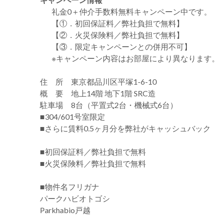
礼金0
＋
仲介手数料無料
キャンペーン中です。
【①．初回保証料／弊社負担で無料】
【②．火災保険料／弊社負担で無料】
【③．限定キャンペーンとの併用不可】
※キャンペーン内容はお部屋により異なります
住 所 東京都品川区平塚1-6-10
概 要 地上14階 地下1階 SRC造
駐車場 8台（平置式2台・機械式6台）
■304/601号室限定
■さらに賃料0.5ヶ月分を弊社がキャッシュバック
■初回保証料／弊社負担で無料
■火災保険料／弊社負担で無料
■物件名フリガナ
パークハビオトゴシ
Parkhabio戸越