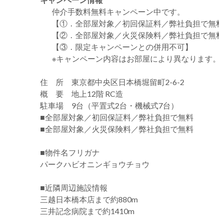
仲介手数料無料
キャンペーン中です。
【①．全部屋対象／初回保証料／弊社負担で無
【②．全部屋対象／火災保険料／弊社負担で無
【③．限定キャンペーンとの併用不可】
※キャンペーン内容はお部屋により異なります
住 所 東京都中央区日本橋堀留町2-6-2
概 要 地上12階 RC造
駐車場 9台（平置式2台・機械式7台）
■全部屋対象／初回保証料／弊社負担で無料
■全部屋対象／火災保険料／弊社負担で無料
■物件名フリガナ
パークハビオニンギョウチョウ
■近隣周辺施設情報
三越日本橋本店まで約880m
三井記念病院まで約1410m