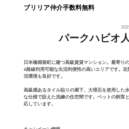
Skip
ブリリア仲介手数料無料
to
content
20
パークハビオ
日本橋堀留町に建つ高級賃貸マンション。最寄りの
6路線利用可能な生活利便性の高いエリアです。近
活環境も良好です。
高級感あるタイル貼りの廊下、大理石を使用した
な仕様で設えた洗練の住空間です。ペットの飼育と
応しています。
キャンペーン情報