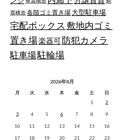
ンジ
免震構造
制
大型駐車場
各階ゴミ置き場
震構造
宅配ボックス
敷地内ゴミ
置き場
防犯カメラ
楽器可
駐輪場
駐車場
2026年8月
月
火
水
木
金
土
日
1
2
3
4
5
6
7
8
9
10
11
12
13
14
15
16
17
18
19
20
21
22
23