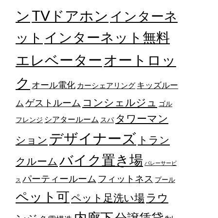
TVドアホン
ン
インターネ
ット
インターネット無料
エレベーター
オートロッ
ク
オール電化
キッズルー
カーシェアリング
コンシェルジュ
ゲストルーム
ム
ゴル
タワーマン
シアタールーム
フレンジ
スパ
デザイナーズ
トラン
ション
バイク置き場
クルーム
バレーサービ
フィットネス
パーティールーム
プール
ス
ペット可
ラウ
ペット足洗い場
内廊下
分譲賃貸