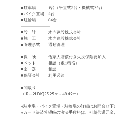
■駐車場 9台（平置式2台・機械式7台）
■バイク置場 4台
■駐輪場 84台
―――――――
■設 計 木内建設株式会社
■施 工 木内建設株式会社
■管理形式 通勤管理
―――――――
■保 険 借家人賠償付き火災保険要加入
■ペット 相談（敷1積増）
■楽 器 相談
■保証会社 利用必須
―――――――
■間取り
□1R～2LDK(25.25㎡～48.49㎡)
※駐車場・バイク置場・駐輪場の詳細はお問合せ下
※カード決済希望時の決済手数料は、引越代還元金