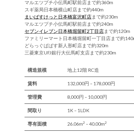
マルエツプチ小伝馬町駅前店まで約360m
スギ薬局日本橋横山町店まで約440m
まいばすけっと日本橋富沢町店
まで約230m
マルエツプチ小伝馬町駅前店まで約240m
セブンイレブン日本橋堀留町2丁目店
まで約120m
ファミリーマート日本橋堀留町一丁目店まで約140
どらっぐぱぱす新人形町店まで約320m
三菱東京UFJ銀行大伝馬町支店まで約230m
構造規模
地上12階 RC造
賃料
132,000円 – 178,000円
管理費
8,000円 – 10,000円
間取り
1K – 1LDK
2
2
専有面積
26.06m
– 40.00m