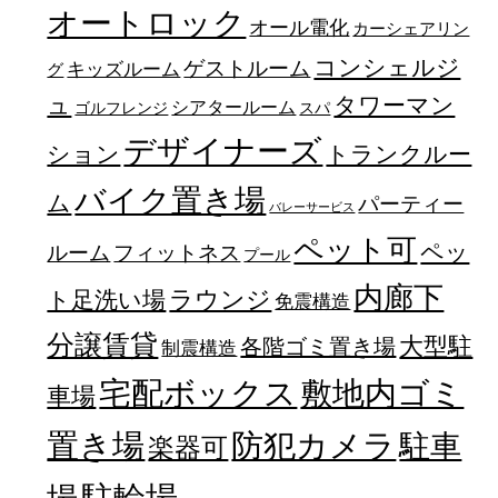
オートロック
オール電化
カーシェアリン
コンシェルジ
ゲストルーム
キッズルーム
グ
ュ
タワーマン
シアタールーム
ゴルフレンジ
スパ
デザイナーズ
トランクルー
ション
バイク置き場
ム
パーティー
バレーサービス
ペット可
ペッ
フィットネス
ルーム
プール
内廊下
ラウンジ
ト足洗い場
免震構造
分譲賃貸
大型駐
各階ゴミ置き場
制震構造
宅配ボックス
敷地内ゴミ
車場
置き場
防犯カメラ
駐車
楽器可
駐輪場
場