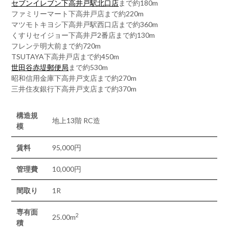
セブンイレブン下高井戸駅北口店
まで約180m
ファミリーマート下高井戸店まで約220m
マツモトキヨシ下高井戸駅西口店まで約360m
くすりセイジョー下高井戸2番店まで約130m
フレンテ明大前まで約720m
TSUTAYA下高井戸店まで約450m
世田谷赤堤郵便局
まで約530m
昭和信用金庫下高井戸支店まで約270m
三井住友銀行下高井戸支店まで約370m
構造規
地上13階 RC造
模
賃料
95,000円
管理費
10,000円
間取り
1R
専有面
2
25.00m
積