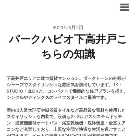
Skip
ブリリア仲介手数料無料
to
content
2021年6月5日
パークハビオ下高井戸こ
ちらの知識
下高井戸エリアに建つ賃貸マンション。ダークトーンの外観が
シャープでスタイリッシュな雰囲気を演出しています。1K・
STUDIO・2LDKと、コンパクトで機能的な住戸プランを揃え、
シングルやディンクスのライフスタイルに最適です。
室内は人造大理石や磁器質タイルなど高品質な素材を使用した
スタイリッシュな内装で、設備も2～3口ガスシステムキッチ
ン・追焚機能付オートバス・浴室乾燥機・洗浄便座・全室エア
コンなど充実しており、上質な空間で快適な生活を過ごすこと
ができます。ペットの飼育とSOHOの利用が相談可能です。