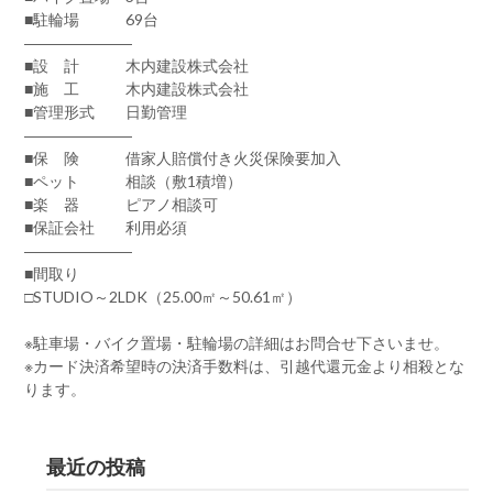
■駐輪場 69台
―――――――
■設 計 木内建設株式会社
■施 工 木内建設株式会社
■管理形式 日勤管理
―――――――
■保 険 借家人賠償付き火災保険要加入
■ペット 相談（敷1積増）
■楽 器 ピアノ相談可
■保証会社 利用必須
―――――――
■間取り
□STUDIO～2LDK（25.00㎡～50.61㎡）
※駐車場・バイク置場・駐輪場の詳細はお問合せ下さいませ。
※カード決済希望時の決済手数料は、引越代還元金より相殺とな
ります。
最近の投稿